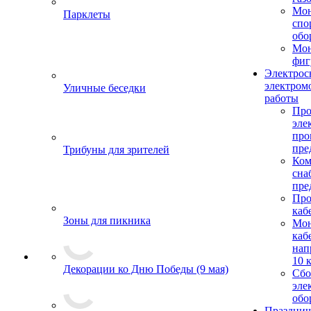
Мо
Парклеты
спо
обо
Мон
фиг
Электрос
электром
Уличные беседки
работы
Про
эле
пр
пре
Трибуны для зрителей
Ком
сна
пре
Про
каб
Зоны для пикника
Мо
каб
нап
10 
Декорации ко Дню Победы (9 мая)
Сбо
эле
обо
Празднич