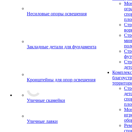
Мо
огр
Несиловые опоры освещения
спо
пло
Стр
вор
Стр
мин
пол
Закладные детали для фундамента
Стр
фут
Стр
дет
Комплекс
благоуст
Кронштейны для опор освещения
территор
Стр
дет
спо
Уличные скамейки
пло
Мон
игр
обо
Уличные лавки
Рем
спо