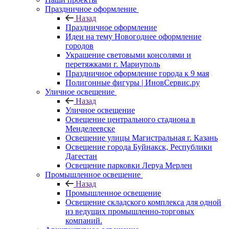
Праздничное оформление
Назад
Праздничное оформление
Идеи на тему Новогоднее оформление
городов
Украшение световыми консолями и
перетяжками г. Мариуполь
Праздничное оформление города к 9 мая
Полигонные фигуры | ИновСервис.ру
Уличное освещение
Назад
Уличное освещение
Освещение центрального стадиона в
Менделеевске
Освещение улицы Магистральная г. Казань
Освещение города Буйнакск, Республики
Дагестан
Освещение парковки Леруа Мерлен
Промышленное освещение
Назад
Промышленное освещение
Освещение складского комплекса для одной
из ведущих промышленно-торговых
компаний.