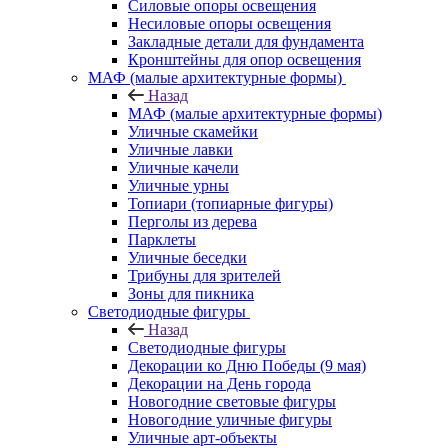
Силовые опоры освещения
Несиловые опоры освещения
Закладные детали для фундамента
Кронштейны для опор освещения
МАФ (малые архитектурные формы)
Назад
МАФ (малые архитектурные формы)
Уличные скамейки
Уличные лавки
Уличные качели
Уличные урны
Топиари (топиарные фигуры)
Перголы из дерева
Парклеты
Уличные беседки
Трибуны для зрителей
Зоны для пикника
Светодиодные фигуры
Назад
Светодиодные фигуры
Декорации ко Дню Победы (9 мая)
Декорации на День города
Новогодние световые фигуры
Новогодние уличные фигуры
Уличные арт-объекты