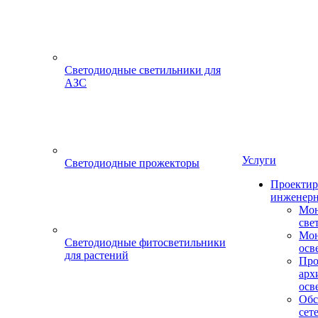
Светодиодные светильники для
АЗС
Услуги
Светодиодные прожекторы
Проектир
инженерн
Мон
све
Мон
Светодиодные фитосветильники
осв
для растений
Про
арх
осв
Обс
сет