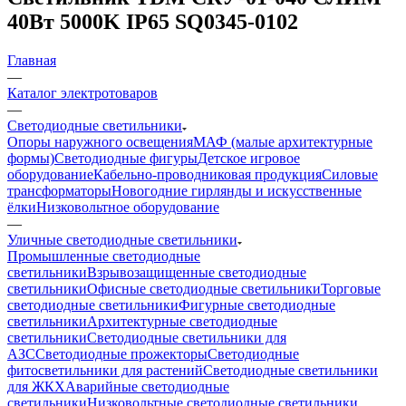
40Вт 5000K IP65 SQ0345-0102
Главная
—
Каталог электротоваров
—
Светодиодные светильники
Опоры наружного освещения
МАФ (малые архитектурные
формы)
Светодиодные фигуры
Детское игровое
оборудование
Кабельно-проводниковая продукция
Силовые
трансформаторы
Новогодние гирлянды и искусственные
ёлки
Низковольтное оборудование
—
Уличные светодиодные светильники
Промышленные светодиодные
светильники
Взрывозащищенные светодиодные
светильники
Офисные светодиодные светильники
Торговые
светодиодные светильники
Фигурные светодиодные
светильники
Архитектурные светодиодные
светильники
Светодиодные светильники для
АЗС
Светодиодные прожекторы
Светодиодные
фитосветильники для растений
Светодиодные светильники
для ЖКХ
Аварийные светодиодные
светильники
Низковольтные светодиодные светильники