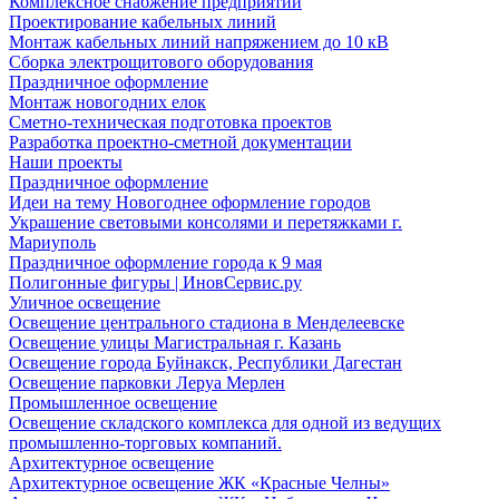
Комплексное снабжение предприятий
Проектирование кабельных линий
Монтаж кабельных линий напряжением до 10 кВ
Сборка электрощитового оборудования
Праздничное оформление
Монтаж новогодних елок
Сметно-техническая подготовка проектов
Разработка проектно-сметной документации
Наши проекты
Праздничное оформление
Идеи на тему Новогоднее оформление городов
Украшение световыми консолями и перетяжками г.
Мариуполь
Праздничное оформление города к 9 мая
Полигонные фигуры | ИновСервис.ру
Уличное освещение
Освещение центрального стадиона в Менделеевске
Освещение улицы Магистральная г. Казань
Освещение города Буйнакск, Республики Дагестан
Освещение парковки Леруа Мерлен
Промышленное освещение
Освещение складского комплекса для одной из ведущих
промышленно-торговых компаний.
Архитектурное освещение
Архитектурное освещение ЖК «Красные Челны»