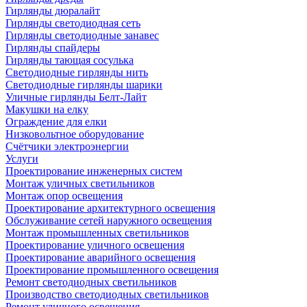
Гирлянды дюралайт
Гирлянды светодиодная сеть
Гирлянды светодиодные занавес
Гирлянды спайдеры
Гирлянды тающая сосулька
Светодиодные гирлянды нить
Светодиодные гирлянды шарики
Уличные гирлянды Белт-Лайт
Макушки на елку
Ограждение для елки
Низковольтное оборудование
Счётчики электроэнергии
Услуги
Проектирование инженерных систем
Монтаж уличных светильников
Монтаж опор освещения
Проектирование архитектурного освещения
Обслуживание сетей наружного освещения
Монтаж промышленных светильников
Проектирование уличного освещения
Проектирование аварийного освещения
Проектирование промышленного освещения
Ремонт светодиодных светильников
Производство светодиодных светильников
Ремонт уличного освещения