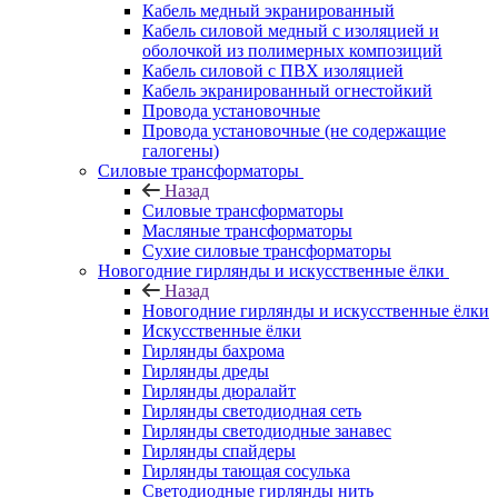
Кабель медный экранированный
Кабель силовой медный с изоляцией и
оболочкой из полимерных композиций
Кабель силовой с ПВХ изоляцией
Кабель экранированный огнестойкий
Провода установочные
Провода установочные (не содержащие
галогены)
Силовые трансформаторы
Назад
Силовые трансформаторы
Масляные трансформаторы
Сухие силовые трансформаторы
Новогодние гирлянды и искусственные ёлки
Назад
Новогодние гирлянды и искусственные ёлки
Искусственные ёлки
Гирлянды бахрома
Гирлянды дреды
Гирлянды дюралайт
Гирлянды светодиодная сеть
Гирлянды светодиодные занавес
Гирлянды спайдеры
Гирлянды тающая сосулька
Светодиодные гирлянды нить