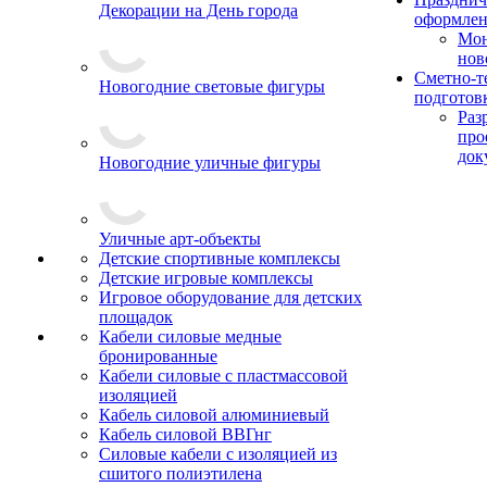
Декорации на День города
оформле
Мо
нов
Сметно-т
Новогодние световые фигуры
подготов
Раз
про
док
Новогодние уличные фигуры
Уличные арт-объекты
Детские спортивные комплексы
Детские игровые комплексы
Игровое оборудование для детских
площадок
Кабели силовые медные
бронированные
Кабели силовые с пластмассовой
изоляцией
Кабель силовой алюминиевый
Кабель силовой ВВГнг
Силовые кабели с изоляцией из
сшитого полиэтилена