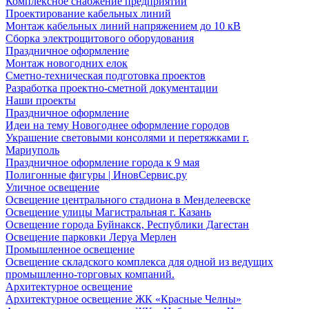
Комплексное снабжение предприятий
Проектирование кабельных линий
Монтаж кабельных линий напряжением до 10 кВ
Сборка электрощитового оборудования
Праздничное оформление
Монтаж новогодних елок
Сметно-техническая подготовка проектов
Разработка проектно-сметной документации
Наши проекты
Праздничное оформление
Идеи на тему Новогоднее оформление городов
Украшение световыми консолями и перетяжками г.
Мариуполь
Праздничное оформление города к 9 мая
Полигонные фигуры | ИновСервис.ру
Уличное освещение
Освещение центрального стадиона в Менделеевске
Освещение улицы Магистральная г. Казань
Освещение города Буйнакск, Республики Дагестан
Освещение парковки Леруа Мерлен
Промышленное освещение
Освещение складского комплекса для одной из ведущих
промышленно-торговых компаний.
Архитектурное освещение
Архитектурное освещение ЖК «Красные Челны»