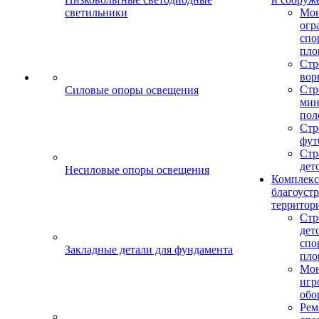
светильники
Мо
огр
спо
пло
Стр
вор
Стр
Силовые опоры освещения
мин
пол
Стр
фут
Стр
дет
Несиловые опоры освещения
Комплекс
благоуст
территор
Стр
дет
спо
Закладные детали для фундамента
пло
Мон
игр
обо
Рем