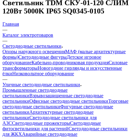
Светильник TDM СКУ-01-120 СЛИМ
120Вт 5000K IP65 SQ0345-0105
Главная
—
Каталог электротоваров
—
Светодиодные светильники
Опоры наружного освещения
МАФ (малые архитектурные
формы)
Светодиодные фигуры
Детское игровое
оборудование
Кабельно-проводниковая продукция
Силовые
трансформаторы
Новогодние гирлянды и искусственные
ёлки
Низковольтное оборудование
—
Уличные светодиодные светильники
Промышленные светодиодные
светильники
Взрывозащищенные светодиодные
светильники
Офисные светодиодные светильники
Торговые
светодиодные светильники
Фигурные светодиодные
светильники
Архитектурные светодиодные
светильники
Светодиодные светильники для
АЗС
Светодиодные прожекторы
Светодиодные
фитосветильники для растений
Светодиодные светильники
для ЖКХ
Аварийные светодиодные