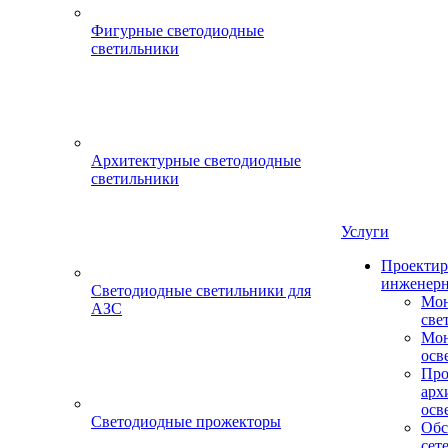
Фигурные светодиодные
светильники
Архитектурные светодиодные
светильники
Услуги
Проектир
инженерн
Светодиодные светильники для
Мон
АЗС
све
Мон
осв
Про
арх
осв
Светодиодные прожекторы
Обс
сет