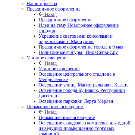
Наши проекты
Праздничное оформление
Назад
Праздничное оформление
Идеи на тему Новогоднее оформление
городов
Украшение световыми консолями и
перетяжками г. Мариуполь
Праздничное оформление города к 9 мая
Полигонные фигуры | ИновСервис.ру
Уличное освещение
Назад
Уличное освещение
Освещение центрального стадиона в
Менделеевске
Освещение улицы Магистральная г. Казань
Освещение города Буйнакск, Республики
Дагестан
Освещение парковки Леруа Мерлен
Промышленное освещение
Назад
Промышленное освещение
Освещение складского комплекса для одной
из ведущих промышленно-торговых
компаний.