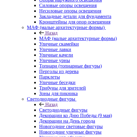
Силовые опоры освещения
Несиловые опоры освещения
Закладные детали для фундамента
Кронштейны для опор освещения
МАФ (малые архитектурные формы)
Назад
МАФ (малые архитектурные формы)
Уличные скамейки
Уличные лавки
Уличные качели
Уличные урны
Топиари (топиарные фигуры)
Перголы из дерева
Парклеты
Уличные беседки
Трибуны для зрителей
Зоны для пикника
Светодиодные фигуры
Назад
Светодиодные фигуры
Декорации ко Дню Победы (9 мая)
Декорации на День города
Новогодние световые фигуры
Новогодние уличные фигуры