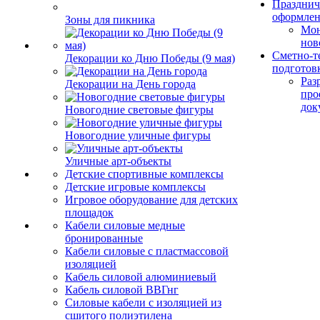
Празднич
оформле
Зоны для пикника
Мо
нов
Сметно-т
Декорации ко Дню Победы (9 мая)
подготов
Раз
Декорации на День города
про
док
Новогодние световые фигуры
Новогодние уличные фигуры
Уличные арт-объекты
Детские спортивные комплексы
Детские игровые комплексы
Игровое оборудование для детских
площадок
Кабели силовые медные
бронированные
Кабели силовые с пластмассовой
изоляцией
Кабель силовой алюминиевый
Кабель силовой ВВГнг
Силовые кабели с изоляцией из
сшитого полиэтилена