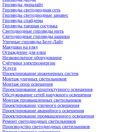
Гирлянды дюралайт
Гирлянды светодиодная сеть
Гирлянды светодиодные занавес
Гирлянды спайдеры
Гирлянды тающая сосулька
Светодиодные гирлянды нить
Светодиодные гирлянды шарики
Уличные гирлянды Белт-Лайт
Макушки на елку
Ограждение для елки
Низковольтное оборудование
Счётчики электроэнергии
Услуги
Проектирование инженерных систем
Монтаж уличных светильников
Монтаж опор освещения
Проектирование архитектурного освещения
Обслуживание сетей наружного освещения
Монтаж промышленных светильников
Проектирование уличного освещения
Проектирование аварийного освещения
Проектирование промышленного освещения
Ремонт светодиодных светильников
Производство светодиодных светильников
Ремонт уличного освещения