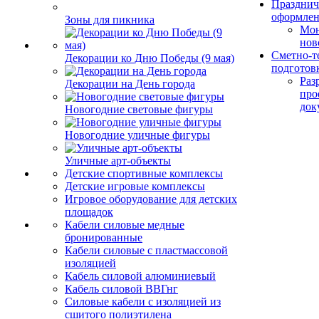
Празднич
оформле
Зоны для пикника
Мо
нов
Сметно-т
Декорации ко Дню Победы (9 мая)
подготов
Раз
Декорации на День города
про
док
Новогодние световые фигуры
Новогодние уличные фигуры
Уличные арт-объекты
Детские спортивные комплексы
Детские игровые комплексы
Игровое оборудование для детских
площадок
Кабели силовые медные
бронированные
Кабели силовые с пластмассовой
изоляцией
Кабель силовой алюминиевый
Кабель силовой ВВГнг
Силовые кабели с изоляцией из
сшитого полиэтилена