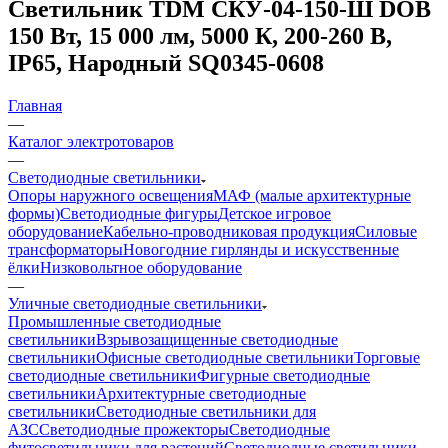
Светильник TDM СКУ-04-150-Ш DOB
150 Вт, 15 000 лм, 5000 К, 200-260 В,
IP65, Народный SQ0345-0608
Главная
—
Каталог электротоваров
—
Светодиодные светильники
Опоры наружного освещения
МАФ (малые архитектурные
формы)
Светодиодные фигуры
Детское игровое
оборудование
Кабельно-проводниковая продукция
Силовые
трансформаторы
Новогодние гирлянды и искусственные
ёлки
Низковольтное оборудование
—
Уличные светодиодные светильники
Промышленные светодиодные
светильники
Взрывозащищенные светодиодные
светильники
Офисные светодиодные светильники
Торговые
светодиодные светильники
Фигурные светодиодные
светильники
Архитектурные светодиодные
светильники
Светодиодные светильники для
АЗС
Светодиодные прожекторы
Светодиодные
фитосветильники для растений
Светодиодные светильники