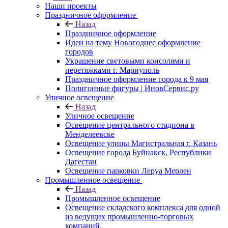
Наши проекты
Праздничное оформление
Назад
Праздничное оформление
Идеи на тему Новогоднее оформление
городов
Украшение световыми консолями и
перетяжками г. Мариуполь
Праздничное оформление города к 9 мая
Полигонные фигуры | ИновСервис.ру
Уличное освещение
Назад
Уличное освещение
Освещение центрального стадиона в
Менделеевске
Освещение улицы Магистральная г. Казань
Освещение города Буйнакск, Республики
Дагестан
Освещение парковки Леруа Мерлен
Промышленное освещение
Назад
Промышленное освещение
Освещение складского комплекса для одной
из ведущих промышленно-торговых
компаний.