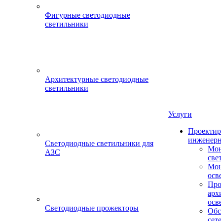
Фигурные светодиодные
светильники
Архитектурные светодиодные
светильники
Услуги
Проектир
инженерн
Светодиодные светильники для
Мон
АЗС
све
Мон
осв
Про
арх
осв
Светодиодные прожекторы
Обс
сет