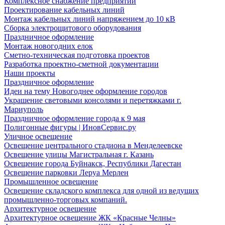
Комплексное снабжение предприятий
Проектирование кабельных линий
Монтаж кабельных линий напряжением до 10 кВ
Сборка электрощитового оборудования
Праздничное оформление
Монтаж новогодних елок
Сметно-техническая подготовка проектов
Разработка проектно-сметной документации
Наши проекты
Праздничное оформление
Идеи на тему Новогоднее оформление городов
Украшение световыми консолями и перетяжками г.
Мариуполь
Праздничное оформление города к 9 мая
Полигонные фигуры | ИновСервис.ру
Уличное освещение
Освещение центрального стадиона в Менделеевске
Освещение улицы Магистральная г. Казань
Освещение города Буйнакск, Республики Дагестан
Освещение парковки Леруа Мерлен
Промышленное освещение
Освещение складского комплекса для одной из ведущих
промышленно-торговых компаний.
Архитектурное освещение
Архитектурное освещение ЖК «Красные Челны»