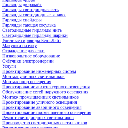
Гирлянды дюралайт
Гирлянды светодиодная сеть
Гирлянды светодиодные занавес
Гирлянды спайдеры
Гирлянды тающая сосулька
Светодиодные гирлянды нить
Светодиодные гирлянды шарики
Уличные гирлянды Белт-Лайт
Макушки на елку
Ограждение для елки
Низковольтное оборудование
Счётчики электроэнергии
Услуги
Проектирование инженерных систем
Монтаж уличных светильников
Монтаж опор освещения
Проектирование архитектурного освещения
Обслуживание сетей наружного освещения
Монтаж промышленных светильников
Проектирование уличного освещения
Проектирование аварийного освещения
Проектирование промышленного освещения
Ремонт светодиодных светильников
Производство светодиодных светильников
Ремонт уличного освещения