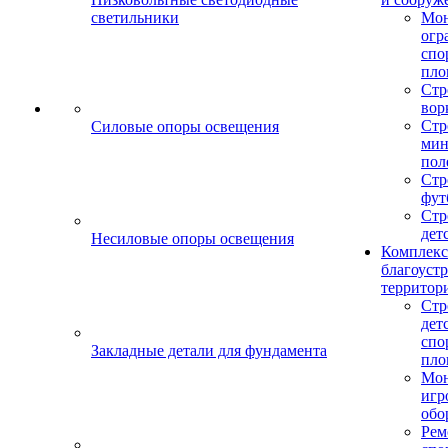
светильники
Мо
огр
спо
пло
Стр
вор
Стр
Силовые опоры освещения
мин
пол
Стр
фут
Стр
дет
Несиловые опоры освещения
Комплекс
благоуст
территор
Стр
дет
спо
Закладные детали для фундамента
пло
Мон
игр
обо
Рем