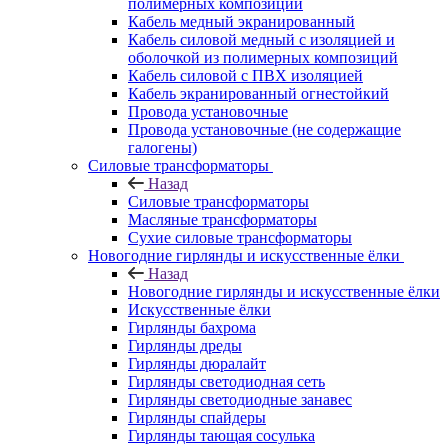
полимерных композиций
Кабель медный экранированный
Кабель силовой медный с изоляцией и
оболочкой из полимерных композиций
Кабель силовой с ПВХ изоляцией
Кабель экранированный огнестойкий
Провода установочные
Провода установочные (не содержащие
галогены)
Силовые трансформаторы
Назад
Силовые трансформаторы
Масляные трансформаторы
Сухие силовые трансформаторы
Новогодние гирлянды и искусственные ёлки
Назад
Новогодние гирлянды и искусственные ёлки
Искусственные ёлки
Гирлянды бахрома
Гирлянды дреды
Гирлянды дюралайт
Гирлянды светодиодная сеть
Гирлянды светодиодные занавес
Гирлянды спайдеры
Гирлянды тающая сосулька