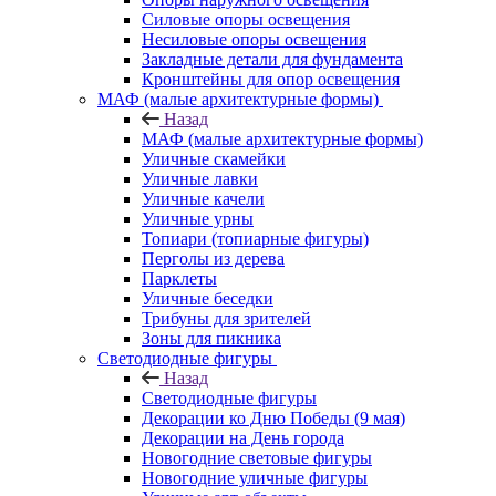
Силовые опоры освещения
Несиловые опоры освещения
Закладные детали для фундамента
Кронштейны для опор освещения
МАФ (малые архитектурные формы)
Назад
МАФ (малые архитектурные формы)
Уличные скамейки
Уличные лавки
Уличные качели
Уличные урны
Топиари (топиарные фигуры)
Перголы из дерева
Парклеты
Уличные беседки
Трибуны для зрителей
Зоны для пикника
Светодиодные фигуры
Назад
Светодиодные фигуры
Декорации ко Дню Победы (9 мая)
Декорации на День города
Новогодние световые фигуры
Новогодние уличные фигуры