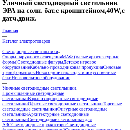
Уличный светодиодный светильник
ЭРА на солн. бат.с кронштейном,40W,с
датч.движ.
Главная
—
Каталог электротоваров
—
Светодиодные светильники
Опоры наружного освещения
МАФ (малые архитектурные
формы)
Светодиодные фигуры
Детское игровое
оборудование
Кабельно-проводниковая продукция
Силовые
трансформаторы
Новогодние гирлянды и искусственные
ёлки
Низковольтное оборудование
—
Уличные светодиодные светильники
Промышленные светодиодные
светильники
Взрывозащищенные светодиодные
светильники
Офисные светодиодные светильники
Торговые
светодиодные светильники
Фигурные светодиодные
светильники
Архитектурные светодиодные
светильники
Светодиодные светильники для
АЗС
Светодиодные прожекторы
Светодиодные
фитосветильники для растений
Светодиодные светильники