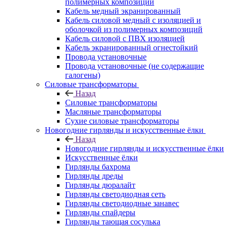
полимерных композиций
Кабель медный экранированный
Кабель силовой медный с изоляцией и
оболочкой из полимерных композиций
Кабель силовой с ПВХ изоляцией
Кабель экранированный огнестойкий
Провода установочные
Провода установочные (не содержащие
галогены)
Силовые трансформаторы
Назад
Силовые трансформаторы
Масляные трансформаторы
Сухие силовые трансформаторы
Новогодние гирлянды и искусственные ёлки
Назад
Новогодние гирлянды и искусственные ёлки
Искусственные ёлки
Гирлянды бахрома
Гирлянды дреды
Гирлянды дюралайт
Гирлянды светодиодная сеть
Гирлянды светодиодные занавес
Гирлянды спайдеры
Гирлянды тающая сосулька