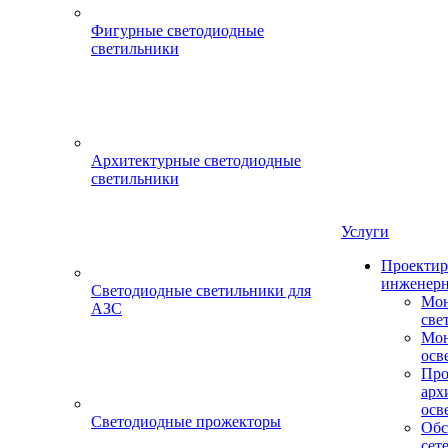
Фигурные светодиодные
светильники
Архитектурные светодиодные
светильники
Услуги
Проектир
инженерн
Светодиодные светильники для
Мон
АЗС
све
Мон
осв
Про
арх
осв
Светодиодные прожекторы
Обс
сет