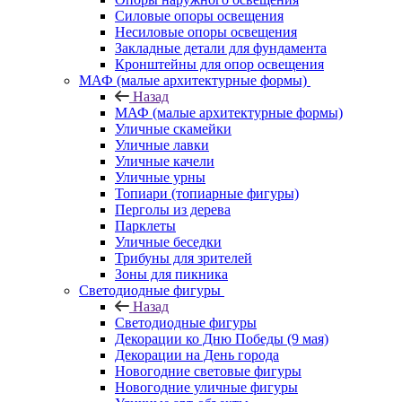
Силовые опоры освещения
Несиловые опоры освещения
Закладные детали для фундамента
Кронштейны для опор освещения
МАФ (малые архитектурные формы)
Назад
МАФ (малые архитектурные формы)
Уличные скамейки
Уличные лавки
Уличные качели
Уличные урны
Топиари (топиарные фигуры)
Перголы из дерева
Парклеты
Уличные беседки
Трибуны для зрителей
Зоны для пикника
Светодиодные фигуры
Назад
Светодиодные фигуры
Декорации ко Дню Победы (9 мая)
Декорации на День города
Новогодние световые фигуры
Новогодние уличные фигуры