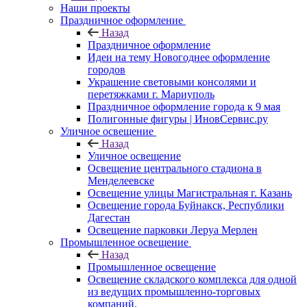
Наши проекты
Праздничное оформление
Назад
Праздничное оформление
Идеи на тему Новогоднее оформление
городов
Украшение световыми консолями и
перетяжками г. Мариуполь
Праздничное оформление города к 9 мая
Полигонные фигуры | ИновСервис.ру
Уличное освещение
Назад
Уличное освещение
Освещение центрального стадиона в
Менделеевске
Освещение улицы Магистральная г. Казань
Освещение города Буйнакск, Республики
Дагестан
Освещение парковки Леруа Мерлен
Промышленное освещение
Назад
Промышленное освещение
Освещение складского комплекса для одной
из ведущих промышленно-торговых
компаний.