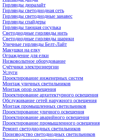
Гирлянды дюралайт
Гирлянды светодиодная сеть
Гирлянды светодиодные занавес
Гирлянды спайдеры
Гирлянды тающая сосулька
Светодиодные гирлянды нить
Светодиодные гирлянды шарики
Уличные гирлянды Белт-Лайт
Макушки на елку
Ограждение для елки
Низковольтное оборудование
Счётчики электроэнергии
Услуги
Проектирование инженерных систем
Монтаж уличных светильников
Монтаж опор освещения
Проектирование архитектурного освещения
Обслуживание сетей наружного освещения
Монтаж промышленных светильников
Проектирование уличного освещения
Проектирование аварийного освещения
Проектирование промышленного освещения
Ремонт светодиодных светильников
Производство светодиодных светильников
Ремонт уличного освещения