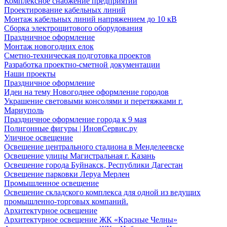
Комплексное снабжение предприятий
Проектирование кабельных линий
Монтаж кабельных линий напряжением до 10 кВ
Сборка электрощитового оборудования
Праздничное оформление
Монтаж новогодних елок
Сметно-техническая подготовка проектов
Разработка проектно-сметной документации
Наши проекты
Праздничное оформление
Идеи на тему Новогоднее оформление городов
Украшение световыми консолями и перетяжками г.
Мариуполь
Праздничное оформление города к 9 мая
Полигонные фигуры | ИновСервис.ру
Уличное освещение
Освещение центрального стадиона в Менделеевске
Освещение улицы Магистральная г. Казань
Освещение города Буйнакск, Республики Дагестан
Освещение парковки Леруа Мерлен
Промышленное освещение
Освещение складского комплекса для одной из ведущих
промышленно-торговых компаний.
Архитектурное освещение
Архитектурное освещение ЖК «Красные Челны»