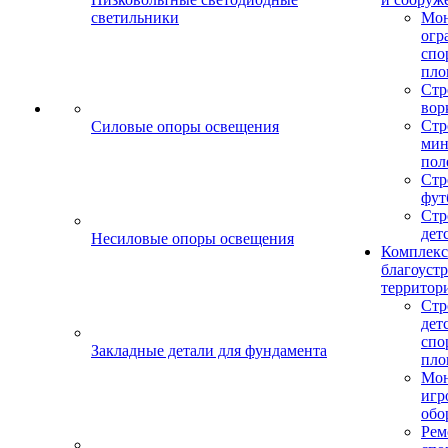
светильники
Мо
огр
спо
пло
Стр
вор
Стр
Силовые опоры освещения
мин
пол
Стр
фут
Стр
дет
Несиловые опоры освещения
Комплекс
благоуст
территор
Стр
дет
спо
Закладные детали для фундамента
пло
Мон
игр
обо
Рем