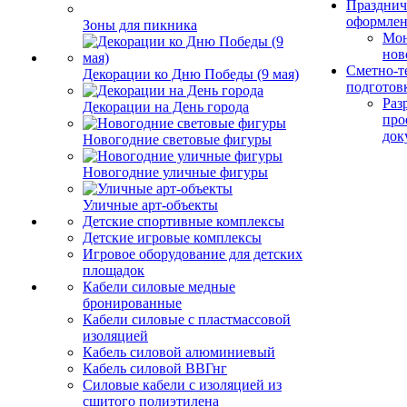
Празднич
оформле
Зоны для пикника
Мо
нов
Сметно-т
Декорации ко Дню Победы (9 мая)
подготов
Раз
Декорации на День города
про
док
Новогодние световые фигуры
Новогодние уличные фигуры
Уличные арт-объекты
Детские спортивные комплексы
Детские игровые комплексы
Игровое оборудование для детских
площадок
Кабели силовые медные
бронированные
Кабели силовые с пластмассовой
изоляцией
Кабель силовой алюминиевый
Кабель силовой ВВГнг
Силовые кабели с изоляцией из
сшитого полиэтилена