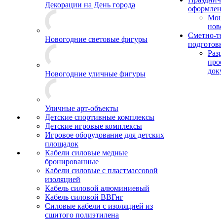
Декорации на День города
оформле
Мо
нов
Сметно-т
Новогодние световые фигуры
подготов
Раз
про
док
Новогодние уличные фигуры
Уличные арт-объекты
Детские спортивные комплексы
Детские игровые комплексы
Игровое оборудование для детских
площадок
Кабели силовые медные
бронированные
Кабели силовые с пластмассовой
изоляцией
Кабель силовой алюминиевый
Кабель силовой ВВГнг
Силовые кабели с изоляцией из
сшитого полиэтилена