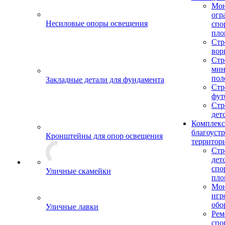
Мо
огр
Несиловые опоры освещения
спо
пло
Стр
вор
Стр
мин
пол
Закладные детали для фундамента
Стр
фут
Стр
дет
Комплекс
благоуст
Кронштейны для опор освещения
территор
Стр
дет
спо
Уличные скамейки
пло
Мон
игр
обо
Уличные лавки
Рем
спо