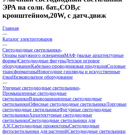
ЭРА на солн. бат.,COB,с
кронштейном,20W, с датч.движ
Главная
—
Каталог электротоваров
—
Светодиодные светильники
Опоры наружного освещения
МАФ (малые архитектурные
формы)
Светодиодные фигуры
Детское игровое
оборудование
Кабельно-проводниковая продукция
Силовые
трансформаторы
Новогодние гирлянды и искусственные
ёлки
Низковольтное оборудование
—
Уличные светодиодные светильники
Промышленные светодиодные
светильники
Взрывозащищенные светодиодные
светильники
Офисные светодиодные светильники
Торговые
светодиодные светильники
Фигурные светодиодные
светильники
Архитектурные светодиодные
светильники
Светодиодные светильники для
АЗС
Светодиодные прожекторы
Светодиодные
фитосветильники для растений
Светодиодные светильники