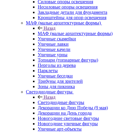
Силовые опоры освещения
Несиловые опоры освещения
Закладные детали для фундамента
Кронштейны для опор освещения
МАФ (малые архитектурные формы)
Назад
МАФ (малые архитектурные формы)
Уличные скамейки
Уличные лавки
Уличные качели
Уличные урны
Топиари (топиарные фигуры)
Перголы из дерева
Парклеты
Уличные беседки
Трибуны для зрителей
Зоны для пикника
Светодиодные фигуры
Назад
Светодиодные фигуры
Декорации ко Дню Победы (9 мая)
Декорации на День города
Новогодние световые фигуры
Новогодние уличные фигуры
Уличные арт-объекты