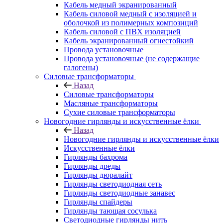
Кабель медный экранированный
Кабель силовой медный с изоляцией и
оболочкой из полимерных композиций
Кабель силовой с ПВХ изоляцией
Кабель экранированный огнестойкий
Провода установочные
Провода установочные (не содержащие
галогены)
Силовые трансформаторы
Назад
Силовые трансформаторы
Масляные трансформаторы
Сухие силовые трансформаторы
Новогодние гирлянды и искусственные ёлки
Назад
Новогодние гирлянды и искусственные ёлки
Искусственные ёлки
Гирлянды бахрома
Гирлянды дреды
Гирлянды дюралайт
Гирлянды светодиодная сеть
Гирлянды светодиодные занавес
Гирлянды спайдеры
Гирлянды тающая сосулька
Светодиодные гирлянды нить