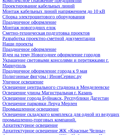
Комплексное снабжение предприятий
Проектирование кабельных линий
Монтаж кабельных линий напряжением до 10 кВ
Сборка электрощитового оборудования
Праздничное оформление
Монтаж новогодних елок
Сметно-техническая подготовка проектов
Разработка проектно-сметной документации
Наши проекты
Праздничное оформление
Идеи на тему Новогоднее оформление городов
Украшение световыми консолями и перетяжками г.
Мариуполь
Праздничное оформление города к 9 мая
Полигонные фигуры | ИновСервис.ру
Уличное освещение
Освещение центрального стадиона в Менделеевске
Освещение улицы Магистральная г. Казань
Освещение города Буйнакск, Республики Дагестан
Освещение парковки Леруа Мерлен
Промышленное освещение
Освещение складского комплекса для одной из ведущих
промышленно-торговых компаний.
Архитектурное освещение
Архитектурное освещение ЖК «Красные Челны»