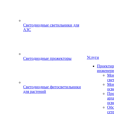
Светодиодные светильники для
АЗС
Услуги
Светодиодные прожекторы
Проектир
инженерн
Мон
све
Мон
Светодиодные фитосветильники
осв
для растений
Про
арх
осв
Обс
сет