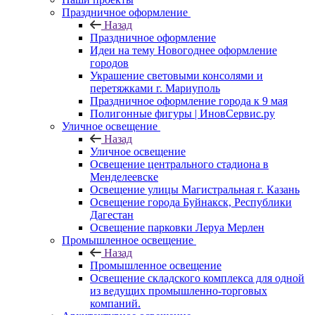
Праздничное оформление
Назад
Праздничное оформление
Идеи на тему Новогоднее оформление
городов
Украшение световыми консолями и
перетяжками г. Мариуполь
Праздничное оформление города к 9 мая
Полигонные фигуры | ИновСервис.ру
Уличное освещение
Назад
Уличное освещение
Освещение центрального стадиона в
Менделеевске
Освещение улицы Магистральная г. Казань
Освещение города Буйнакск, Республики
Дагестан
Освещение парковки Леруа Мерлен
Промышленное освещение
Назад
Промышленное освещение
Освещение складского комплекса для одной
из ведущих промышленно-торговых
компаний.