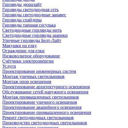
Гирлянды дюралайт
Гирлянды светодиодная сеть
Гирлянды светодиодные занавес
Гирлянды спайдеры
Гирлянды тающая сосулька
Светодиодные гирлянды нить
Светодиодные гирлянды шарики
Уличные гирлянды Белт-Лайт
Макушки на елку
Ограждение для елки
Низковольтное оборудование
Счётчики электроэнергии
Услуги
Проектирование инженерных систем
Монтаж уличных светильников
Монтаж опор освещения
Проектирование архитектурного освещения
Обслуживание сетей наружного освещения
Монтаж промышленных светильников
Проектирование уличного освещения
Проектирование аварийного освещения
Проектирование промышленного освещения
Ремонт светодиодных светильников
Производство светодиодных светильников
Ремонт уличного освещения