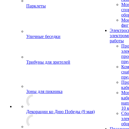
Мо
Парклеты
спо
обо
Мон
фиг
Электрос
электром
Уличные беседки
работы
Про
эле
пр
пре
Трибуны для зрителей
Ком
сна
пре
Про
каб
Зоны для пикника
Мо
каб
нап
10 
Декорации ко Дню Победы (9 мая)
Сбо
эле
обо
Празднич