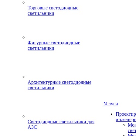
Торговые светодиодные
светильники
Фигурные светодиодные
светильники
Архитектурные светодиодные
светильники
Услуги
Проектир
инженерн
Светодиодные светильники для
Мон
АЗС
све
Мон