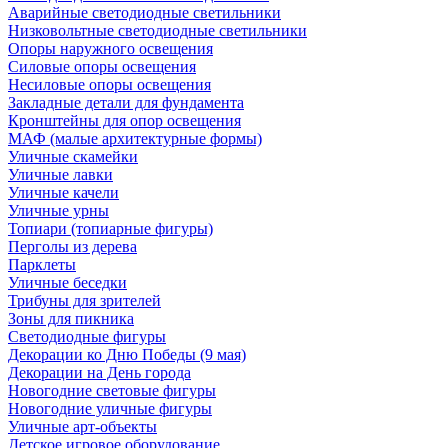
Аварийные светодиодные светильники
Низковольтные светодиодные светильники
Опоры наружного освещения
Силовые опоры освещения
Несиловые опоры освещения
Закладные детали для фундамента
Кронштейны для опор освещения
МАФ (малые архитектурные формы)
Уличные скамейки
Уличные лавки
Уличные качели
Уличные урны
Топиари (топиарные фигуры)
Перголы из дерева
Парклеты
Уличные беседки
Трибуны для зрителей
Зоны для пикника
Светодиодные фигуры
Декорации ко Дню Победы (9 мая)
Декорации на День города
Новогодние световые фигуры
Новогодние уличные фигуры
Уличные арт-объекты
Детское игровое оборудование