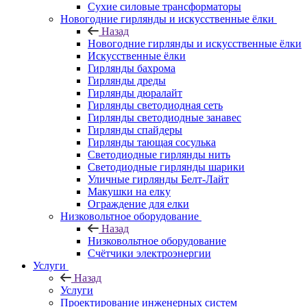
Сухие силовые трансформаторы
Новогодние гирлянды и искусственные ёлки
Назад
Новогодние гирлянды и искусственные ёлки
Искусственные ёлки
Гирлянды бахрома
Гирлянды дреды
Гирлянды дюралайт
Гирлянды светодиодная сеть
Гирлянды светодиодные занавес
Гирлянды спайдеры
Гирлянды тающая сосулька
Светодиодные гирлянды нить
Светодиодные гирлянды шарики
Уличные гирлянды Белт-Лайт
Макушки на елку
Ограждение для елки
Низковольтное оборудование
Назад
Низковольтное оборудование
Счётчики электроэнергии
Услуги
Назад
Услуги
Проектирование инженерных систем