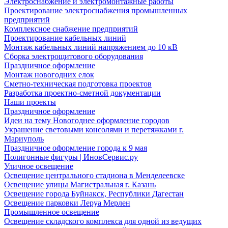
Электроснабжение и электромонтажные работы
Проектирование электроснабжения промышленных
предприятий
Комплексное снабжение предприятий
Проектирование кабельных линий
Монтаж кабельных линий напряжением до 10 кВ
Сборка электрощитового оборудования
Праздничное оформление
Монтаж новогодних елок
Сметно-техническая подготовка проектов
Разработка проектно-сметной документации
Наши проекты
Праздничное оформление
Идеи на тему Новогоднее оформление городов
Украшение световыми консолями и перетяжками г.
Мариуполь
Праздничное оформление города к 9 мая
Полигонные фигуры | ИновСервис.ру
Уличное освещение
Освещение центрального стадиона в Менделеевске
Освещение улицы Магистральная г. Казань
Освещение города Буйнакск, Республики Дагестан
Освещение парковки Леруа Мерлен
Промышленное освещение
Освещение складского комплекса для одной из ведущих