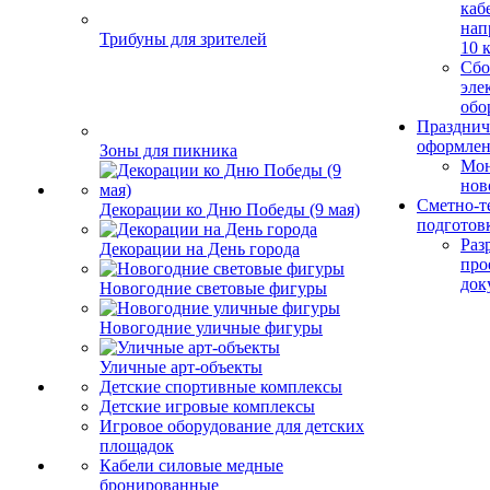
каб
нап
Трибуны для зрителей
10 
Сбо
эле
обо
Празднич
оформле
Зоны для пикника
Мо
нов
Сметно-т
Декорации ко Дню Победы (9 мая)
подготов
Раз
Декорации на День города
про
док
Новогодние световые фигуры
Новогодние уличные фигуры
Уличные арт-объекты
Детские спортивные комплексы
Детские игровые комплексы
Игровое оборудование для детских
площадок
Кабели силовые медные
бронированные