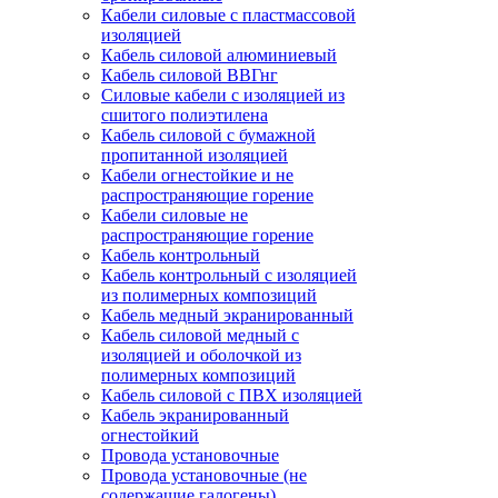
Кабели силовые с пластмассовой
изоляцией
Кабель силовой алюминиевый
Кабель силовой ВВГнг
Силовые кабели с изоляцией из
сшитого полиэтилена
Кабель силовой с бумажной
пропитанной изоляцией
Кабели огнестойкие и не
распространяющие горение
Кабели силовые не
распространяющие горение
Кабель контрольный
Кабель контрольный с изоляцией
из полимерных композиций
Кабель медный экранированный
Кабель силовой медный с
изоляцией и оболочкой из
полимерных композиций
Кабель силовой с ПВХ изоляцией
Кабель экранированный
огнестойкий
Провода установочные
Провода установочные (не
содержащие галогены)