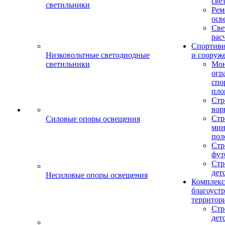
све
светильники
Рем
осв
Све
рас
Спортив
Низковольтные светодиодные
и сооруж
светильники
Мо
огр
спо
пло
Стр
вор
Стр
Силовые опоры освещения
мин
пол
Стр
фут
Стр
дет
Несиловые опоры освещения
Комплекс
благоуст
территор
Стр
дет