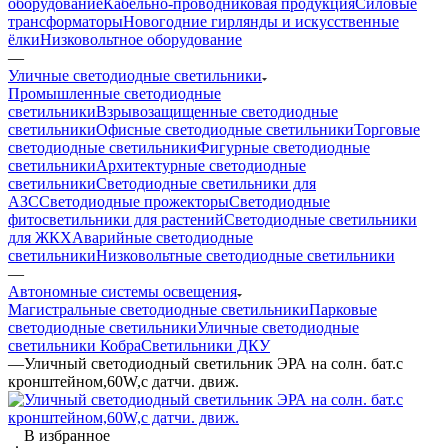
оборудование
Кабельно-проводниковая продукция
Силовые
трансформаторы
Новогодние гирлянды и искусственные
ёлки
Низковольтное оборудование
—
Уличные светодиодные светильники
Промышленные светодиодные
светильники
Взрывозащищенные светодиодные
светильники
Офисные светодиодные светильники
Торговые
светодиодные светильники
Фигурные светодиодные
светильники
Архитектурные светодиодные
светильники
Светодиодные светильники для
АЗС
Светодиодные прожекторы
Светодиодные
фитосветильники для растений
Светодиодные светильники
для ЖКХ
Аварийные светодиодные
светильники
Низковольтные светодиодные светильники
—
Автономные системы освещения
Магистральные светодиодные светильники
Парковые
светодиодные светильники
Уличные светодиодные
светильники Кобра
Светильники ДКУ
—
Уличный светодиодный светильник ЭРА на солн. бат.с
кронштейном,60W,с датчи. движ.
В избранное