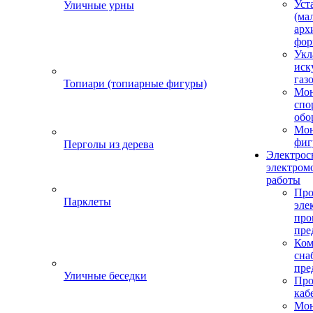
Уст
Уличные урны
(ма
арх
фор
Укл
иск
газ
Топиари (топиарные фигуры)
Мо
спо
обо
Мон
фиг
Перголы из дерева
Электрос
электром
работы
Про
Парклеты
эле
пр
пре
Ком
сна
пре
Уличные беседки
Про
каб
Мо