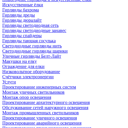
Искусственные ёлки
Гирлянды бахрома
Гирлянды дреды
Гирлянды дюралайт
Гирлянды светодиодная сеть
Гирлянды светодиодные занавес
Гирлянды спайдеры
Гирлянды тающая сосулька
Светодиодные гирлянды нить
Светодиодные гирлянды шарики
Уличные гирлянды Белт-Лайт
Макушки на елку
Ограждение для елки
Низковольтное оборудование
Счётчики электроэнергии
Услуги
Проектирование инженерных систем
Монтаж уличных светильников
Монтаж опор освещения
Проектирование архитектурного освещения
Обслуживание сетей наружного освещения
Монтаж промышленных светильников
Проектирование уличного освещения
Проектирование аварийного освещения