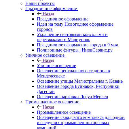
Наши проекты
Праздничное оформление
Назад
Праздничное оформление
Идеи на тему Новогоднее оформление
городов
Украшение световыми консолями и
перетяжками г. Мариуполь
Праздничное оформление города к 9 мая
Полигонные фигуры | ИновСервис.ру
Уличное освещение
Назад
Уличное освещение
Освещение центрального стадиона в
Менделеевске
Освещение улицы Магистральная г. Казань
Освещение города Буйнакск, Республики
Дагестан
Освещение парковки Леруа Мерлен
Промышленное освещение
Назад
Промышленное освещение
Освещение складского комплекса для одной
из ведущих промышленно-торговых
компаний.