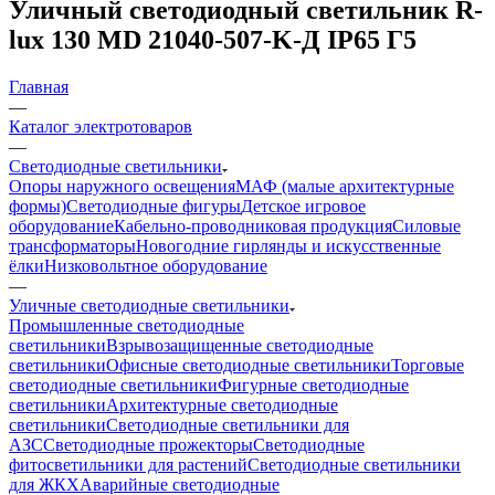
Уличный светодиодный светильник R-
lux 130 MD 21040-507-K-Д IP65 Г5
Главная
—
Каталог электротоваров
—
Светодиодные светильники
Опоры наружного освещения
МАФ (малые архитектурные
формы)
Светодиодные фигуры
Детское игровое
оборудование
Кабельно-проводниковая продукция
Силовые
трансформаторы
Новогодние гирлянды и искусственные
ёлки
Низковольтное оборудование
—
Уличные светодиодные светильники
Промышленные светодиодные
светильники
Взрывозащищенные светодиодные
светильники
Офисные светодиодные светильники
Торговые
светодиодные светильники
Фигурные светодиодные
светильники
Архитектурные светодиодные
светильники
Светодиодные светильники для
АЗС
Светодиодные прожекторы
Светодиодные
фитосветильники для растений
Светодиодные светильники
для ЖКХ
Аварийные светодиодные