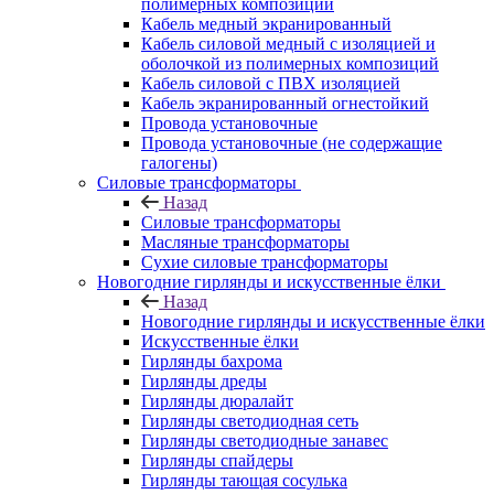
полимерных композиций
Кабель медный экранированный
Кабель силовой медный с изоляцией и
оболочкой из полимерных композиций
Кабель силовой с ПВХ изоляцией
Кабель экранированный огнестойкий
Провода установочные
Провода установочные (не содержащие
галогены)
Силовые трансформаторы
Назад
Силовые трансформаторы
Масляные трансформаторы
Сухие силовые трансформаторы
Новогодние гирлянды и искусственные ёлки
Назад
Новогодние гирлянды и искусственные ёлки
Искусственные ёлки
Гирлянды бахрома
Гирлянды дреды
Гирлянды дюралайт
Гирлянды светодиодная сеть
Гирлянды светодиодные занавес
Гирлянды спайдеры
Гирлянды тающая сосулька