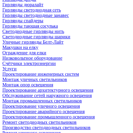
Гирлянды дюралайт
Гирлянды светодиодная сеть
Гирлянды светодиодные занавес
Гирлянды спайдеры
Гирлянды тающая сосулька
Светодиодные гирлянды нить
Светодиодные гирлянды шарики
Уличные гирлянды Белт-Лайт
Макушки на елку
Ограждение для елки
Низковольтное оборудование
Счётчики электроэнергии
Услуги
Проектирование инженерных систем
Монтаж уличных светильников
Монтаж опор освещения
Проектирование архитектурного освещения
Обслуживание сетей наружного освещения
Монтаж промышленных светильников
Проектирование уличного освещения
Проектирование аварийного освещения
Проектирование промышленного освещения
Ремонт светодиодных светильников
Производство светодиодных светильников
Ремонт уличного освещения