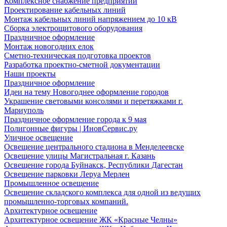
Комплексное снабжение предприятий
Проектирование кабельных линий
Монтаж кабельных линий напряжением до 10 кВ
Сборка электрощитового оборудования
Праздничное оформление
Монтаж новогодних елок
Сметно-техническая подготовка проектов
Разработка проектно-сметной документации
Наши проекты
Праздничное оформление
Идеи на тему Новогоднее оформление городов
Украшение световыми консолями и перетяжками г.
Мариуполь
Праздничное оформление города к 9 мая
Полигонные фигуры | ИновСервис.ру
Уличное освещение
Освещение центрального стадиона в Менделеевске
Освещение улицы Магистральная г. Казань
Освещение города Буйнакск, Республики Дагестан
Освещение парковки Леруа Мерлен
Промышленное освещение
Освещение складского комплекса для одной из ведущих
промышленно-торговых компаний.
Архитектурное освещение
Архитектурное освещение ЖК «Красные Челны»