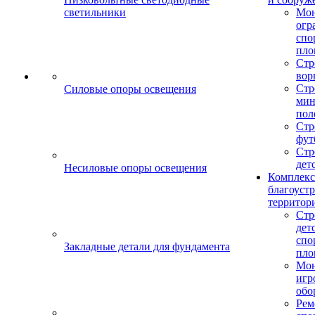
светильники
Мо
огр
спо
пло
Стр
вор
Стр
Силовые опоры освещения
мин
пол
Стр
фут
Стр
дет
Несиловые опоры освещения
Комплекс
благоуст
территор
Стр
дет
спо
Закладные детали для фундамента
пло
Мон
игр
обо
Рем