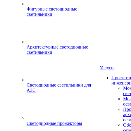
Фигурные светодиодные
светильники
Архитектурные светодиодные
светильники
Услуги
Проектир
инженерн
Светодиодные светильники для
Мон
АЗС
све
Мон
осв
Про
арх
осв
Светодиодные прожекторы
Обс
сет