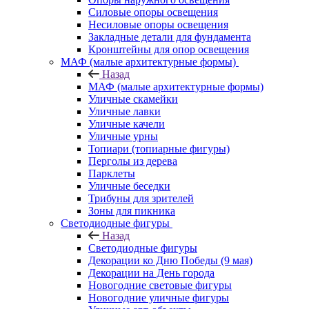
Силовые опоры освещения
Несиловые опоры освещения
Закладные детали для фундамента
Кронштейны для опор освещения
МАФ (малые архитектурные формы)
Назад
МАФ (малые архитектурные формы)
Уличные скамейки
Уличные лавки
Уличные качели
Уличные урны
Топиари (топиарные фигуры)
Перголы из дерева
Парклеты
Уличные беседки
Трибуны для зрителей
Зоны для пикника
Светодиодные фигуры
Назад
Светодиодные фигуры
Декорации ко Дню Победы (9 мая)
Декорации на День города
Новогодние световые фигуры
Новогодние уличные фигуры