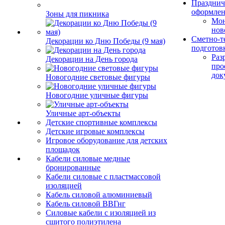
Празднич
оформле
Зоны для пикника
Мо
нов
Сметно-т
Декорации ко Дню Победы (9 мая)
подготов
Раз
Декорации на День города
про
док
Новогодние световые фигуры
Новогодние уличные фигуры
Уличные арт-объекты
Детские спортивные комплексы
Детские игровые комплексы
Игровое оборудование для детских
площадок
Кабели силовые медные
бронированные
Кабели силовые с пластмассовой
изоляцией
Кабель силовой алюминиевый
Кабель силовой ВВГнг
Силовые кабели с изоляцией из
сшитого полиэтилена