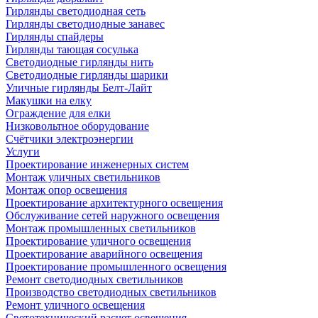
Гирлянды светодиодная сеть
Гирлянды светодиодные занавес
Гирлянды спайдеры
Гирлянды тающая сосулька
Светодиодные гирлянды нить
Светодиодные гирлянды шарики
Уличные гирлянды Белт-Лайт
Макушки на елку
Ограждение для елки
Низковольтное оборудование
Счётчики электроэнергии
Услуги
Проектирование инженерных систем
Монтаж уличных светильников
Монтаж опор освещения
Проектирование архитектурного освещения
Обслуживание сетей наружного освещения
Монтаж промышленных светильников
Проектирование уличного освещения
Проектирование аварийного освещения
Проектирование промышленного освещения
Ремонт светодиодных светильников
Производство светодиодных светильников
Ремонт уличного освещения
Светотехнический расчет освещения