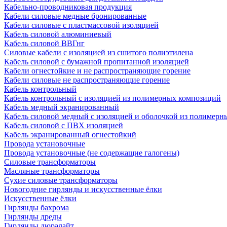
Кабельно-проводниковая продукция
Кабели силовые медные бронированные
Кабели силовые с пластмассовой изоляцией
Кабель силовой алюминиевый
Кабель силовой ВВГнг
Силовые кабели с изоляцией из сшитого полиэтилена
Кабель силовой с бумажной пропитанной изоляцией
Кабели огнестойкие и не распространяющие горение
Кабели силовые не распространяющие горение
Кабель контрольный
Кабель контрольный с изоляцией из полимерных композиций
Кабель медный экранированный
Кабель силовой медный с изоляцией и оболочкой из полимер
Кабель силовой с ПВХ изоляцией
Кабель экранированный огнестойкий
Провода установочные
Провода установочные (не содержащие галогены)
Силовые трансформаторы
Масляные трансформаторы
Сухие силовые трансформаторы
Новогодние гирлянды и искусственные ёлки
Искусственные ёлки
Гирлянды бахрома
Гирлянды дреды
Гирлянды дюралайт