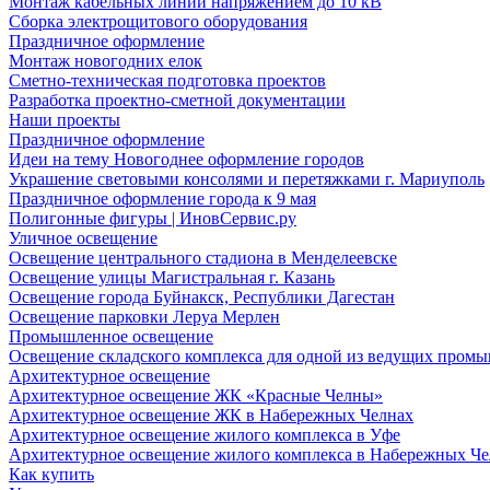
Монтаж кабельных линий напряжением до 10 кВ
Сборка электрощитового оборудования
Праздничное оформление
Монтаж новогодних елок
Сметно-техническая подготовка проектов
Разработка проектно-сметной документации
Наши проекты
Праздничное оформление
Идеи на тему Новогоднее оформление городов
Украшение световыми консолями и перетяжками г. Мариуполь
Праздничное оформление города к 9 мая
Полигонные фигуры | ИновСервис.ру
Уличное освещение
Освещение центрального стадиона в Менделеевске
Освещение улицы Магистральная г. Казань
Освещение города Буйнакск, Республики Дагестан
Освещение парковки Леруа Мерлен
Промышленное освещение
Освещение складского комплекса для одной из ведущих пром
Архитектурное освещение
Архитектурное освещение ЖК «Красные Челны»
Архитектурное освещение ЖК в Набережных Челнах
Архитектурное освещение жилого комплекса в Уфе
Архитектурное освещение жилого комплекса в Набережных Че
Как купить