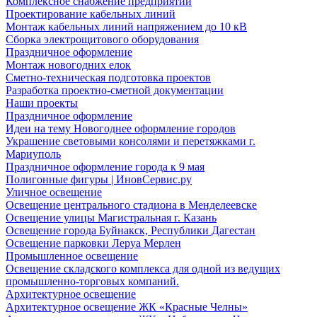
Комплексное снабжение предприятий
Проектирование кабельных линий
Монтаж кабельных линий напряжением до 10 кВ
Сборка электрощитового оборудования
Праздничное оформление
Монтаж новогодних елок
Сметно-техническая подготовка проектов
Разработка проектно-сметной документации
Наши проекты
Праздничное оформление
Идеи на тему Новогоднее оформление городов
Украшение световыми консолями и перетяжками г.
Мариуполь
Праздничное оформление города к 9 мая
Полигонные фигуры | ИновСервис.ру
Уличное освещение
Освещение центрального стадиона в Менделеевске
Освещение улицы Магистральная г. Казань
Освещение города Буйнакск, Республики Дагестан
Освещение парковки Леруа Мерлен
Промышленное освещение
Освещение складского комплекса для одной из ведущих
промышленно-торговых компаний.
Архитектурное освещение
Архитектурное освещение ЖК «Красные Челны»