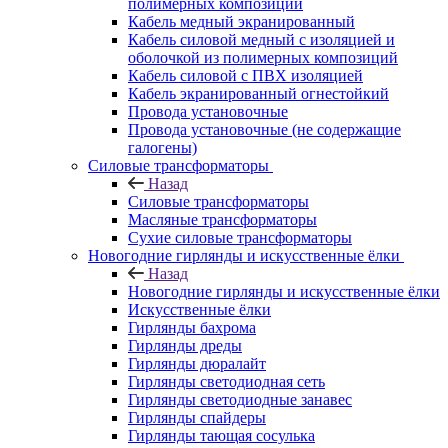
полимерных композиций
Кабель медный экранированный
Кабель силовой медный с изоляцией и
оболочкой из полимерных композиций
Кабель силовой с ПВХ изоляцией
Кабель экранированный огнестойкий
Провода установочные
Провода установочные (не содержащие
галогены)
Силовые трансформаторы
Назад
Силовые трансформаторы
Масляные трансформаторы
Сухие силовые трансформаторы
Новогодние гирлянды и искусственные ёлки
Назад
Новогодние гирлянды и искусственные ёлки
Искусственные ёлки
Гирлянды бахрома
Гирлянды дреды
Гирлянды дюралайт
Гирлянды светодиодная сеть
Гирлянды светодиодные занавес
Гирлянды спайдеры
Гирлянды тающая сосулька