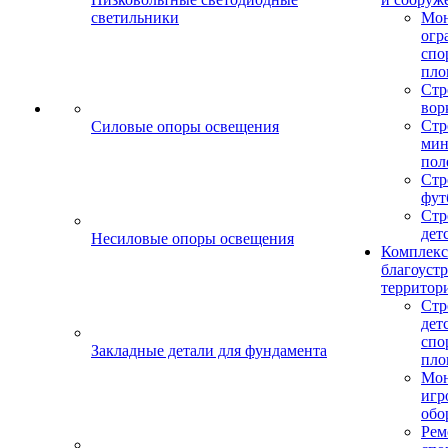
светильники
Мо
огр
спо
пло
Стр
вор
Стр
Силовые опоры освещения
мин
пол
Стр
фут
Стр
дет
Несиловые опоры освещения
Комплекс
благоуст
территор
Стр
дет
спо
Закладные детали для фундамента
пло
Мон
игр
обо
Рем