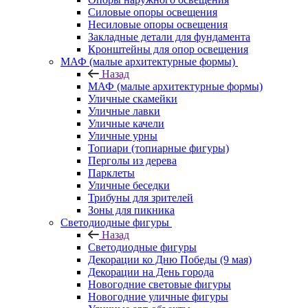
Силовые опоры освещения
Несиловые опоры освещения
Закладные детали для фундамента
Кронштейны для опор освещения
МАФ (малые архитектурные формы)
Назад
МАФ (малые архитектурные формы)
Уличные скамейки
Уличные лавки
Уличные качели
Уличные урны
Топиари (топиарные фигуры)
Перголы из дерева
Парклеты
Уличные беседки
Трибуны для зрителей
Зоны для пикника
Светодиодные фигуры
Назад
Светодиодные фигуры
Декорации ко Дню Победы (9 мая)
Декорации на День города
Новогодние световые фигуры
Новогодние уличные фигуры