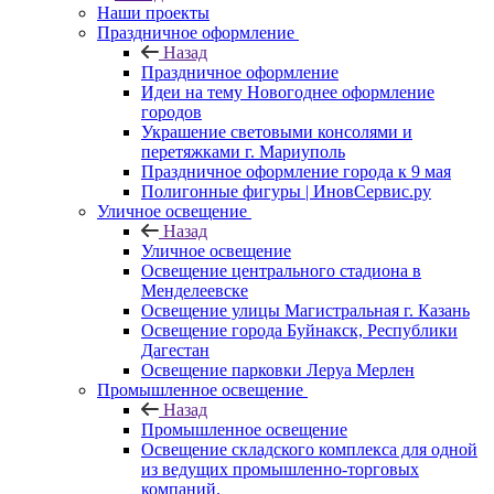
Наши проекты
Праздничное оформление
Назад
Праздничное оформление
Идеи на тему Новогоднее оформление
городов
Украшение световыми консолями и
перетяжками г. Мариуполь
Праздничное оформление города к 9 мая
Полигонные фигуры | ИновСервис.ру
Уличное освещение
Назад
Уличное освещение
Освещение центрального стадиона в
Менделеевске
Освещение улицы Магистральная г. Казань
Освещение города Буйнакск, Республики
Дагестан
Освещение парковки Леруа Мерлен
Промышленное освещение
Назад
Промышленное освещение
Освещение складского комплекса для одной
из ведущих промышленно-торговых
компаний.