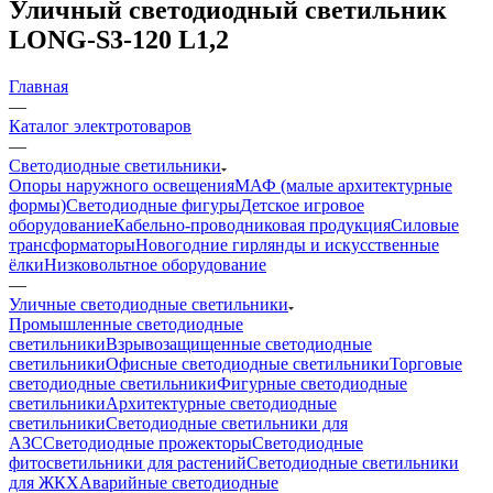
Уличный светодиодный светильник
LONG-S3-120 L1,2
Главная
—
Каталог электротоваров
—
Светодиодные светильники
Опоры наружного освещения
МАФ (малые архитектурные
формы)
Светодиодные фигуры
Детское игровое
оборудование
Кабельно-проводниковая продукция
Силовые
трансформаторы
Новогодние гирлянды и искусственные
ёлки
Низковольтное оборудование
—
Уличные светодиодные светильники
Промышленные светодиодные
светильники
Взрывозащищенные светодиодные
светильники
Офисные светодиодные светильники
Торговые
светодиодные светильники
Фигурные светодиодные
светильники
Архитектурные светодиодные
светильники
Светодиодные светильники для
АЗС
Светодиодные прожекторы
Светодиодные
фитосветильники для растений
Светодиодные светильники
для ЖКХ
Аварийные светодиодные