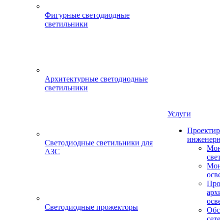
Фигурные светодиодные
светильники
Архитектурные светодиодные
светильники
Услуги
Проектир
инженерн
Светодиодные светильники для
Мон
АЗС
све
Мон
осв
Про
арх
осв
Светодиодные прожекторы
Обс
сет