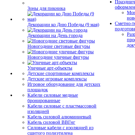
Празднич
оформле
Зоны для пикника
Мо
нов
Сметно-т
Декорации ко Дню Победы (9 мая)
подготов
Раз
Декорации на День города
про
док
Новогодние световые фигуры
Новогодние уличные фигуры
Уличные арт-объекты
Детские спортивные комплексы
Детские игровые комплексы
Игровое оборудование для детских
площадок
Кабели силовые медные
бронированные
Кабели силовые с пластмассовой
изоляцией
Кабель силовой алюминиевый
Кабель силовой ВВГнг
Силовые кабели с изоляцией из
сшитого полиэтилена