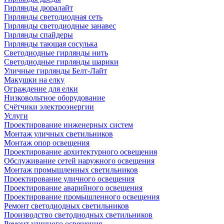
Гирлянды дюралайт
Гирлянды светодиодная сеть
Гирлянды светодиодные занавес
Гирлянды спайдеры
Гирлянды тающая сосулька
Светодиодные гирлянды нить
Светодиодные гирлянды шарики
Уличные гирлянды Белт-Лайт
Макушки на елку
Ограждение для елки
Низковольтное оборудование
Счётчики электроэнергии
Услуги
Проектирование инженерных систем
Монтаж уличных светильников
Монтаж опор освещения
Проектирование архитектурного освещения
Обслуживание сетей наружного освещения
Монтаж промышленных светильников
Проектирование уличного освещения
Проектирование аварийного освещения
Проектирование промышленного освещения
Ремонт светодиодных светильников
Производство светодиодных светильников
Ремонт уличного освещения