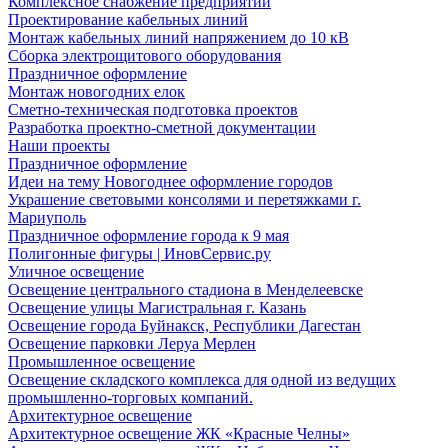
Комплексное снабжение предприятий
Проектирование кабельных линий
Монтаж кабельных линий напряжением до 10 кВ
Сборка электрощитового оборудования
Праздничное оформление
Монтаж новогодних елок
Сметно-техническая подготовка проектов
Разработка проектно-сметной документации
Наши проекты
Праздничное оформление
Идеи на тему Новогоднее оформление городов
Украшение световыми консолями и перетяжками г.
Мариуполь
Праздничное оформление города к 9 мая
Полигонные фигуры | ИновСервис.ру
Уличное освещение
Освещение центрального стадиона в Менделеевске
Освещение улицы Магистральная г. Казань
Освещение города Буйнакск, Республики Дагестан
Освещение парковки Леруа Мерлен
Промышленное освещение
Освещение складского комплекса для одной из ведущих
промышленно-торговых компаний.
Архитектурное освещение
Архитектурное освещение ЖК «Красные Челны»