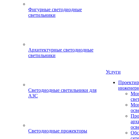
Фигурные светодиодные
светильники
Архитектурные светодиодные
светильники
Услуги
Проектир
инженерн
Светодиодные светильники для
Мон
АЗС
све
Мон
осв
Про
арх
осв
Светодиодные прожекторы
Обс
сет