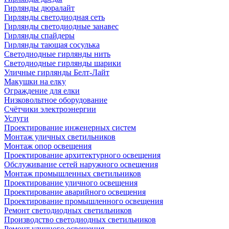
Гирлянды дюралайт
Гирлянды светодиодная сеть
Гирлянды светодиодные занавес
Гирлянды спайдеры
Гирлянды тающая сосулька
Светодиодные гирлянды нить
Светодиодные гирлянды шарики
Уличные гирлянды Белт-Лайт
Макушки на елку
Ограждение для елки
Низковольтное оборудование
Счётчики электроэнергии
Услуги
Проектирование инженерных систем
Монтаж уличных светильников
Монтаж опор освещения
Проектирование архитектурного освещения
Обслуживание сетей наружного освещения
Монтаж промышленных светильников
Проектирование уличного освещения
Проектирование аварийного освещения
Проектирование промышленного освещения
Ремонт светодиодных светильников
Производство светодиодных светильников
Ремонт уличного освещения