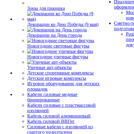
Празднич
оформле
Зоны для пикника
Мо
нов
Сметно-т
Декорации ко Дню Победы (9 мая)
подготов
Раз
Декорации на День города
про
док
Новогодние световые фигуры
Новогодние уличные фигуры
Уличные арт-объекты
Детские спортивные комплексы
Детские игровые комплексы
Игровое оборудование для детских
площадок
Кабели силовые медные
бронированные
Кабели силовые с пластмассовой
изоляцией
Кабель силовой алюминиевый
Кабель силовой ВВГнг
Силовые кабели с изоляцией из
сшитого полиэтилена