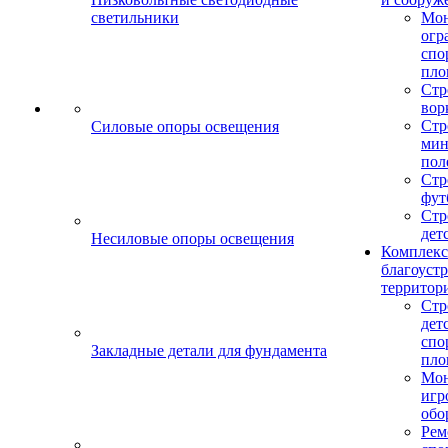
светильники
Мо
огр
спо
пло
Стр
вор
Стр
Силовые опоры освещения
мин
пол
Стр
фут
Стр
дет
Несиловые опоры освещения
Комплекс
благоуст
территор
Стр
дет
спо
Закладные детали для фундамента
пло
Мон
игр
обо
Рем