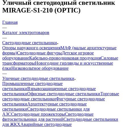
Уличный светодиодный светильник
MIRAGE-S1-210 (OPTIC)
Главная
—
Каталог электротоваров
—
Светодиодные светильники
Опоры наружного освещения
МАФ (малые архитектурные
формы)
Светодиодные фигуры
Детское игровое
оборудование
Кабельно-проводниковая продукция
Силовые
трансформаторы
Новогодние гирлянды и искусственные
ёлки
Низковольтное оборудование
—
Уличные светодиодные светильники
Промышленные светодиодные
светильники
Взрывозащищенные светодиодные
светильники
Офисные светодиодные светильники
Торговые
светодиодные светильники
Фигурные светодиодные
светильники
Архитектурные светодиодные
светильники
Светодиодные светильники для
АЗС
Светодиодные прожекторы
Светодиодные
фитосветильники для растений
Светодиодные светильники
для ЖКХ
Аварийные светодиодные