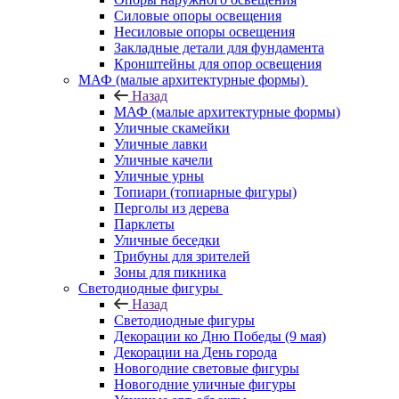
Силовые опоры освещения
Несиловые опоры освещения
Закладные детали для фундамента
Кронштейны для опор освещения
МАФ (малые архитектурные формы)
Назад
МАФ (малые архитектурные формы)
Уличные скамейки
Уличные лавки
Уличные качели
Уличные урны
Топиари (топиарные фигуры)
Перголы из дерева
Парклеты
Уличные беседки
Трибуны для зрителей
Зоны для пикника
Светодиодные фигуры
Назад
Светодиодные фигуры
Декорации ко Дню Победы (9 мая)
Декорации на День города
Новогодние световые фигуры
Новогодние уличные фигуры