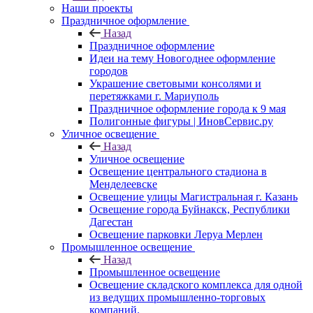
Наши проекты
Праздничное оформление
Назад
Праздничное оформление
Идеи на тему Новогоднее оформление
городов
Украшение световыми консолями и
перетяжками г. Мариуполь
Праздничное оформление города к 9 мая
Полигонные фигуры | ИновСервис.ру
Уличное освещение
Назад
Уличное освещение
Освещение центрального стадиона в
Менделеевске
Освещение улицы Магистральная г. Казань
Освещение города Буйнакск, Республики
Дагестан
Освещение парковки Леруа Мерлен
Промышленное освещение
Назад
Промышленное освещение
Освещение складского комплекса для одной
из ведущих промышленно-торговых
компаний.