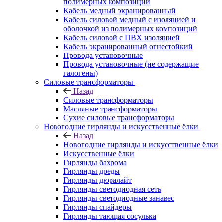
полимерных композиций
Кабель медный экранированный
Кабель силовой медный с изоляцией и
оболочкой из полимерных композиций
Кабель силовой с ПВХ изоляцией
Кабель экранированный огнестойкий
Провода установочные
Провода установочные (не содержащие
галогены)
Силовые трансформаторы
Назад
Силовые трансформаторы
Масляные трансформаторы
Сухие силовые трансформаторы
Новогодние гирлянды и искусственные ёлки
Назад
Новогодние гирлянды и искусственные ёлки
Искусственные ёлки
Гирлянды бахрома
Гирлянды дреды
Гирлянды дюралайт
Гирлянды светодиодная сеть
Гирлянды светодиодные занавес
Гирлянды спайдеры
Гирлянды тающая сосулька