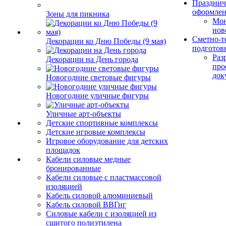
Празднич
оформле
Зоны для пикника
Мо
нов
Сметно-т
Декорации ко Дню Победы (9 мая)
подготов
Раз
Декорации на День города
про
док
Новогодние световые фигуры
Новогодние уличные фигуры
Уличные арт-объекты
Детские спортивные комплексы
Детские игровые комплексы
Игровое оборудование для детских
площадок
Кабели силовые медные
бронированные
Кабели силовые с пластмассовой
изоляцией
Кабель силовой алюминиевый
Кабель силовой ВВГнг
Силовые кабели с изоляцией из
сшитого полиэтилена