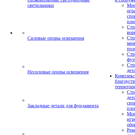
светильники
Мо
огр
спо
пло
Стр
вор
Стр
Силовые опоры освещения
мин
пол
Стр
фут
Стр
дет
Несиловые опоры освещения
Комплекс
благоуст
территор
Стр
дет
спо
Закладные детали для фундамента
пло
Мон
игр
обо
Рем