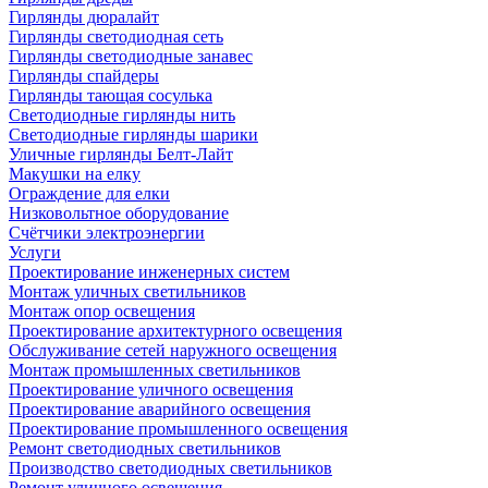
Гирлянды дюралайт
Гирлянды светодиодная сеть
Гирлянды светодиодные занавес
Гирлянды спайдеры
Гирлянды тающая сосулька
Светодиодные гирлянды нить
Светодиодные гирлянды шарики
Уличные гирлянды Белт-Лайт
Макушки на елку
Ограждение для елки
Низковольтное оборудование
Счётчики электроэнергии
Услуги
Проектирование инженерных систем
Монтаж уличных светильников
Монтаж опор освещения
Проектирование архитектурного освещения
Обслуживание сетей наружного освещения
Монтаж промышленных светильников
Проектирование уличного освещения
Проектирование аварийного освещения
Проектирование промышленного освещения
Ремонт светодиодных светильников
Производство светодиодных светильников
Ремонт уличного освещения