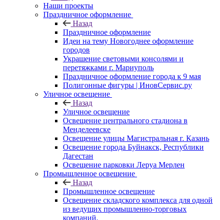
Наши проекты
Праздничное оформление
Назад
Праздничное оформление
Идеи на тему Новогоднее оформление
городов
Украшение световыми консолями и
перетяжками г. Мариуполь
Праздничное оформление города к 9 мая
Полигонные фигуры | ИновСервис.ру
Уличное освещение
Назад
Уличное освещение
Освещение центрального стадиона в
Менделеевске
Освещение улицы Магистральная г. Казань
Освещение города Буйнакск, Республики
Дагестан
Освещение парковки Леруа Мерлен
Промышленное освещение
Назад
Промышленное освещение
Освещение складского комплекса для одной
из ведущих промышленно-торговых
компаний.