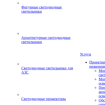
Фигурные светодиодные
светильники
Архитектурные светодиодные
светильники
Услуги
Проектир
инженерн
Светодиодные светильники для
Мон
АЗС
све
Мон
осв
Про
арх
осв
Светодиодные прожекторы
Обс
сет