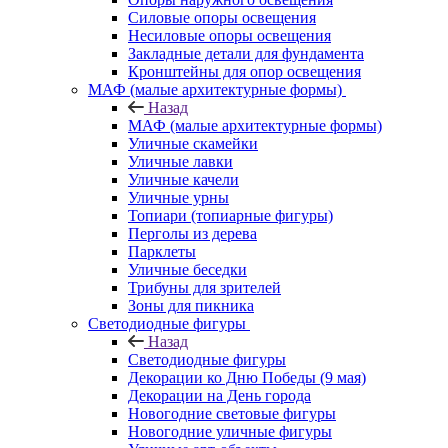
Силовые опоры освещения
Несиловые опоры освещения
Закладные детали для фундамента
Кронштейны для опор освещения
МАФ (малые архитектурные формы)
Назад
МАФ (малые архитектурные формы)
Уличные скамейки
Уличные лавки
Уличные качели
Уличные урны
Топиари (топиарные фигуры)
Перголы из дерева
Парклеты
Уличные беседки
Трибуны для зрителей
Зоны для пикника
Светодиодные фигуры
Назад
Светодиодные фигуры
Декорации ко Дню Победы (9 мая)
Декорации на День города
Новогодние световые фигуры
Новогодние уличные фигуры