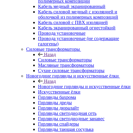
полимерных композиций
Кабель медный экранированный
Кабель силовой медный с изоляцией и
оболочкой из полимерных композиций
Кабель силовой с ПВХ изоляцией
Кабель экранированный огнестойкий
Провода установочные
Провода установочные (не содержащие
галогены)
Силовые трансформаторы
Назад
Силовые трансформаторы
Масляные трансформаторы
Сухие силовые трансформаторы
Новогодние гирлянды и искусственные ёлки
Назад
Новогодние гирлянды и искусственные ёлки
Искусственные ёлки
Гирлянды бахрома
Гирлянды дреды
Гирлянды дюралайт
Гирлянды светодиодная сеть
Гирлянды светодиодные занавес
Гирлянды спайдеры
Гирлянды тающая сосулька