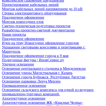
Комплексное снабжение предприятий
Проектирование кабельных линий
Монтаж кабельных линий напряжением до 10 кВ
Сборка электрощитового оборудования
Праздничное оформление
Монтаж новогодних елок
Сметно-техническая подготовка проектов
Разработка проектно-сметной документации
Наши проекты
Праздничное оформление
Идеи на тему Новогоднее оформление городов
Украшение световыми консолями и перетяжками г.
Мариуполь
Праздничное оформление города к 9 мая
Полигонные фигуры | ИновСервис.ру
Уличное освещение
Освещение центрального стадиона в Менделеевске
Освещение улицы Магистральная г. Казань
Освещение города Буйнакск, Республики Дагестан
Освещение парковки Леруа Мерлен
Промышленное освещение
Освещение складского комплекса для одной из ведущих
промышленно-торговых компаний.
Архитектурное освещение
Архитектурное освещение ЖК «Красные Челны»