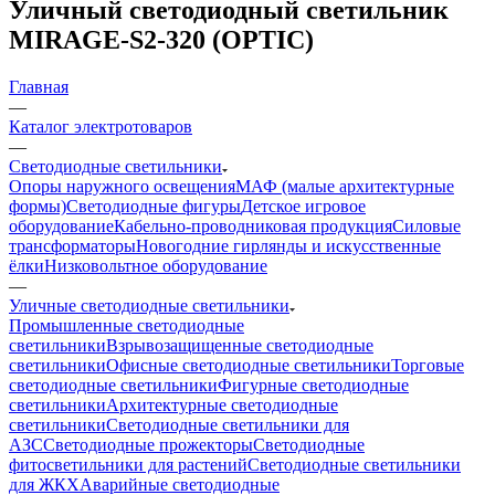
Уличный светодиодный светильник
MIRAGE-S2-320 (OPTIC)
Главная
—
Каталог электротоваров
—
Светодиодные светильники
Опоры наружного освещения
МАФ (малые архитектурные
формы)
Светодиодные фигуры
Детское игровое
оборудование
Кабельно-проводниковая продукция
Силовые
трансформаторы
Новогодние гирлянды и искусственные
ёлки
Низковольтное оборудование
—
Уличные светодиодные светильники
Промышленные светодиодные
светильники
Взрывозащищенные светодиодные
светильники
Офисные светодиодные светильники
Торговые
светодиодные светильники
Фигурные светодиодные
светильники
Архитектурные светодиодные
светильники
Светодиодные светильники для
АЗС
Светодиодные прожекторы
Светодиодные
фитосветильники для растений
Светодиодные светильники
для ЖКХ
Аварийные светодиодные