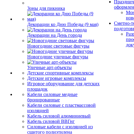
Празднич
оформле
Зоны для пикника
Мо
нов
Сметно-т
Декорации ко Дню Победы (9 мая)
подготов
Раз
Декорации на День города
про
док
Новогодние световые фигуры
Новогодние уличные фигуры
Уличные арт-объекты
Детские спортивные комплексы
Детские игровые комплексы
Игровое оборудование для детских
площадок
Кабели силовые медные
бронированные
Кабели силовые с пластмассовой
изоляцией
Кабель силовой алюминиевый
Кабель силовой ВВГнг
Силовые кабели с изоляцией из
сшитого полиэтилена