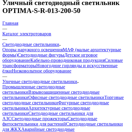
Уличный светодиодный светильник
OPTIMA-S-R-013-200-50
Главная
—
Каталог электротоваров
—
Светодиодные светильники
Опоры наружного освещения
МАФ (малые архитектурные
формы)
Светодиодные фигуры
Детское игровое
оборудование
Кабельно-проводниковая продукция
Силовые
трансформаторы
Новогодние гирлянды и искусственные
ёлки
Низковольтное оборудование
—
Уличные светодиодные светильники
Промышленные светодиодные
светильники
Взрывозащищенные светодиодные
светильники
Офисные светодиодные светильники
Торговые
светодиодные светильники
Фигурные светодиодные
светильники
Архитектурные светодиодные
светильники
Светодиодные светильники для
АЗС
Светодиодные прожекторы
Светодиодные
фитосветильники для растений
Светодиодные светильники
для ЖКХ
Аварийные светодиодные