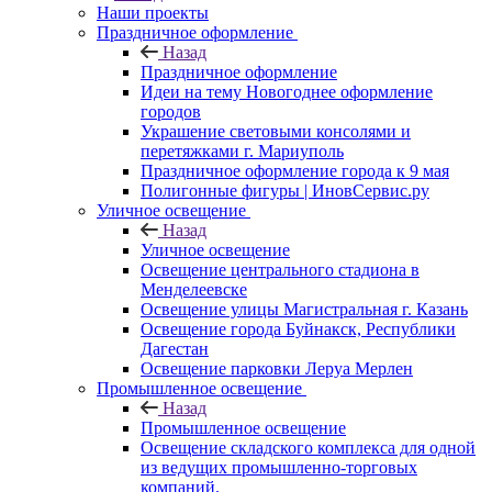
Наши проекты
Праздничное оформление
Назад
Праздничное оформление
Идеи на тему Новогоднее оформление
городов
Украшение световыми консолями и
перетяжками г. Мариуполь
Праздничное оформление города к 9 мая
Полигонные фигуры | ИновСервис.ру
Уличное освещение
Назад
Уличное освещение
Освещение центрального стадиона в
Менделеевске
Освещение улицы Магистральная г. Казань
Освещение города Буйнакск, Республики
Дагестан
Освещение парковки Леруа Мерлен
Промышленное освещение
Назад
Промышленное освещение
Освещение складского комплекса для одной
из ведущих промышленно-торговых
компаний.