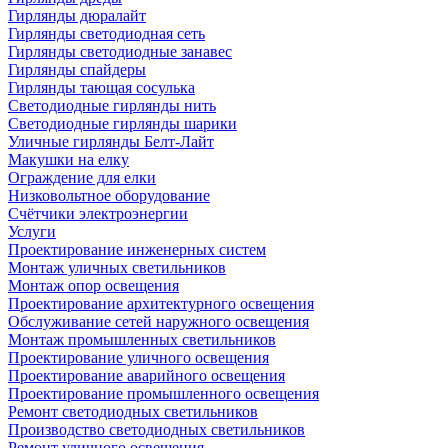
Гирлянды дюралайт
Гирлянды светодиодная сеть
Гирлянды светодиодные занавес
Гирлянды спайдеры
Гирлянды тающая сосулька
Светодиодные гирлянды нить
Светодиодные гирлянды шарики
Уличные гирлянды Белт-Лайт
Макушки на елку
Ограждение для елки
Низковольтное оборудование
Счётчики электроэнергии
Услуги
Проектирование инженерных систем
Монтаж уличных светильников
Монтаж опор освещения
Проектирование архитектурного освещения
Обслуживание сетей наружного освещения
Монтаж промышленных светильников
Проектирование уличного освещения
Проектирование аварийного освещения
Проектирование промышленного освещения
Ремонт светодиодных светильников
Производство светодиодных светильников
Ремонт уличного освещения