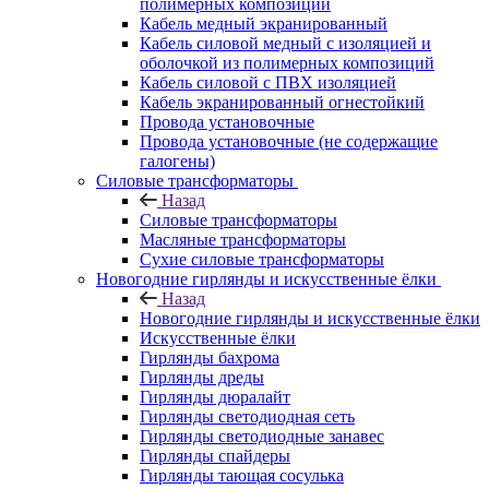
полимерных композиций
Кабель медный экранированный
Кабель силовой медный с изоляцией и
оболочкой из полимерных композиций
Кабель силовой с ПВХ изоляцией
Кабель экранированный огнестойкий
Провода установочные
Провода установочные (не содержащие
галогены)
Силовые трансформаторы
Назад
Силовые трансформаторы
Масляные трансформаторы
Сухие силовые трансформаторы
Новогодние гирлянды и искусственные ёлки
Назад
Новогодние гирлянды и искусственные ёлки
Искусственные ёлки
Гирлянды бахрома
Гирлянды дреды
Гирлянды дюралайт
Гирлянды светодиодная сеть
Гирлянды светодиодные занавес
Гирлянды спайдеры
Гирлянды тающая сосулька