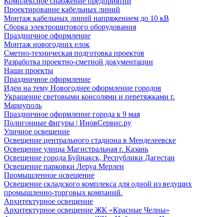
Комплексное снабжение предприятий
Проектирование кабельных линий
Монтаж кабельных линий напряжением до 10 кВ
Сборка электрощитового оборудования
Праздничное оформление
Монтаж новогодних елок
Сметно-техническая подготовка проектов
Разработка проектно-сметной документации
Наши проекты
Праздничное оформление
Идеи на тему Новогоднее оформление городов
Украшение световыми консолями и перетяжками г.
Мариуполь
Праздничное оформление города к 9 мая
Полигонные фигуры | ИновСервис.ру
Уличное освещение
Освещение центрального стадиона в Менделеевске
Освещение улицы Магистральная г. Казань
Освещение города Буйнакск, Республики Дагестан
Освещение парковки Леруа Мерлен
Промышленное освещение
Освещение складского комплекса для одной из ведущих
промышленно-торговых компаний.
Архитектурное освещение
Архитектурное освещение ЖК «Красные Челны»