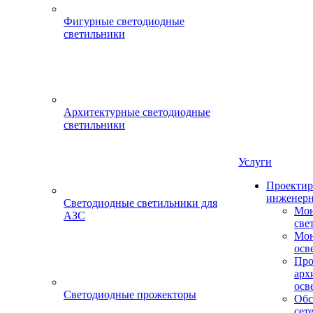
Фигурные светодиодные
светильники
Архитектурные светодиодные
светильники
Услуги
Проектир
инженерн
Светодиодные светильники для
Мон
АЗС
све
Мон
осв
Про
арх
осв
Светодиодные прожекторы
Обс
сет