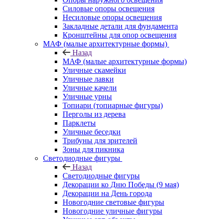
Силовые опоры освещения
Несиловые опоры освещения
Закладные детали для фундамента
Кронштейны для опор освещения
МАФ (малые архитектурные формы)
Назад
МАФ (малые архитектурные формы)
Уличные скамейки
Уличные лавки
Уличные качели
Уличные урны
Топиари (топиарные фигуры)
Перголы из дерева
Парклеты
Уличные беседки
Трибуны для зрителей
Зоны для пикника
Светодиодные фигуры
Назад
Светодиодные фигуры
Декорации ко Дню Победы (9 мая)
Декорации на День города
Новогодние световые фигуры
Новогодние уличные фигуры