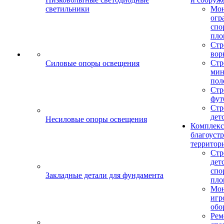
светильники
Мо
огр
спо
пло
Стр
вор
Стр
Силовые опоры освещения
мин
пол
Стр
фут
Стр
дет
Несиловые опоры освещения
Комплекс
благоуст
территор
Стр
дет
спо
Закладные детали для фундамента
пло
Мон
игр
обо
Рем