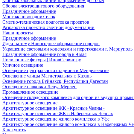
Монтаж кабельных линий напряжением до 10 кВ
Сборка электрощитового оборудования
Праздничное оформление
Монтаж новогодних елок
Сметно-техническая подготовка проектов
Разработка проектно-сметной документации
Наши проекты
Праздничное оформление
Идеи на тему Новогоднее оформление городов
Украшение световыми консолями и перетяжками г. Мариуполь
Праздничное оформление города к 9 мая
Полигонные фигуры | ИновСервис.ру
Уличное освещение
Освещение центрального стадиона в Менделеевске
Освещение улицы Магистральная г. Казань
Освещение города Буйнакск, Республики Дагестан
Освещение парковки Леруа Мерлен
Промышленное освещение
Освещение складского комплекса для одной из ведущих пром
Архитектурное освещение
Архитектурное освещение ЖК «Красные Челны»
Архитектурное освещение ЖК в Набережных Челнах
Архитектурное освещение жилого комплекса в Уфе
Архитектурное освещение жилого комплекса в Набережных Че
Как купить