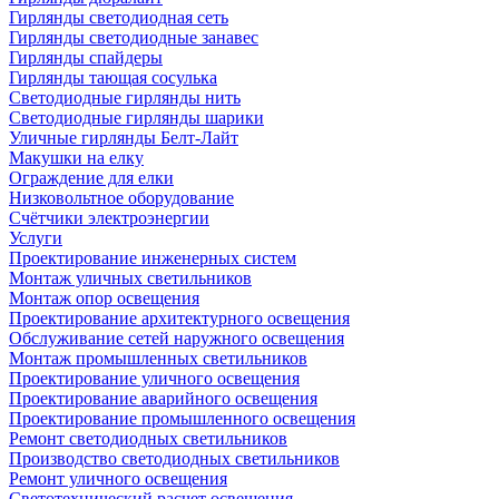
Гирлянды светодиодная сеть
Гирлянды светодиодные занавес
Гирлянды спайдеры
Гирлянды тающая сосулька
Светодиодные гирлянды нить
Светодиодные гирлянды шарики
Уличные гирлянды Белт-Лайт
Макушки на елку
Ограждение для елки
Низковольтное оборудование
Счётчики электроэнергии
Услуги
Проектирование инженерных систем
Монтаж уличных светильников
Монтаж опор освещения
Проектирование архитектурного освещения
Обслуживание сетей наружного освещения
Монтаж промышленных светильников
Проектирование уличного освещения
Проектирование аварийного освещения
Проектирование промышленного освещения
Ремонт светодиодных светильников
Производство светодиодных светильников
Ремонт уличного освещения
Светотехнический расчет освещения