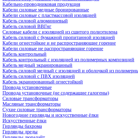
Кабельно-проводниковая продукция
Кабели силовые медные бронированные
Кабели силовые с пластмассовой изоляцией
Кабель силовой алюминиевый
Кабель силовой ВВГнг
Силовые кабели с изоляцией из сшитого полиэтилена
Кабель силовой с бумажной пропитанной изоляцией
Кабели огнестойкие и не распространяющие горение
Кабели силовые не распространяющие горение
Кабель контрольный
Кабель контрольный с изоляцией из полимерных композиций
Кабель медный экранированный
Кабель силовой медный с изоляцией и оболочкой из полимер
Кабель силовой с ПВХ изоляцией
Кабель экранированный огнестойкий
Провода установочные
Провода установочные (не содержащие галогены)
Силовые трансформаторы
Масляные трансформаторы
Сухие силовые трансформаторы
Новогодние гирлянды и искусственные ёлки
Искусственные ёлки
Гирлянды бахрома
Гирлянды дреды
Гирлянды дюралайт