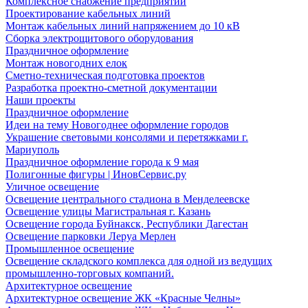
Комплексное снабжение предприятий
Проектирование кабельных линий
Монтаж кабельных линий напряжением до 10 кВ
Сборка электрощитового оборудования
Праздничное оформление
Монтаж новогодних елок
Сметно-техническая подготовка проектов
Разработка проектно-сметной документации
Наши проекты
Праздничное оформление
Идеи на тему Новогоднее оформление городов
Украшение световыми консолями и перетяжками г.
Мариуполь
Праздничное оформление города к 9 мая
Полигонные фигуры | ИновСервис.ру
Уличное освещение
Освещение центрального стадиона в Менделеевске
Освещение улицы Магистральная г. Казань
Освещение города Буйнакск, Республики Дагестан
Освещение парковки Леруа Мерлен
Промышленное освещение
Освещение складского комплекса для одной из ведущих
промышленно-торговых компаний.
Архитектурное освещение
Архитектурное освещение ЖК «Красные Челны»