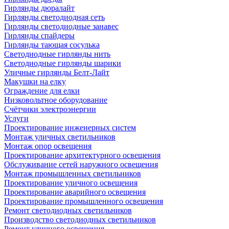
Гирлянды дюралайт
Гирлянды светодиодная сеть
Гирлянды светодиодные занавес
Гирлянды спайдеры
Гирлянды тающая сосулька
Светодиодные гирлянды нить
Светодиодные гирлянды шарики
Уличные гирлянды Белт-Лайт
Макушки на елку
Ограждение для елки
Низковольтное оборудование
Счётчики электроэнергии
Услуги
Проектирование инженерных систем
Монтаж уличных светильников
Монтаж опор освещения
Проектирование архитектурного освещения
Обслуживание сетей наружного освещения
Монтаж промышленных светильников
Проектирование уличного освещения
Проектирование аварийного освещения
Проектирование промышленного освещения
Ремонт светодиодных светильников
Производство светодиодных светильников
Ремонт уличного освещения