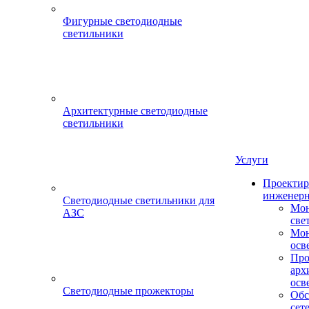
Фигурные светодиодные
светильники
Архитектурные светодиодные
светильники
Услуги
Проектир
инженерн
Светодиодные светильники для
Мон
АЗС
све
Мон
осв
Про
арх
осв
Светодиодные прожекторы
Обс
сет