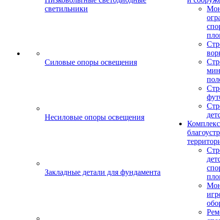
светильники
Мо
огр
спо
пло
Стр
вор
Стр
Силовые опоры освещения
мин
пол
Стр
фут
Стр
дет
Несиловые опоры освещения
Комплекс
благоуст
территор
Стр
дет
спо
Закладные детали для фундамента
пло
Мон
игр
обо
Рем