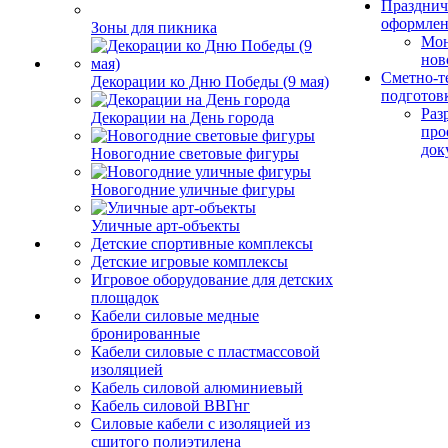
Празднич
оформле
Зоны для пикника
Мо
нов
Сметно-т
Декорации ко Дню Победы (9 мая)
подготов
Раз
Декорации на День города
про
док
Новогодние световые фигуры
Новогодние уличные фигуры
Уличные арт-объекты
Детские спортивные комплексы
Детские игровые комплексы
Игровое оборудование для детских
площадок
Кабели силовые медные
бронированные
Кабели силовые с пластмассовой
изоляцией
Кабель силовой алюминиевый
Кабель силовой ВВГнг
Силовые кабели с изоляцией из
сшитого полиэтилена