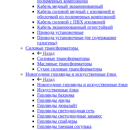
полимерных композиций
Кабель медный экранированный
Кабель силовой медный с изоляцией и
оболочкой из полимерных композиций
Кабель силовой с ПВХ изоляцией
Кабель экранированный огнестойкий
Провода установочные
Провода установочные (не содержащие
галогены)
Силовые трансформаторы
Назад
Силовые трансформаторы
Масляные трансформаторы
Сухие силовые трансформаторы
Новогодние гирлянды и искусственные ёлки
Назад
Новогодние гирлянды и искусственные ёлки
Искусственные ёлки
Гирлянды бахрома
Гирлянды дреды
Гирлянды дюралайт
Гирлянды светодиодная сеть
Гирлянды светодиодные занавес
Гирлянды спайдеры
Гирлянды тающая сосулька