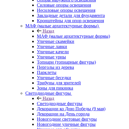
Силовые опоры освещения
Несиловые опоры освещения
Закладные детали для фундамента
Кронштейны для опор освещения
МАФ (малые архитектурные формы)
Назад
МАФ (малые архитектурные формы)
Уличные скамейки
Уличные лавки
Уличные качели
Уличные урны
Топиари (топиарные фигуры)
Перголы из дерева
Парклеты
Уличные беседки
Трибуны для зрителей
Зоны для пикника
Светодиодные фигуры
Назад
Светодиодные фигуры
Декорации ко Дню Победы (9 мая)
Декорации на День города
Новогодние световые фигуры
Новогодние уличные фигуры