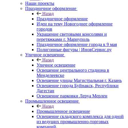
Наши проекты
Праздничное оформление
Назад
Праздничное оформление
Идеи на тему Новогоднее оформление
городов
Украшение световыми консолями и
перетяжками г. Мариуполь
Праздничное оформление города к 9 мая
Полигонные фигуры | ИновСервис.ру
Уличное освещение
Назад
Уличное освещение
Освещение центрального стадиона в
Менделеевске
Освещение улицы Магистральная г. Казань
Освещение города Буйнакск, Республики
Дагестан
Освещение парковки Леруа Мерлен
Промышленное освещение
Назад
Промышленное освещение
Освещение складского комплекса для одной
из ведущих промышленно-торговых
компаний.