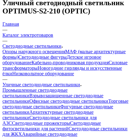
Уличный светодиодный светильник
OPTIMUS-S2-210 (OPTIC)
Главная
—
Каталог электротоваров
—
Светодиодные светильники
Опоры наружного освещения
МАФ (малые архитектурные
формы)
Светодиодные фигуры
Детское игровое
оборудование
Кабельно-проводниковая продукция
Силовые
трансформаторы
Новогодние гирлянды и искусственные
ёлки
Низковольтное оборудование
—
Уличные светодиодные светильники
Промышленные светодиодные
светильники
Взрывозащищенные светодиодные
светильники
Офисные светодиодные светильники
Торговые
светодиодные светильники
Фигурные светодиодные
светильники
Архитектурные светодиодные
светильники
Светодиодные светильники для
АЗС
Светодиодные прожекторы
Светодиодные
фитосветильники для растений
Светодиодные светильники
для ЖКХ
Аварийные светодиодные