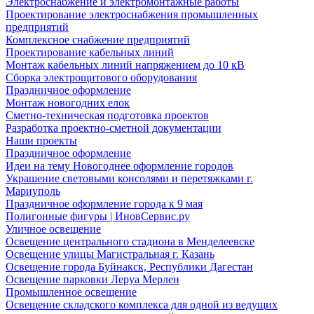
Электроснабжение и электромонтажные работы
Проектирование электроснабжения промышленных
предприятий
Комплексное снабжение предприятий
Проектирование кабельных линий
Монтаж кабельных линий напряжением до 10 кВ
Сборка электрощитового оборудования
Праздничное оформление
Монтаж новогодних елок
Сметно-техническая подготовка проектов
Разработка проектно-сметной документации
Наши проекты
Праздничное оформление
Идеи на тему Новогоднее оформление городов
Украшение световыми консолями и перетяжками г.
Мариуполь
Праздничное оформление города к 9 мая
Полигонные фигуры | ИновСервис.ру
Уличное освещение
Освещение центрального стадиона в Менделеевске
Освещение улицы Магистральная г. Казань
Освещение города Буйнакск, Республики Дагестан
Освещение парковки Леруа Мерлен
Промышленное освещение
Освещение складского комплекса для одной из ведущих