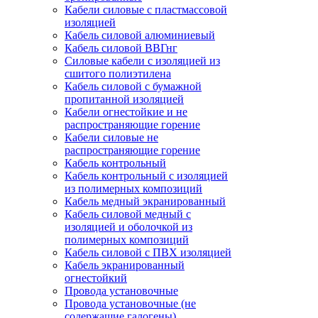
Кабели силовые с пластмассовой
изоляцией
Кабель силовой алюминиевый
Кабель силовой ВВГнг
Силовые кабели с изоляцией из
сшитого полиэтилена
Кабель силовой с бумажной
пропитанной изоляцией
Кабели огнестойкие и не
распространяющие горение
Кабели силовые не
распространяющие горение
Кабель контрольный
Кабель контрольный с изоляцией
из полимерных композиций
Кабель медный экранированный
Кабель силовой медный с
изоляцией и оболочкой из
полимерных композиций
Кабель силовой с ПВХ изоляцией
Кабель экранированный
огнестойкий
Провода установочные
Провода установочные (не
содержащие галогены)