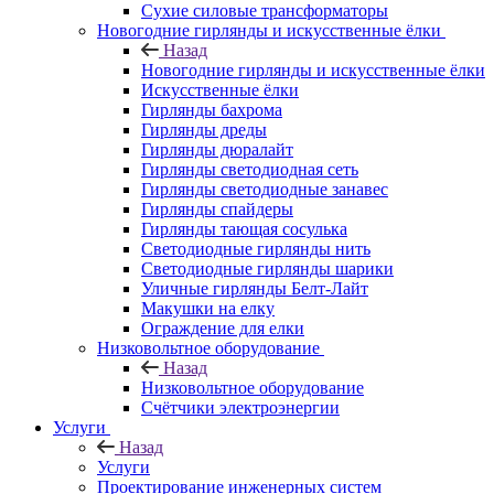
Сухие силовые трансформаторы
Новогодние гирлянды и искусственные ёлки
Назад
Новогодние гирлянды и искусственные ёлки
Искусственные ёлки
Гирлянды бахрома
Гирлянды дреды
Гирлянды дюралайт
Гирлянды светодиодная сеть
Гирлянды светодиодные занавес
Гирлянды спайдеры
Гирлянды тающая сосулька
Светодиодные гирлянды нить
Светодиодные гирлянды шарики
Уличные гирлянды Белт-Лайт
Макушки на елку
Ограждение для елки
Низковольтное оборудование
Назад
Низковольтное оборудование
Счётчики электроэнергии
Услуги
Назад
Услуги
Проектирование инженерных систем