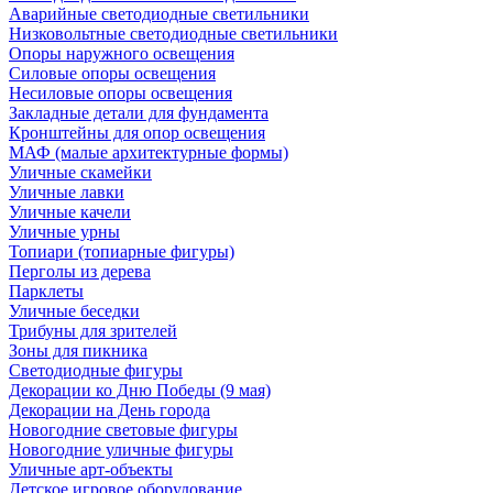
Аварийные светодиодные светильники
Низковольтные светодиодные светильники
Опоры наружного освещения
Силовые опоры освещения
Несиловые опоры освещения
Закладные детали для фундамента
Кронштейны для опор освещения
МАФ (малые архитектурные формы)
Уличные скамейки
Уличные лавки
Уличные качели
Уличные урны
Топиари (топиарные фигуры)
Перголы из дерева
Парклеты
Уличные беседки
Трибуны для зрителей
Зоны для пикника
Светодиодные фигуры
Декорации ко Дню Победы (9 мая)
Декорации на День города
Новогодние световые фигуры
Новогодние уличные фигуры
Уличные арт-объекты
Детское игровое оборудование