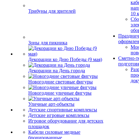
каб
нап
Трибуны для зрителей
10 
Сбо
эле
обо
Празднич
оформле
Зоны для пикника
Мо
нов
Сметно-т
Декорации ко Дню Победы (9 мая)
подготов
Раз
Декорации на День города
про
док
Новогодние световые фигуры
Новогодние уличные фигуры
Уличные арт-объекты
Детские спортивные комплексы
Детские игровые комплексы
Игровое оборудование для детских
площадок
Кабели силовые медные
бронированные