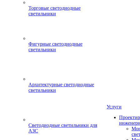
Торговые светодиодные
светильники
Фигурные светодиодные
светильники
Архитектурные светодиодные
светильники
Услуги
Проектир
инженерн
Светодиодные светильники для
Мон
АЗС
све
Мон