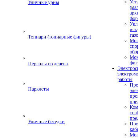
Уст
Уличные урны
(ма
арх
фор
Укл
иск
газ
Топиари (топиарные фигуры)
Мо
спо
обо
Мон
фиг
Перголы из дерева
Электрос
электром
работы
Про
Парклеты
эле
пр
пре
Ком
сна
пре
Уличные беседки
Про
каб
Мо