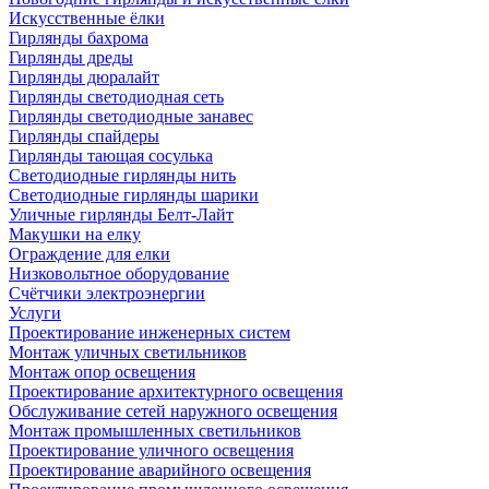
Искусственные ёлки
Гирлянды бахрома
Гирлянды дреды
Гирлянды дюралайт
Гирлянды светодиодная сеть
Гирлянды светодиодные занавес
Гирлянды спайдеры
Гирлянды тающая сосулька
Светодиодные гирлянды нить
Светодиодные гирлянды шарики
Уличные гирлянды Белт-Лайт
Макушки на елку
Ограждение для елки
Низковольтное оборудование
Счётчики электроэнергии
Услуги
Проектирование инженерных систем
Монтаж уличных светильников
Монтаж опор освещения
Проектирование архитектурного освещения
Обслуживание сетей наружного освещения
Монтаж промышленных светильников
Проектирование уличного освещения
Проектирование аварийного освещения