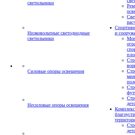
све
светильники
Рем
осв
Све
рас
Спортив
Низковольтные светодиодные
и сооруж
светильники
Мо
огр
спо
пло
Стр
вор
Стр
Силовые опоры освещения
мин
пол
Стр
фут
Стр
дет
Несиловые опоры освещения
Комплекс
благоуст
территор
Стр
дет