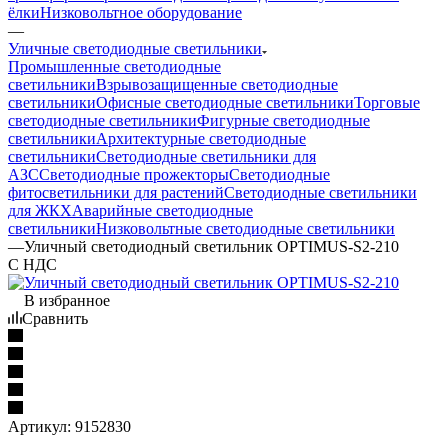
ёлки
Низковольтное оборудование
—
Уличные светодиодные светильники
Промышленные светодиодные
светильники
Взрывозащищенные светодиодные
светильники
Офисные светодиодные светильники
Торговые
светодиодные светильники
Фигурные светодиодные
светильники
Архитектурные светодиодные
светильники
Светодиодные светильники для
АЗС
Светодиодные прожекторы
Светодиодные
фитосветильники для растений
Светодиодные светильники
для ЖКХ
Аварийные светодиодные
светильники
Низковольтные светодиодные светильники
—
Уличный светодиодный светильник OPTIMUS-S2-210
С НДС
В избранное
Сравнить
Артикул:
9152830