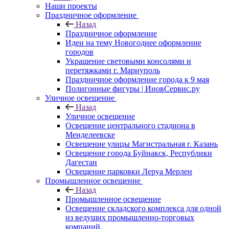
Наши проекты
Праздничное оформление
Назад
Праздничное оформление
Идеи на тему Новогоднее оформление
городов
Украшение световыми консолями и
перетяжками г. Мариуполь
Праздничное оформление города к 9 мая
Полигонные фигуры | ИновСервис.ру
Уличное освещение
Назад
Уличное освещение
Освещение центрального стадиона в
Менделеевске
Освещение улицы Магистральная г. Казань
Освещение города Буйнакск, Республики
Дагестан
Освещение парковки Леруа Мерлен
Промышленное освещение
Назад
Промышленное освещение
Освещение складского комплекса для одной
из ведущих промышленно-торговых
компаний.