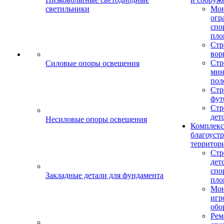
светильники
Мо
огр
спо
пло
Стр
вор
Стр
Силовые опоры освещения
мин
пол
Стр
фут
Стр
дет
Несиловые опоры освещения
Комплекс
благоуст
территор
Стр
дет
спо
Закладные детали для фундамента
пло
Мон
игр
обо
Рем