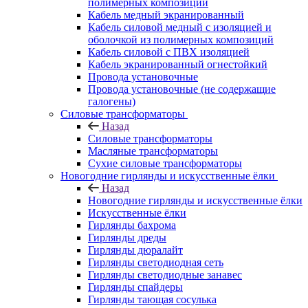
полимерных композиций
Кабель медный экранированный
Кабель силовой медный с изоляцией и
оболочкой из полимерных композиций
Кабель силовой с ПВХ изоляцией
Кабель экранированный огнестойкий
Провода установочные
Провода установочные (не содержащие
галогены)
Силовые трансформаторы
Назад
Силовые трансформаторы
Масляные трансформаторы
Сухие силовые трансформаторы
Новогодние гирлянды и искусственные ёлки
Назад
Новогодние гирлянды и искусственные ёлки
Искусственные ёлки
Гирлянды бахрома
Гирлянды дреды
Гирлянды дюралайт
Гирлянды светодиодная сеть
Гирлянды светодиодные занавес
Гирлянды спайдеры
Гирлянды тающая сосулька