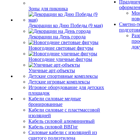
Празднич
оформле
Зоны для пикника
Мо
нов
Сметно-т
Декорации ко Дню Победы (9 мая)
подготов
Раз
Декорации на День города
про
док
Новогодние световые фигуры
Новогодние уличные фигуры
Уличные арт-объекты
Детские спортивные комплексы
Детские игровые комплексы
Игровое оборудование для детских
площадок
Кабели силовые медные
бронированные
Кабели силовые с пластмассовой
изоляцией
Кабель силовой алюминиевый
Кабель силовой ВВГнг
Силовые кабели с изоляцией из
сшитого полиэтилена