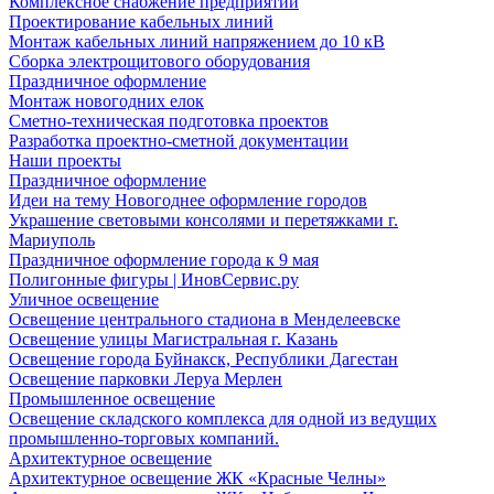
Комплексное снабжение предприятий
Проектирование кабельных линий
Монтаж кабельных линий напряжением до 10 кВ
Сборка электрощитового оборудования
Праздничное оформление
Монтаж новогодних елок
Сметно-техническая подготовка проектов
Разработка проектно-сметной документации
Наши проекты
Праздничное оформление
Идеи на тему Новогоднее оформление городов
Украшение световыми консолями и перетяжками г.
Мариуполь
Праздничное оформление города к 9 мая
Полигонные фигуры | ИновСервис.ру
Уличное освещение
Освещение центрального стадиона в Менделеевске
Освещение улицы Магистральная г. Казань
Освещение города Буйнакск, Республики Дагестан
Освещение парковки Леруа Мерлен
Промышленное освещение
Освещение складского комплекса для одной из ведущих
промышленно-торговых компаний.
Архитектурное освещение
Архитектурное освещение ЖК «Красные Челны»