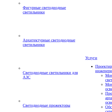
Фигурные светодиодные
светильники
Архитектурные светодиодные
светильники
Услуги
Проектир
инженерн
Светодиодные светильники для
Мон
АЗС
све
Мон
осв
Про
арх
осв
Светодиодные прожекторы
Обс
сет