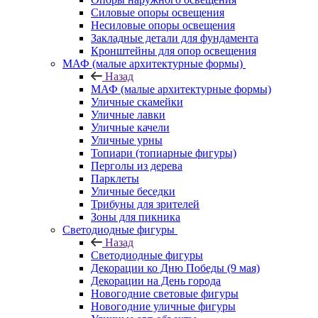
Силовые опоры освещения
Несиловые опоры освещения
Закладные детали для фундамента
Кронштейны для опор освещения
МАФ (малые архитектурные формы)
Назад
МАФ (малые архитектурные формы)
Уличные скамейки
Уличные лавки
Уличные качели
Уличные урны
Топиари (топиарные фигуры)
Перголы из дерева
Парклеты
Уличные беседки
Трибуны для зрителей
Зоны для пикника
Светодиодные фигуры
Назад
Светодиодные фигуры
Декорации ко Дню Победы (9 мая)
Декорации на День города
Новогодние световые фигуры
Новогодние уличные фигуры