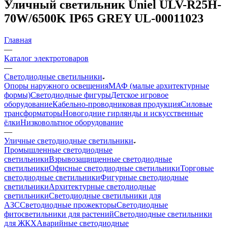
Уличный светильник Uniel ULV-R25H-
70W/6500K IP65 GREY UL-00011023
Главная
—
Каталог электротоваров
—
Светодиодные светильники
Опоры наружного освещения
МАФ (малые архитектурные
формы)
Светодиодные фигуры
Детское игровое
оборудование
Кабельно-проводниковая продукция
Силовые
трансформаторы
Новогодние гирлянды и искусственные
ёлки
Низковольтное оборудование
—
Уличные светодиодные светильники
Промышленные светодиодные
светильники
Взрывозащищенные светодиодные
светильники
Офисные светодиодные светильники
Торговые
светодиодные светильники
Фигурные светодиодные
светильники
Архитектурные светодиодные
светильники
Светодиодные светильники для
АЗС
Светодиодные прожекторы
Светодиодные
фитосветильники для растений
Светодиодные светильники
для ЖКХ
Аварийные светодиодные