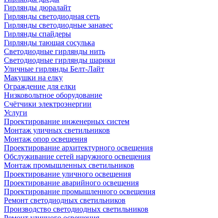
Гирлянды дюралайт
Гирлянды светодиодная сеть
Гирлянды светодиодные занавес
Гирлянды спайдеры
Гирлянды тающая сосулька
Светодиодные гирлянды нить
Светодиодные гирлянды шарики
Уличные гирлянды Белт-Лайт
Макушки на елку
Ограждение для елки
Низковольтное оборудование
Счётчики электроэнергии
Услуги
Проектирование инженерных систем
Монтаж уличных светильников
Монтаж опор освещения
Проектирование архитектурного освещения
Обслуживание сетей наружного освещения
Монтаж промышленных светильников
Проектирование уличного освещения
Проектирование аварийного освещения
Проектирование промышленного освещения
Ремонт светодиодных светильников
Производство светодиодных светильников
Ремонт уличного освещения