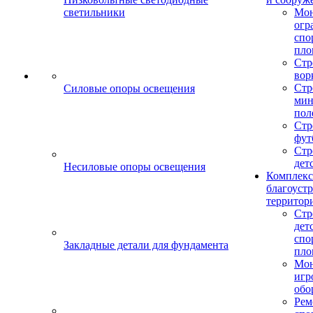
светильники
Мо
огр
спо
пло
Стр
вор
Стр
Силовые опоры освещения
мин
пол
Стр
фут
Стр
дет
Несиловые опоры освещения
Комплекс
благоуст
территор
Стр
дет
спо
Закладные детали для фундамента
пло
Мон
игр
обо
Рем