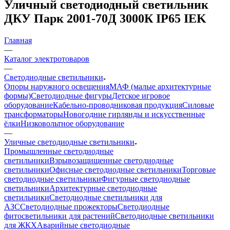
Уличный светодиодный светильник
ДКУ Парк 2001-70Д 3000К IP65 IEK
Главная
—
Каталог электротоваров
—
Светодиодные светильники
Опоры наружного освещения
МАФ (малые архитектурные
формы)
Светодиодные фигуры
Детское игровое
оборудование
Кабельно-проводниковая продукция
Силовые
трансформаторы
Новогодние гирлянды и искусственные
ёлки
Низковольтное оборудование
—
Уличные светодиодные светильники
Промышленные светодиодные
светильники
Взрывозащищенные светодиодные
светильники
Офисные светодиодные светильники
Торговые
светодиодные светильники
Фигурные светодиодные
светильники
Архитектурные светодиодные
светильники
Светодиодные светильники для
АЗС
Светодиодные прожекторы
Светодиодные
фитосветильники для растений
Светодиодные светильники
для ЖКХ
Аварийные светодиодные