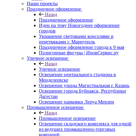
Наши проекты
Праздничное оформление
Назад
Праздничное оформление
Идеи на тему Новогоднее оформление
городов
Украшение световыми консолями и
перетяжками г. Мариуполь
Праздничное оформление города к 9 мая
Полигонные фигуры | ИновСервис.ру
Уличное освещение
Назад
Уличное освещение
Освещение центрального стадиона в
Менделеевске
Освещение улицы Магистральная г. Казань
Освещение города Буйнакск, Республики
Дагестан
Освещение парковки Леруа Мерлен
Промышленное освещение
Назад
Промышленное освещение
Освещение складского комплекса для одной
из ведущих промышленно-торговых
компаний.