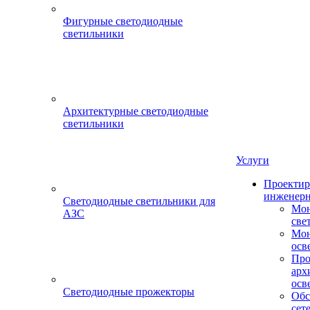
Фигурные светодиодные
светильники
Архитектурные светодиодные
светильники
Услуги
Проектир
инженерн
Светодиодные светильники для
Мон
АЗС
све
Мон
осв
Про
арх
осв
Светодиодные прожекторы
Обс
сет