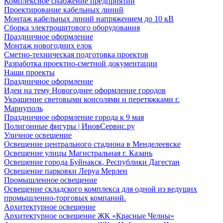
Комплексное снабжение предприятий
Проектирование кабельных линий
Монтаж кабельных линий напряжением до 10 кВ
Сборка электрощитового оборудования
Праздничное оформление
Монтаж новогодних елок
Сметно-техническая подготовка проектов
Разработка проектно-сметной документации
Наши проекты
Праздничное оформление
Идеи на тему Новогоднее оформление городов
Украшение световыми консолями и перетяжками г.
Мариуполь
Праздничное оформление города к 9 мая
Полигонные фигуры | ИновСервис.ру
Уличное освещение
Освещение центрального стадиона в Менделеевске
Освещение улицы Магистральная г. Казань
Освещение города Буйнакск, Республики Дагестан
Освещение парковки Леруа Мерлен
Промышленное освещение
Освещение складского комплекса для одной из ведущих
промышленно-торговых компаний.
Архитектурное освещение
Архитектурное освещение ЖК «Красные Челны»