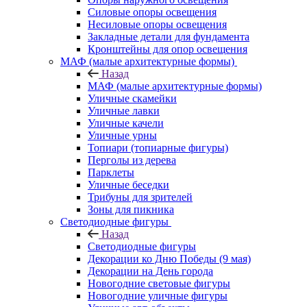
Силовые опоры освещения
Несиловые опоры освещения
Закладные детали для фундамента
Кронштейны для опор освещения
МАФ (малые архитектурные формы)
Назад
МАФ (малые архитектурные формы)
Уличные скамейки
Уличные лавки
Уличные качели
Уличные урны
Топиари (топиарные фигуры)
Перголы из дерева
Парклеты
Уличные беседки
Трибуны для зрителей
Зоны для пикника
Светодиодные фигуры
Назад
Светодиодные фигуры
Декорации ко Дню Победы (9 мая)
Декорации на День города
Новогодние световые фигуры
Новогодние уличные фигуры