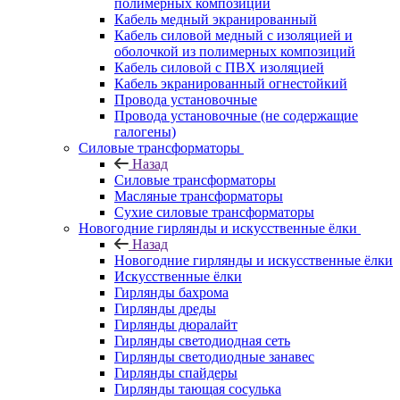
полимерных композиций
Кабель медный экранированный
Кабель силовой медный с изоляцией и
оболочкой из полимерных композиций
Кабель силовой с ПВХ изоляцией
Кабель экранированный огнестойкий
Провода установочные
Провода установочные (не содержащие
галогены)
Силовые трансформаторы
Назад
Силовые трансформаторы
Масляные трансформаторы
Сухие силовые трансформаторы
Новогодние гирлянды и искусственные ёлки
Назад
Новогодние гирлянды и искусственные ёлки
Искусственные ёлки
Гирлянды бахрома
Гирлянды дреды
Гирлянды дюралайт
Гирлянды светодиодная сеть
Гирлянды светодиодные занавес
Гирлянды спайдеры
Гирлянды тающая сосулька