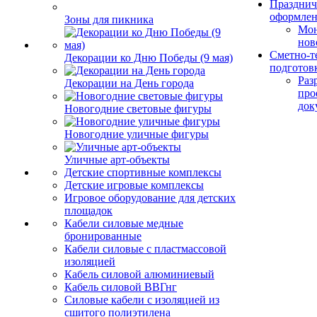
Празднич
оформле
Зоны для пикника
Мо
нов
Сметно-т
Декорации ко Дню Победы (9 мая)
подготов
Раз
Декорации на День города
про
док
Новогодние световые фигуры
Новогодние уличные фигуры
Уличные арт-объекты
Детские спортивные комплексы
Детские игровые комплексы
Игровое оборудование для детских
площадок
Кабели силовые медные
бронированные
Кабели силовые с пластмассовой
изоляцией
Кабель силовой алюминиевый
Кабель силовой ВВГнг
Силовые кабели с изоляцией из
сшитого полиэтилена