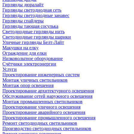
Гирлянды дюралайт
Гирлянды светодиодная сеть
Гирлянды светодиодные занавес
Гирлянды спайдеры
Гирлянды тающая сосулька
Светодиодные гирлянды нить
Светодиодные гирлянды шарики
Уличные гирлянды Белт-Лайт
Макушки на елку
Ограждение для елки
Низковольтное оборудование
Счётчики электроэнергии
Услуги
Проектирование инженерных систем
Монтаж уличных светильников
Монтаж опор освещения
Проектирование архитектурного освещения
Обслуживание сетей наружного освещения
Монтаж промышленных светильников
Проектирование уличного освещения
Проектирование аварийного освещения
Проектирование промышленного освещения
Ремонт светодиодных светильников
Производство светодиодных светильников
Ремонт уличного освещения