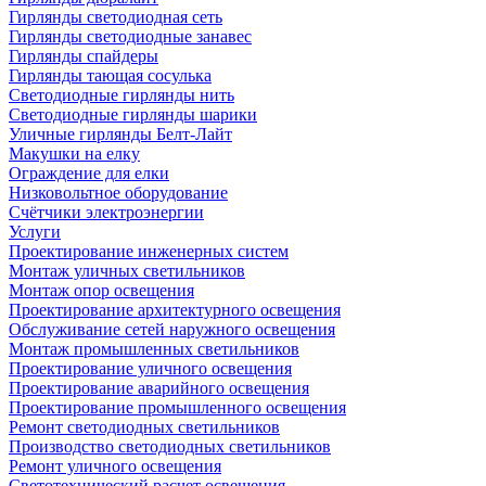
Гирлянды светодиодная сеть
Гирлянды светодиодные занавес
Гирлянды спайдеры
Гирлянды тающая сосулька
Светодиодные гирлянды нить
Светодиодные гирлянды шарики
Уличные гирлянды Белт-Лайт
Макушки на елку
Ограждение для елки
Низковольтное оборудование
Счётчики электроэнергии
Услуги
Проектирование инженерных систем
Монтаж уличных светильников
Монтаж опор освещения
Проектирование архитектурного освещения
Обслуживание сетей наружного освещения
Монтаж промышленных светильников
Проектирование уличного освещения
Проектирование аварийного освещения
Проектирование промышленного освещения
Ремонт светодиодных светильников
Производство светодиодных светильников
Ремонт уличного освещения
Светотехнический расчет освещения