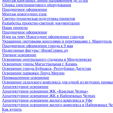
Монтаж кабельных линий напряжением до 10 кВ
Сборка электрощитового оборудования
Праздничное оформление
Монтаж новогодних елок
Сметно-техническая подготовка проектов
Разработка проектно-сметной документации
Наши проекты
Праздничное оформление
Идеи на тему Новогоднее оформление городов
Украшение световыми консолями и перетяжками г. Мариуполь
Праздничное оформление города к 9 мая
Полигонные фигуры | ИновСервис.ру
Уличное освещение
Освещение центрального стадиона в Менделеевске
Освещение улицы Магистральная г. Казань
Освещение города Буйнакск, Республики Дагестан
Освещение парковки Леруа Мерлен
Промышленное освещение
Освещение складского комплекса для одной из ведущих пром
Архитектурное освещение
Архитектурное освещение ЖК «Красные Челны»
Архитектурное освещение ЖК в Набережных Челнах
Архитектурное освещение жилого комплекса в Уфе
Архитектурное освещение жилого комплекса в Набережных Че
Как купить