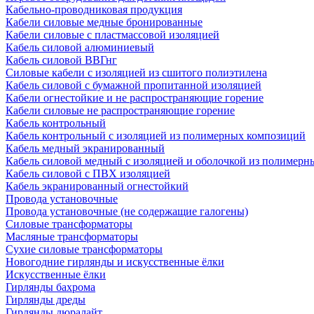
Кабельно-проводниковая продукция
Кабели силовые медные бронированные
Кабели силовые с пластмассовой изоляцией
Кабель силовой алюминиевый
Кабель силовой ВВГнг
Силовые кабели с изоляцией из сшитого полиэтилена
Кабель силовой с бумажной пропитанной изоляцией
Кабели огнестойкие и не распространяющие горение
Кабели силовые не распространяющие горение
Кабель контрольный
Кабель контрольный с изоляцией из полимерных композиций
Кабель медный экранированный
Кабель силовой медный с изоляцией и оболочкой из полимер
Кабель силовой с ПВХ изоляцией
Кабель экранированный огнестойкий
Провода установочные
Провода установочные (не содержащие галогены)
Силовые трансформаторы
Масляные трансформаторы
Сухие силовые трансформаторы
Новогодние гирлянды и искусственные ёлки
Искусственные ёлки
Гирлянды бахрома
Гирлянды дреды
Гирлянды дюралайт