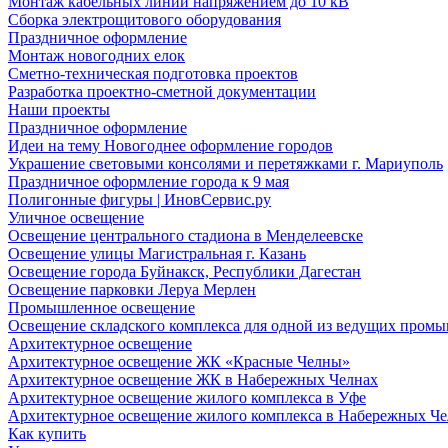
Монтаж кабельных линий напряжением до 10 кВ
Сборка электрощитового оборудования
Праздничное оформление
Монтаж новогодних елок
Сметно-техническая подготовка проектов
Разработка проектно-сметной документации
Наши проекты
Праздничное оформление
Идеи на тему Новогоднее оформление городов
Украшение световыми консолями и перетяжками г. Мариуполь
Праздничное оформление города к 9 мая
Полигонные фигуры | ИновСервис.ру
Уличное освещение
Освещение центрального стадиона в Менделеевске
Освещение улицы Магистральная г. Казань
Освещение города Буйнакск, Республики Дагестан
Освещение парковки Леруа Мерлен
Промышленное освещение
Освещение складского комплекса для одной из ведущих пром
Архитектурное освещение
Архитектурное освещение ЖК «Красные Челны»
Архитектурное освещение ЖК в Набережных Челнах
Архитектурное освещение жилого комплекса в Уфе
Архитектурное освещение жилого комплекса в Набережных Че
Как купить