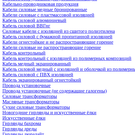
Кабельно-проводниковая продукция
Кабели силовые медные бронированные
Кабели силовые с пластмассовой изоляцией
Кабель силовой алюминиевый
Кабель силовой ВВГнг
Силовые кабели с изоляцией из сшитого полиэтилена
Кабель силовой с бумажной пропитанной изоляцией
Кабели огнестойкие и не распространяющие горение
Кабели силовые не распространяющие горение
Кабель контрольный
Кабель контрольный с изоляцией из полимерных композиций
Кабель медный экранированный
Кабель силовой медный с изоляцией и оболочкой из полимер
Кабель силовой с ПВХ изоляцией
Кабель экранированный огнестойкий
Провода установочные
Провода установочные (не содержащие галогены)
Силовые трансформаторы
Масляные трансформаторы
Сухие силовые трансформаторы
Новогодние гирлянды и искусственные ёлки
Искусственные ёлки
Гирлянды бахрома
Гирлянды дреды
Гирлянды дюралайт