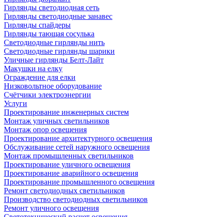
Гирлянды светодиодная сеть
Гирлянды светодиодные занавес
Гирлянды спайдеры
Гирлянды тающая сосулька
Светодиодные гирлянды нить
Светодиодные гирлянды шарики
Уличные гирлянды Белт-Лайт
Макушки на елку
Ограждение для елки
Низковольтное оборудование
Счётчики электроэнергии
Услуги
Проектирование инженерных систем
Монтаж уличных светильников
Монтаж опор освещения
Проектирование архитектурного освещения
Обслуживание сетей наружного освещения
Монтаж промышленных светильников
Проектирование уличного освещения
Проектирование аварийного освещения
Проектирование промышленного освещения
Ремонт светодиодных светильников
Производство светодиодных светильников
Ремонт уличного освещения
Светотехнический расчет освещения