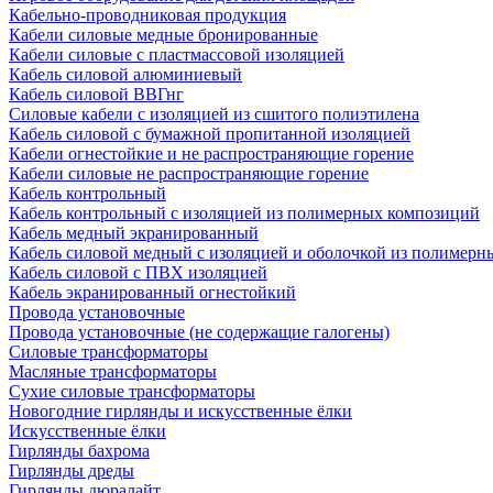
Кабельно-проводниковая продукция
Кабели силовые медные бронированные
Кабели силовые с пластмассовой изоляцией
Кабель силовой алюминиевый
Кабель силовой ВВГнг
Силовые кабели с изоляцией из сшитого полиэтилена
Кабель силовой с бумажной пропитанной изоляцией
Кабели огнестойкие и не распространяющие горение
Кабели силовые не распространяющие горение
Кабель контрольный
Кабель контрольный с изоляцией из полимерных композиций
Кабель медный экранированный
Кабель силовой медный с изоляцией и оболочкой из полимер
Кабель силовой с ПВХ изоляцией
Кабель экранированный огнестойкий
Провода установочные
Провода установочные (не содержащие галогены)
Силовые трансформаторы
Масляные трансформаторы
Сухие силовые трансформаторы
Новогодние гирлянды и искусственные ёлки
Искусственные ёлки
Гирлянды бахрома
Гирлянды дреды
Гирлянды дюралайт