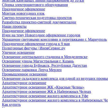
Монтаж кабельных линий напряжением до 10 кВ
Сборка электрощитового оборудования
Праздничное оформление
Монтаж новогодних елок
Сметно-техническая подготовка проектов
Разработка проектно-сметной документации
Наши проекты
Праздничное оформление
Идеи на тему Новогоднее оформление городов
Украшение световыми консолями и перетяжками г. Мариуполь
Праздничное оформление города к 9 мая
Полигонные фигуры | ИновСервис.ру
Уличное освещение
Освещение центрального стадиона в Менделеевске
Освещение улицы Магистральная г. Казань
Освещение города Буйнакск, Республики Дагестан
Освещение парковки Леруа Мерлен
Промышленное освещение
Освещение складского комплекса для одной из ведущих пром
Архитектурное освещение
Архитектурное освещение ЖК «Красные Челны»
Архитектурное освещение ЖК в Набережных Челнах
Архитектурное освещение жилого комплекса в Уфе
Архитектурное освещение жилого комплекса в Набережных Че
Как купить