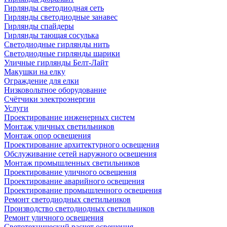
Гирлянды светодиодная сеть
Гирлянды светодиодные занавес
Гирлянды спайдеры
Гирлянды тающая сосулька
Светодиодные гирлянды нить
Светодиодные гирлянды шарики
Уличные гирлянды Белт-Лайт
Макушки на елку
Ограждение для елки
Низковольтное оборудование
Счётчики электроэнергии
Услуги
Проектирование инженерных систем
Монтаж уличных светильников
Монтаж опор освещения
Проектирование архитектурного освещения
Обслуживание сетей наружного освещения
Монтаж промышленных светильников
Проектирование уличного освещения
Проектирование аварийного освещения
Проектирование промышленного освещения
Ремонт светодиодных светильников
Производство светодиодных светильников
Ремонт уличного освещения
Светотехнический расчет освещения