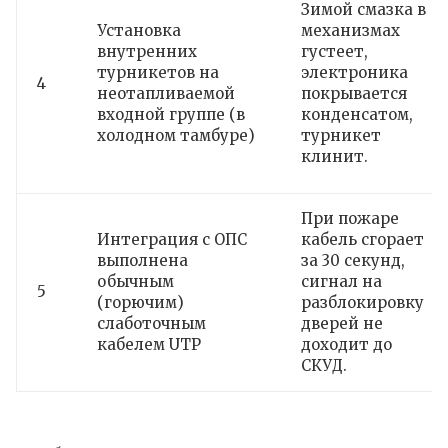
Зимой смазка в
Установка
механизмах
внутренних
густеет,
турникетов на
электроника
4
неотапливаемой
покрывается
входной группе (в
конденсатом,
холодном тамбуре)
турникет
клинит.
При пожаре
Интеграция с ОПС
кабель сгорает
выполнена
за 30 секунд,
обычным
сигнал на
5
(горючим)
разблокировку
слаботочным
дверей не
кабелем UTP
доходит до
СКУД.