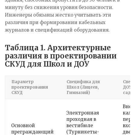
минуту без снижения уровня безопасности.
Инженеры обязаны жестко учитывать эти
различия при формировании кабельных
журналов и спецификаций оборудования.
Таблица 1. Архитектурные
различия в проектировании
СКУД для Школ и ДОУ
Параметр
Специфика для
Спец
проектирования
Школ (Лицеев,
ДОУ 
СКУД
Гимназий)
садов
Вне
Электронная
кали
проходная в
пери
Основной
вестибюле
вход
преграждающий
(Турникеты-
двер