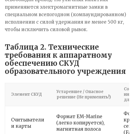
применяются электромагнитные замки в
специальном всепогодном (компаундированном)
исполнении с силой удержания не менее 500 кг,
чтобы исключить силовой рывок.
Таблица 2. Технические
требования к аппаратному
обеспечению СКУД
образовательного учреждения
Сов
Устаревшее / Опасное
Элемент СКУД
инж
решение (Не применять!)
для 
Фор
Формат EM-Marine
Считыватели
кри
(легко копируется),
и карты
сек
магнитная полоса
(Fac