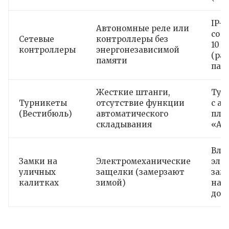
IP-
Автономные реле или
соб
Сетевые
контроллеры без
10 0
контроллеры
энергонезависимой
(ра
памяти
пад
Жесткие штанги,
Тум
Турникеты
отсутствие функции
с а
(Вестибюль)
автоматического
пла
складывания
«Ан
Вла
Замки на
Электромеханические
эле
уличных
защелки (замерзают
замк
калитках
зимой)
над
дов