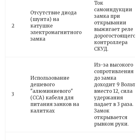
Ток
самоиндукции
Отсутствие диода
замка при
(шунта) на
открывании
2
катушке
выжигает реле
электромагнитного
дорогостоящего
замка
контроллера
СКУД.
Из-за высокого
сопротивления
Использование
до замка
дешевого
доходит 9 Вольт
"алюминиевого"
вместо 12, сила
3
(CCA) кабеля для
удержания
питания замков на
падает в 3 раза.
калитках
Замок
открывается
рывком руки.