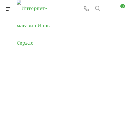
0
СКУД в школах и ДОУ
по ПП РФ 1006
Правильно спроектированная и
смонтированная СКУД — это не просто
формальность для проверки, а реальный
инструмент защиты детей. Компания «Инов
Сервис» помогает избежать типичных
ошибок и гарантирует соответствие систем
требованиям ПП РФ № 1006.