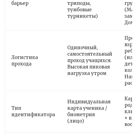
барьер
триподы,
груп
тумбовые
(Ма
турникеты)
замк
Дом
Прох
взро
Одиночный,
ребе
самостоятельный
Логистика
(или
проход учащихся.
прохода
детс
Высокая пиковая
коля
нагрузка утром
Нагр
расп
Карт
Индивидуальная
роди
Тип
карта ученика /
ключ
идентификатора
биометрия
+ ви
(лицо)
восп