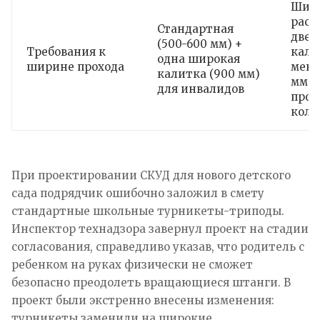
Шир
рас
Стандартная
двер
(500-600 мм) +
Требования к
кали
одна широкая
ширине прохода
мене
калитка (900 мм)
мм) 
для инвалидов
прое
коля
При проектировании СКУД для нового детского
сада подрядчик ошибочно заложил в смету
стандартные школьные турникеты-триподы.
Инспектор технадзора завернул проект на стадии
согласования, справедливо указав, что родитель с
ребенком на руках физически не сможет
безопасно преодолеть вращающиеся штанги. В
проект были экстренно внесены изменения:
турникеты заменили на широкие