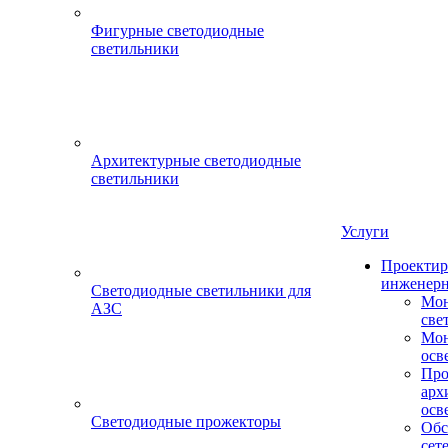
Фигурные светодиодные
светильники
Архитектурные светодиодные
светильники
Услуги
Проектир
инженерн
Светодиодные светильники для
Мон
АЗС
све
Мон
осв
Про
арх
осв
Светодиодные прожекторы
Обс
сет