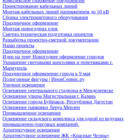
Комплексное снабжение предприятий
Проектирование кабельных линий
Монтаж кабельных линий напряжением до 10 кВ
Сборка электрощитового оборудования
Праздничное оформление
Монтаж новогодних елок
Сметно-техническая подготовка проектов
Разработка проектно-сметной документации
Наши проекты
Праздничное оформление
Идеи на тему Новогоднее оформление городов
Украшение световыми консолями и перетяжками г.
Мариуполь
Праздничное оформление города к 9 мая
Полигонные фигуры | ИновСервис.ру
Уличное освещение
Освещение центрального стадиона в Менделеевске
Освещение улицы Магистральная г. Казань
Освещение города Буйнакск, Республики Дагестан
Освещение парковки Леруа Мерлен
Промышленное освещение
Освещение складского комплекса для одной из ведущих
промышленно-торговых компаний.
Архитектурное освещение
Архитектурное освещение ЖК «Красные Челны»