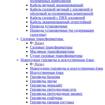
полимерных композиций
Кабель медный экранированный
Кабель силовой медный с изоляцией и
оболочкой из полимерных композиций
Кабель силовой с ПВХ изоляцией
Кабель экранированный огнестойкий
Провода установочные
Провода установочные (не содержащие
галогены)
Силовые трансформаторы
Назад
Силовые трансформаторы
Масляные трансформаторы
Сухие силовые трансформаторы
Новогодние гирлянды и искусственные ёлки
Назад
Новогодние гирлянды и искусственные ёлки
Искусственные ёлки
Гирлянды бахрома
Гирлянды дреды
Гирлянды дюралайт
Гирлянды светодиодная сеть
Гирлянды светодиодные занавес
Гирлянды спайдеры
Гирлянды тающая сосулька