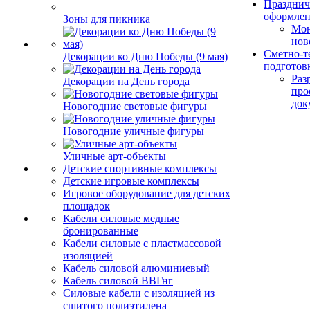
Празднич
оформле
Зоны для пикника
Мо
нов
Сметно-т
Декорации ко Дню Победы (9 мая)
подготов
Раз
Декорации на День города
про
док
Новогодние световые фигуры
Новогодние уличные фигуры
Уличные арт-объекты
Детские спортивные комплексы
Детские игровые комплексы
Игровое оборудование для детских
площадок
Кабели силовые медные
бронированные
Кабели силовые с пластмассовой
изоляцией
Кабель силовой алюминиевый
Кабель силовой ВВГнг
Силовые кабели с изоляцией из
сшитого полиэтилена