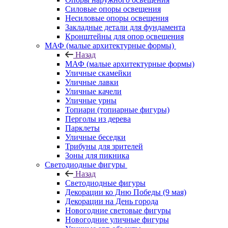
Силовые опоры освещения
Несиловые опоры освещения
Закладные детали для фундамента
Кронштейны для опор освещения
МАФ (малые архитектурные формы)
Назад
МАФ (малые архитектурные формы)
Уличные скамейки
Уличные лавки
Уличные качели
Уличные урны
Топиари (топиарные фигуры)
Перголы из дерева
Парклеты
Уличные беседки
Трибуны для зрителей
Зоны для пикника
Светодиодные фигуры
Назад
Светодиодные фигуры
Декорации ко Дню Победы (9 мая)
Декорации на День города
Новогодние световые фигуры
Новогодние уличные фигуры