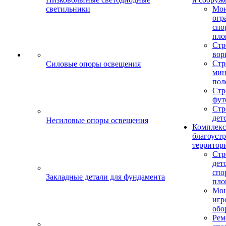
светильники
Мо
огр
спо
пло
Стр
вор
Стр
Силовые опоры освещения
мин
пол
Стр
фут
Стр
дет
Несиловые опоры освещения
Комплекс
благоуст
территор
Стр
дет
спо
Закладные детали для фундамента
пло
Мон
игр
обо
Рем