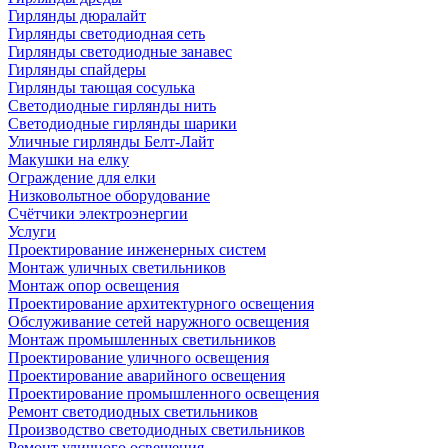
Гирлянды дюралайт
Гирлянды светодиодная сеть
Гирлянды светодиодные занавес
Гирлянды спайдеры
Гирлянды тающая сосулька
Светодиодные гирлянды нить
Светодиодные гирлянды шарики
Уличные гирлянды Белт-Лайт
Макушки на елку
Ограждение для елки
Низковольтное оборудование
Счётчики электроэнергии
Услуги
Проектирование инженерных систем
Монтаж уличных светильников
Монтаж опор освещения
Проектирование архитектурного освещения
Обслуживание сетей наружного освещения
Монтаж промышленных светильников
Проектирование уличного освещения
Проектирование аварийного освещения
Проектирование промышленного освещения
Ремонт светодиодных светильников
Производство светодиодных светильников
Ремонт уличного освещения