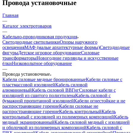
Провода установочные
Главная
—
Каталог электротоваров
—
Кабельно-проводниковая продукция
Светодиодные светильники
Опоры наружного
освещения
МАФ (малые архитектурные формы)
Светодиодные
фигуры
Детское игровое оборудование
Силовые
трансформаторы
Новогодние гирлянды и искусственные
ёлки
Низковольтное оборудование
—
Провода установочные
Кабели силовые медные бронированные
Кабели силовые с
пластмассовой изоляцией
Кабель силовой
алюминиевый
Кабель силовой ВВГнг
Силовые кабели с
изоляцией из сшитого полиэтилена
Кабель силовой с
бумажной пропитанной изоляцией
Кабели огнестойкие и не
распространяющие горение
Кабели силовые не
распространяющие горение
Кабель контрольный
Кабель
контрольный с изоляцией из полимерных композиций
Кабель
медный экранированный
Кабель силовой медный с изоляцией
и оболочкой из полимерных композиций
Кабель силовой с
ПВХ изоляцией
Кабель экранированный огнестойкий
Провода