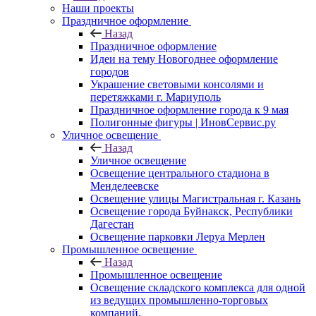
Наши проекты
Праздничное оформление
Назад
Праздничное оформление
Идеи на тему Новогоднее оформление
городов
Украшение световыми консолями и
перетяжками г. Мариуполь
Праздничное оформление города к 9 мая
Полигонные фигуры | ИновСервис.ру
Уличное освещение
Назад
Уличное освещение
Освещение центрального стадиона в
Менделеевске
Освещение улицы Магистральная г. Казань
Освещение города Буйнакск, Республики
Дагестан
Освещение парковки Леруа Мерлен
Промышленное освещение
Назад
Промышленное освещение
Освещение складского комплекса для одной
из ведущих промышленно-торговых
компаний.