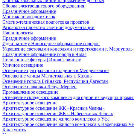
Монтаж кабельных линий напряжением до 10 кВ
Сборка электрощитового оборудования
Праздничное оформление
Монтаж новогодних елок
Сметно-техническая подготовка проектов
Разработка проектно-сметной документации
Наши проекты
Праздничное оформление
Идеи на тему Новогоднее оформление городов
Украшение световыми консолями и перетяжками г. Мариуполь
Праздничное оформление города к 9 мая
Полигонные фигуры | ИновСервис.ру
Уличное освещение
Освещение центрального стадиона в Менделеевске
Освещение улицы Магистральная г. Казань
Освещение города Буйнакск, Республики Дагестан
Освещение парковки Леруа Мерлен
Промышленное освещение
Освещение складского комплекса для одной из ведущих пром
Архитектурное освещение
Архитектурное освещение ЖК «Красные Челны»
Архитектурное освещение ЖК в Набережных Челнах
Архитектурное освещение жилого комплекса в Уфе
Архитектурное освещение жилого комплекса в Набережных Че
Как купить