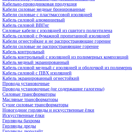
Кабельно-проводниковая продукция
Кабели силовые медные бронированные
Кабели силовые с пластмассовой изоляцией
Кабель силовой алюминиевый
Кабель силовой ВВГнг
Силовые кабели с изоляцией из сшитого полиэтилена
Кабель силовой с бумажной пропитанной изоляцией
Кабели огнестойкие и не распространяющие горение
Кабели силовые не распространяющие горение
Кабель контрольный
Кабель контрольный с изоляцией из полимерных композиций
Кабель медный экранированный
Кабель силовой медный с изоляцией и оболочкой из полимер
Кабель силовой с ПВХ изоляцией
Кабель экранированный огнестойкий
Провода установочные
Провода установочные (не содержащие галогены)
Силовые трансформаторы
Масляные трансформаторы
Сухие силовые трансформаторы
Новогодние гирлянды и искусственные ёлки
Искусственные ёлки
Гирлянды бахрома
Гирлянды дреды
Гирлянды дюралайт