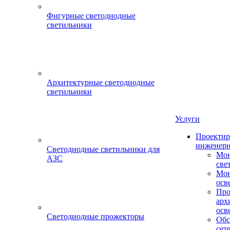
Фигурные светодиодные
светильники
Архитектурные светодиодные
светильники
Услуги
Проектир
инженерн
Светодиодные светильники для
Мон
АЗС
све
Мон
осв
Про
арх
осв
Светодиодные прожекторы
Обс
сет