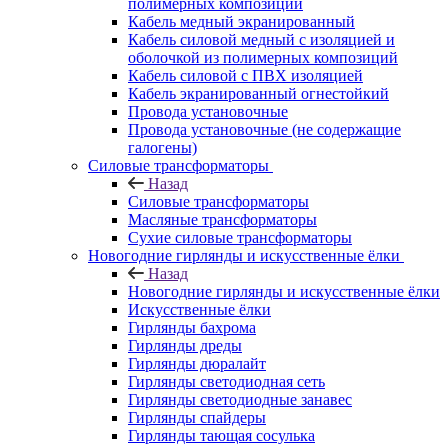
полимерных композиций
Кабель медный экранированный
Кабель силовой медный с изоляцией и
оболочкой из полимерных композиций
Кабель силовой с ПВХ изоляцией
Кабель экранированный огнестойкий
Провода установочные
Провода установочные (не содержащие
галогены)
Силовые трансформаторы
Назад
Силовые трансформаторы
Масляные трансформаторы
Сухие силовые трансформаторы
Новогодние гирлянды и искусственные ёлки
Назад
Новогодние гирлянды и искусственные ёлки
Искусственные ёлки
Гирлянды бахрома
Гирлянды дреды
Гирлянды дюралайт
Гирлянды светодиодная сеть
Гирлянды светодиодные занавес
Гирлянды спайдеры
Гирлянды тающая сосулька