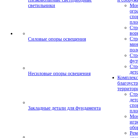
светильники
Мо
огр
спо
пло
Стр
вор
Стр
Силовые опоры освещения
мин
пол
Стр
фут
Стр
дет
Несиловые опоры освещения
Комплекс
благоуст
территор
Стр
дет
спо
Закладные детали для фундамента
пло
Мон
игр
обо
Рем