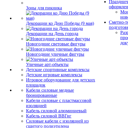
Празднич
оформле
Зоны для пикника
Мо
нов
Сметно-т
Декорации ко Дню Победы (9 мая)
подготов
Раз
Декорации на День города
про
док
Новогодние световые фигуры
Новогодние уличные фигуры
Уличные арт-объекты
Детские спортивные комплексы
Детские игровые комплексы
Игровое оборудование для детских
площадок
Кабели силовые медные
бронированные
Кабели силовые с пластмассовой
изоляцией
Кабель силовой алюминиевый
Кабель силовой ВВГнг
Силовые кабели с изоляцией из
сшитого полиэтилена