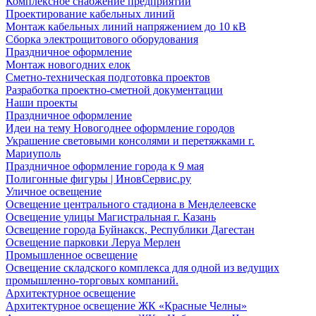
Комплексное снабжение предприятий
Проектирование кабельных линий
Монтаж кабельных линий напряжением до 10 кВ
Сборка электрощитового оборудования
Праздничное оформление
Монтаж новогодних елок
Сметно-техническая подготовка проектов
Разработка проектно-сметной документации
Наши проекты
Праздничное оформление
Идеи на тему Новогоднее оформление городов
Украшение световыми консолями и перетяжками г.
Мариуполь
Праздничное оформление города к 9 мая
Полигонные фигуры | ИновСервис.ру
Уличное освещение
Освещение центрального стадиона в Менделеевске
Освещение улицы Магистральная г. Казань
Освещение города Буйнакск, Республики Дагестан
Освещение парковки Леруа Мерлен
Промышленное освещение
Освещение складского комплекса для одной из ведущих
промышленно-торговых компаний.
Архитектурное освещение
Архитектурное освещение ЖК «Красные Челны»