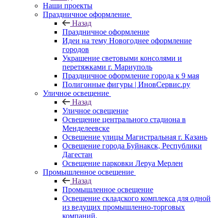
Наши проекты
Праздничное оформление
Назад
Праздничное оформление
Идеи на тему Новогоднее оформление
городов
Украшение световыми консолями и
перетяжками г. Мариуполь
Праздничное оформление города к 9 мая
Полигонные фигуры | ИновСервис.ру
Уличное освещение
Назад
Уличное освещение
Освещение центрального стадиона в
Менделеевске
Освещение улицы Магистральная г. Казань
Освещение города Буйнакск, Республики
Дагестан
Освещение парковки Леруа Мерлен
Промышленное освещение
Назад
Промышленное освещение
Освещение складского комплекса для одной
из ведущих промышленно-торговых
компаний.