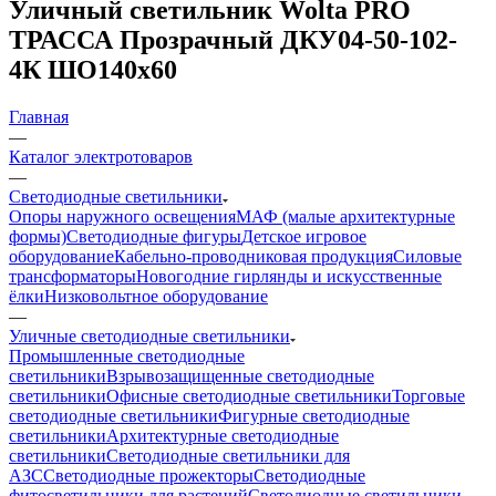
Уличный светильник Wolta PRO
ТРАССА Прозрачный ДКУ04-50-102-
4К ШО140x60
Главная
—
Каталог электротоваров
—
Светодиодные светильники
Опоры наружного освещения
МАФ (малые архитектурные
формы)
Светодиодные фигуры
Детское игровое
оборудование
Кабельно-проводниковая продукция
Силовые
трансформаторы
Новогодние гирлянды и искусственные
ёлки
Низковольтное оборудование
—
Уличные светодиодные светильники
Промышленные светодиодные
светильники
Взрывозащищенные светодиодные
светильники
Офисные светодиодные светильники
Торговые
светодиодные светильники
Фигурные светодиодные
светильники
Архитектурные светодиодные
светильники
Светодиодные светильники для
АЗС
Светодиодные прожекторы
Светодиодные
фитосветильники для растений
Светодиодные светильники