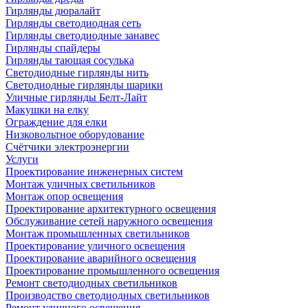
Гирлянды дюралайт
Гирлянды светодиодная сеть
Гирлянды светодиодные занавес
Гирлянды спайдеры
Гирлянды тающая сосулька
Светодиодные гирлянды нить
Светодиодные гирлянды шарики
Уличные гирлянды Белт-Лайт
Макушки на елку
Ограждение для елки
Низковольтное оборудование
Счётчики электроэнергии
Услуги
Проектирование инженерных систем
Монтаж уличных светильников
Монтаж опор освещения
Проектирование архитектурного освещения
Обслуживание сетей наружного освещения
Монтаж промышленных светильников
Проектирование уличного освещения
Проектирование аварийного освещения
Проектирование промышленного освещения
Ремонт светодиодных светильников
Производство светодиодных светильников
Ремонт уличного освещения