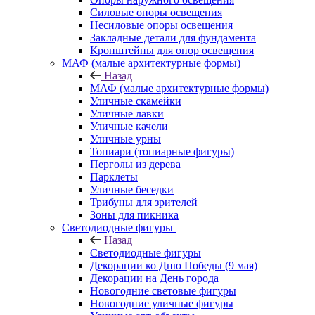
Силовые опоры освещения
Несиловые опоры освещения
Закладные детали для фундамента
Кронштейны для опор освещения
МАФ (малые архитектурные формы)
Назад
МАФ (малые архитектурные формы)
Уличные скамейки
Уличные лавки
Уличные качели
Уличные урны
Топиари (топиарные фигуры)
Перголы из дерева
Парклеты
Уличные беседки
Трибуны для зрителей
Зоны для пикника
Светодиодные фигуры
Назад
Светодиодные фигуры
Декорации ко Дню Победы (9 мая)
Декорации на День города
Новогодние световые фигуры
Новогодние уличные фигуры