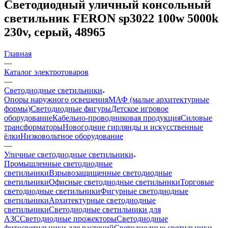
Светодиодный уличный консольный
светильник FERON sp3022 100w 5000k
230v, серый, 48965
Главная
—
Каталог электротоваров
—
Светодиодные светильники
Опоры наружного освещения
МАФ (малые архитектурные
формы)
Светодиодные фигуры
Детское игровое
оборудование
Кабельно-проводниковая продукция
Силовые
трансформаторы
Новогодние гирлянды и искусственные
ёлки
Низковольтное оборудование
—
Уличные светодиодные светильники
Промышленные светодиодные
светильники
Взрывозащищенные светодиодные
светильники
Офисные светодиодные светильники
Торговые
светодиодные светильники
Фигурные светодиодные
светильники
Архитектурные светодиодные
светильники
Светодиодные светильники для
АЗС
Светодиодные прожекторы
Светодиодные
фитосветильники для растений
Светодиодные светильники