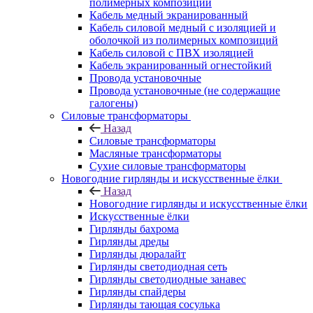
полимерных композиций
Кабель медный экранированный
Кабель силовой медный с изоляцией и
оболочкой из полимерных композиций
Кабель силовой с ПВХ изоляцией
Кабель экранированный огнестойкий
Провода установочные
Провода установочные (не содержащие
галогены)
Силовые трансформаторы
Назад
Силовые трансформаторы
Масляные трансформаторы
Сухие силовые трансформаторы
Новогодние гирлянды и искусственные ёлки
Назад
Новогодние гирлянды и искусственные ёлки
Искусственные ёлки
Гирлянды бахрома
Гирлянды дреды
Гирлянды дюралайт
Гирлянды светодиодная сеть
Гирлянды светодиодные занавес
Гирлянды спайдеры
Гирлянды тающая сосулька