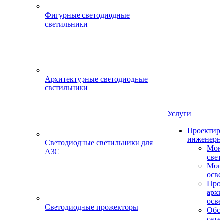
Фигурные светодиодные
светильники
Архитектурные светодиодные
светильники
Услуги
Проектир
инженерн
Светодиодные светильники для
Мон
АЗС
све
Мон
осв
Про
арх
осв
Светодиодные прожекторы
Обс
сет