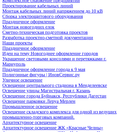
Комплексное снабжение предприятий
Проектирование кабельных линий
Монтаж кабельных линий напряжением до 10 кВ
Сборка электрощитового оборудования
Праздничное оформление
Монтаж новогодних елок
Сметно-техническая подготовка проектов
Разработка проектно-сметной документации
Наши проекты
Праздничное оформление
Идеи на тему Новогоднее оформление городов
Украшение световыми консолями и перетяжками г.
Мариуполь
Праздничное оформление города к 9 мая
Полигонные фигуры | ИновСервис.ру
Уличное освещение
Освещение центрального стадиона в Менделеевске
Освещение улицы Магистральная г. Казань
Освещение города Буйнакск, Республики Дагестан
Освещение парковки Леруа Мерлен
Промышленное освещение
Освещение складского комплекса для одной из ведущих
промышленно-торговых компаний.
Архитектурное освещение
Архитектурное освещение ЖК «Красные Челны»