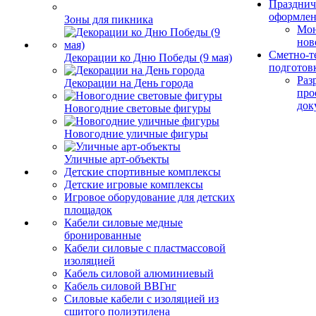
Празднич
оформле
Зоны для пикника
Мо
нов
Сметно-т
Декорации ко Дню Победы (9 мая)
подготов
Раз
Декорации на День города
про
док
Новогодние световые фигуры
Новогодние уличные фигуры
Уличные арт-объекты
Детские спортивные комплексы
Детские игровые комплексы
Игровое оборудование для детских
площадок
Кабели силовые медные
бронированные
Кабели силовые с пластмассовой
изоляцией
Кабель силовой алюминиевый
Кабель силовой ВВГнг
Силовые кабели с изоляцией из
сшитого полиэтилена