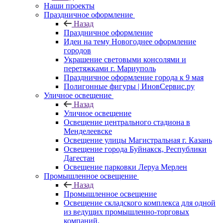
Наши проекты
Праздничное оформление
Назад
Праздничное оформление
Идеи на тему Новогоднее оформление
городов
Украшение световыми консолями и
перетяжками г. Мариуполь
Праздничное оформление города к 9 мая
Полигонные фигуры | ИновСервис.ру
Уличное освещение
Назад
Уличное освещение
Освещение центрального стадиона в
Менделеевске
Освещение улицы Магистральная г. Казань
Освещение города Буйнакск, Республики
Дагестан
Освещение парковки Леруа Мерлен
Промышленное освещение
Назад
Промышленное освещение
Освещение складского комплекса для одной
из ведущих промышленно-торговых
компаний.