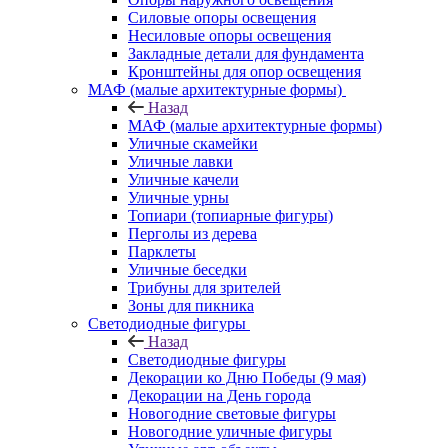
Силовые опоры освещения
Несиловые опоры освещения
Закладные детали для фундамента
Кронштейны для опор освещения
МАФ (малые архитектурные формы)
Назад
МАФ (малые архитектурные формы)
Уличные скамейки
Уличные лавки
Уличные качели
Уличные урны
Топиари (топиарные фигуры)
Перголы из дерева
Парклеты
Уличные беседки
Трибуны для зрителей
Зоны для пикника
Светодиодные фигуры
Назад
Светодиодные фигуры
Декорации ко Дню Победы (9 мая)
Декорации на День города
Новогодние световые фигуры
Новогодние уличные фигуры