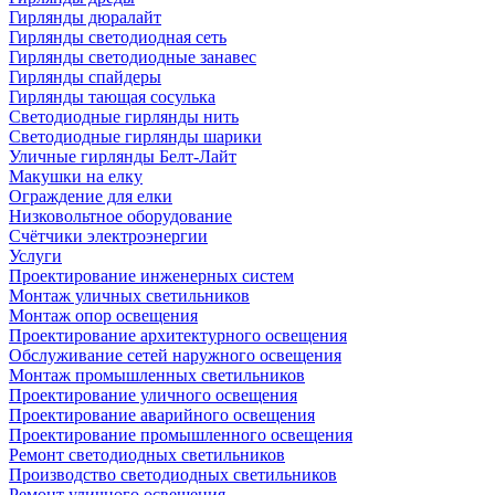
Гирлянды дюралайт
Гирлянды светодиодная сеть
Гирлянды светодиодные занавес
Гирлянды спайдеры
Гирлянды тающая сосулька
Светодиодные гирлянды нить
Светодиодные гирлянды шарики
Уличные гирлянды Белт-Лайт
Макушки на елку
Ограждение для елки
Низковольтное оборудование
Счётчики электроэнергии
Услуги
Проектирование инженерных систем
Монтаж уличных светильников
Монтаж опор освещения
Проектирование архитектурного освещения
Обслуживание сетей наружного освещения
Монтаж промышленных светильников
Проектирование уличного освещения
Проектирование аварийного освещения
Проектирование промышленного освещения
Ремонт светодиодных светильников
Производство светодиодных светильников
Ремонт уличного освещения