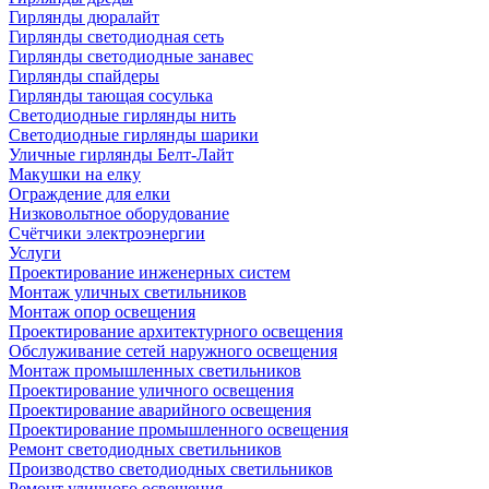
Гирлянды дюралайт
Гирлянды светодиодная сеть
Гирлянды светодиодные занавес
Гирлянды спайдеры
Гирлянды тающая сосулька
Светодиодные гирлянды нить
Светодиодные гирлянды шарики
Уличные гирлянды Белт-Лайт
Макушки на елку
Ограждение для елки
Низковольтное оборудование
Счётчики электроэнергии
Услуги
Проектирование инженерных систем
Монтаж уличных светильников
Монтаж опор освещения
Проектирование архитектурного освещения
Обслуживание сетей наружного освещения
Монтаж промышленных светильников
Проектирование уличного освещения
Проектирование аварийного освещения
Проектирование промышленного освещения
Ремонт светодиодных светильников
Производство светодиодных светильников
Ремонт уличного освещения