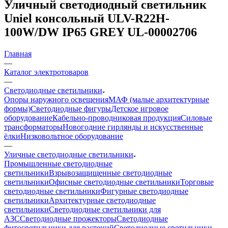
Уличный светодиодный светильник
Uniel консольный ULV-R22H-
100W/DW IP65 GREY UL-00002706
Главная
—
Каталог электротоваров
—
Светодиодные светильники
Опоры наружного освещения
МАФ (малые архитектурные
формы)
Светодиодные фигуры
Детское игровое
оборудование
Кабельно-проводниковая продукция
Силовые
трансформаторы
Новогодние гирлянды и искусственные
ёлки
Низковольтное оборудование
—
Уличные светодиодные светильники
Промышленные светодиодные
светильники
Взрывозащищенные светодиодные
светильники
Офисные светодиодные светильники
Торговые
светодиодные светильники
Фигурные светодиодные
светильники
Архитектурные светодиодные
светильники
Светодиодные светильники для
АЗС
Светодиодные прожекторы
Светодиодные
фитосветильники для растений
Светодиодные светильники