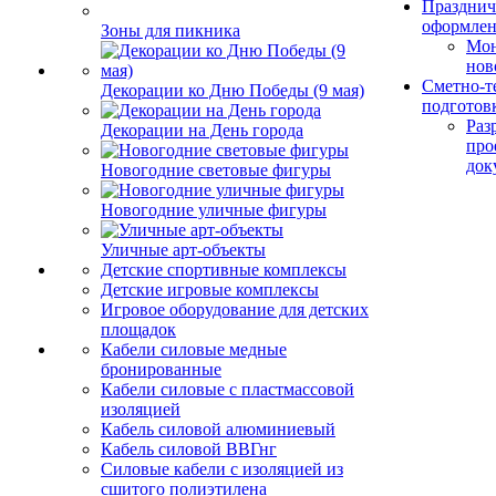
Празднич
оформле
Зоны для пикника
Мо
нов
Сметно-т
Декорации ко Дню Победы (9 мая)
подготов
Раз
Декорации на День города
про
док
Новогодние световые фигуры
Новогодние уличные фигуры
Уличные арт-объекты
Детские спортивные комплексы
Детские игровые комплексы
Игровое оборудование для детских
площадок
Кабели силовые медные
бронированные
Кабели силовые с пластмассовой
изоляцией
Кабель силовой алюминиевый
Кабель силовой ВВГнг
Силовые кабели с изоляцией из
сшитого полиэтилена