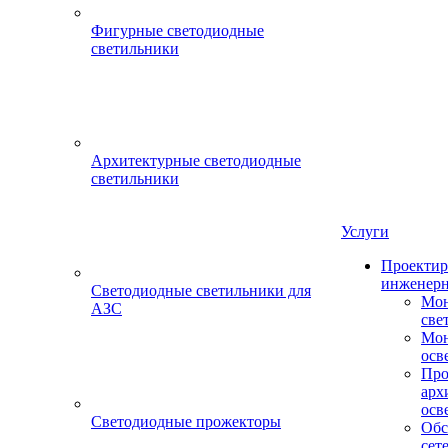
Фигурные светодиодные
светильники
Архитектурные светодиодные
светильники
Услуги
Проектир
инженерн
Светодиодные светильники для
Мон
АЗС
све
Мон
осв
Про
арх
осв
Светодиодные прожекторы
Обс
сет