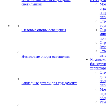
светильники
Мо
огр
спо
пло
Стр
вор
Стр
Силовые опоры освещения
мин
пол
Стр
фут
Стр
дет
Несиловые опоры освещения
Комплекс
благоуст
территор
Стр
дет
спо
Закладные детали для фундамента
пло
Мон
игр
обо
Рем