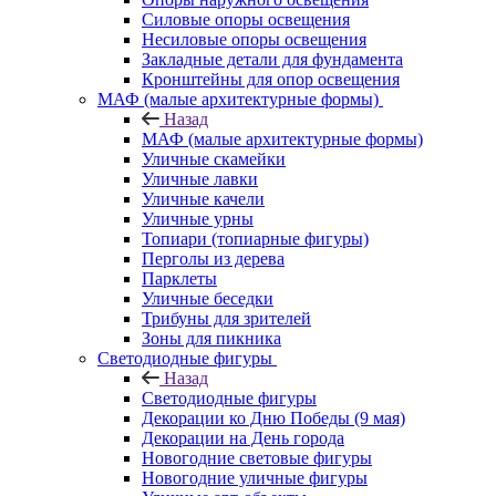
Силовые опоры освещения
Несиловые опоры освещения
Закладные детали для фундамента
Кронштейны для опор освещения
МАФ (малые архитектурные формы)
Назад
МАФ (малые архитектурные формы)
Уличные скамейки
Уличные лавки
Уличные качели
Уличные урны
Топиари (топиарные фигуры)
Перголы из дерева
Парклеты
Уличные беседки
Трибуны для зрителей
Зоны для пикника
Светодиодные фигуры
Назад
Светодиодные фигуры
Декорации ко Дню Победы (9 мая)
Декорации на День города
Новогодние световые фигуры
Новогодние уличные фигуры