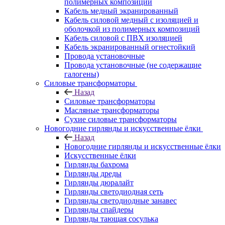
полимерных композиций
Кабель медный экранированный
Кабель силовой медный с изоляцией и
оболочкой из полимерных композиций
Кабель силовой с ПВХ изоляцией
Кабель экранированный огнестойкий
Провода установочные
Провода установочные (не содержащие
галогены)
Силовые трансформаторы
Назад
Силовые трансформаторы
Масляные трансформаторы
Сухие силовые трансформаторы
Новогодние гирлянды и искусственные ёлки
Назад
Новогодние гирлянды и искусственные ёлки
Искусственные ёлки
Гирлянды бахрома
Гирлянды дреды
Гирлянды дюралайт
Гирлянды светодиодная сеть
Гирлянды светодиодные занавес
Гирлянды спайдеры
Гирлянды тающая сосулька