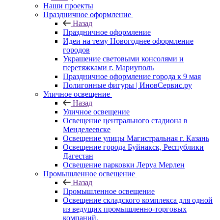
Наши проекты
Праздничное оформление
Назад
Праздничное оформление
Идеи на тему Новогоднее оформление
городов
Украшение световыми консолями и
перетяжками г. Мариуполь
Праздничное оформление города к 9 мая
Полигонные фигуры | ИновСервис.ру
Уличное освещение
Назад
Уличное освещение
Освещение центрального стадиона в
Менделеевске
Освещение улицы Магистральная г. Казань
Освещение города Буйнакск, Республики
Дагестан
Освещение парковки Леруа Мерлен
Промышленное освещение
Назад
Промышленное освещение
Освещение складского комплекса для одной
из ведущих промышленно-торговых
компаний.