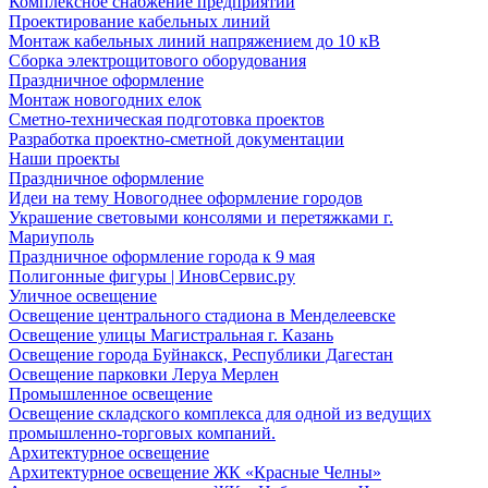
Комплексное снабжение предприятий
Проектирование кабельных линий
Монтаж кабельных линий напряжением до 10 кВ
Сборка электрощитового оборудования
Праздничное оформление
Монтаж новогодних елок
Сметно-техническая подготовка проектов
Разработка проектно-сметной документации
Наши проекты
Праздничное оформление
Идеи на тему Новогоднее оформление городов
Украшение световыми консолями и перетяжками г.
Мариуполь
Праздничное оформление города к 9 мая
Полигонные фигуры | ИновСервис.ру
Уличное освещение
Освещение центрального стадиона в Менделеевске
Освещение улицы Магистральная г. Казань
Освещение города Буйнакск, Республики Дагестан
Освещение парковки Леруа Мерлен
Промышленное освещение
Освещение складского комплекса для одной из ведущих
промышленно-торговых компаний.
Архитектурное освещение
Архитектурное освещение ЖК «Красные Челны»