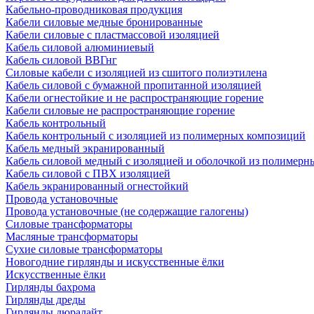
Кабельно-проводниковая продукция
Кабели силовые медные бронированные
Кабели силовые с пластмассовой изоляцией
Кабель силовой алюминиевый
Кабель силовой ВВГнг
Силовые кабели с изоляцией из сшитого полиэтилена
Кабель силовой с бумажной пропитанной изоляцией
Кабели огнестойкие и не распространяющие горение
Кабели силовые не распространяющие горение
Кабель контрольный
Кабель контрольный с изоляцией из полимерных композиций
Кабель медный экранированный
Кабель силовой медный с изоляцией и оболочкой из полимер
Кабель силовой с ПВХ изоляцией
Кабель экранированный огнестойкий
Провода установочные
Провода установочные (не содержащие галогены)
Силовые трансформаторы
Масляные трансформаторы
Сухие силовые трансформаторы
Новогодние гирлянды и искусственные ёлки
Искусственные ёлки
Гирлянды бахрома
Гирлянды дреды
Гирлянды дюралайт