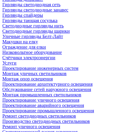
Гирлянды светодиодная сеть
Гирлянды светодиодные занавес
Гирлянды спайдеры
Гирлянды тающая сосулька
Светодиодные гирлянды нить
Светодиодные гирлянды шарики
Уличные гирлянды Белт-Лайт
Макушки на елку
Ограждение для елки
Низковольтное оборудование
Счётчики электроэнергии
Услуги
Проектирование инженерных систем
Монтаж уличных светильников
Монтаж опор освещения
Проектирование архитектурного освещения
Обслуживание сетей наружного освещения
Монтаж промышленных светильников
Проектирование уличного освещения
Проектирование аварийного освещения
Проектирование промышленного освещения
Ремонт светодиодных светильников
Производство светодиодных светильников
Ремонт уличного освещения
Светотехнический расчет освещения