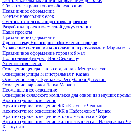
Монтаж кабельных линий напряжением до 10 кВ
Сборка электрощитового оборудования
Праздничное оформление
Монтаж новогодних елок
Сметно-техническая подготовка проектов
Разработка проектно-сметной документации
Наши проекты
Праздничное оформление
Идеи на тему Новогоднее оформление городов
Украшение световыми консолями и перетяжками г. Мариуполь
Праздничное оформление города к 9 мая
Полигонные фигуры | ИновСервис.ру
Уличное освещение
Освещение центрального стадиона в Менделеевске
Освещение улицы Магистральная г. Казань
Освещение города Буйнакск, Республики Дагестан
Освещение парковки Леруа Мерлен
Промышленное освещение
Освещение складского комплекса для одной из ведущих пром
Архитектурное освещение
Архитектурное освещение ЖК «Красные Челны»
Архитектурное освещение ЖК в Набережных Челнах
Архитектурное освещение жилого комплекса в Уфе
Архитектурное освещение жилого комплекса в Набережных Че
Как купить