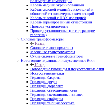
полимерных композиций
Кабель медный экранированный
Кабель силовой медный с изоляцией и
оболочкой из полимерных композиций
Кабель силовой с ПВХ изоляцией
Кабель экранированный огнестойкий
Провода установочные
Провода установочные (не содержащие
галогены)
Силовые трансформаторы
Назад
Силовые трансформаторы
Масляные трансформаторы
Сухие силовые трансформаторы
Новогодние гирлянды и искусственные ёлки
Назад
Новогодние гирлянды и искусственные ёлки
Искусственные ёлки
Гирлянды бахрома
Гирлянды дреды
Гирлянды дюралайт
Гирлянды светодиодная сеть
Гирлянды светодиодные занавес
Гирлянды спайдеры
Гирлянды тающая сосулька