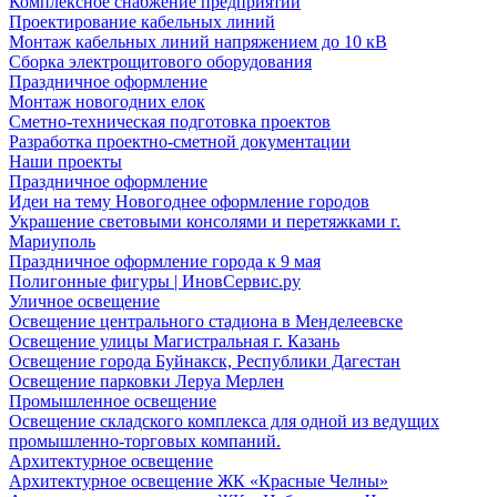
Комплексное снабжение предприятий
Проектирование кабельных линий
Монтаж кабельных линий напряжением до 10 кВ
Сборка электрощитового оборудования
Праздничное оформление
Монтаж новогодних елок
Сметно-техническая подготовка проектов
Разработка проектно-сметной документации
Наши проекты
Праздничное оформление
Идеи на тему Новогоднее оформление городов
Украшение световыми консолями и перетяжками г.
Мариуполь
Праздничное оформление города к 9 мая
Полигонные фигуры | ИновСервис.ру
Уличное освещение
Освещение центрального стадиона в Менделеевске
Освещение улицы Магистральная г. Казань
Освещение города Буйнакск, Республики Дагестан
Освещение парковки Леруа Мерлен
Промышленное освещение
Освещение складского комплекса для одной из ведущих
промышленно-торговых компаний.
Архитектурное освещение
Архитектурное освещение ЖК «Красные Челны»