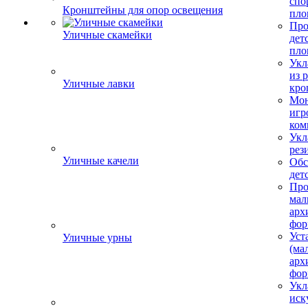
спо
Кронштейны для опор освещения
пло
Про
Уличные скамейки
дет
пло
Укл
из 
Уличные лавки
кро
Мон
игр
ком
Укл
рез
Уличные качели
Обс
дет
Про
мал
арх
фор
Уст
Уличные урны
(ма
арх
фор
Укл
иск