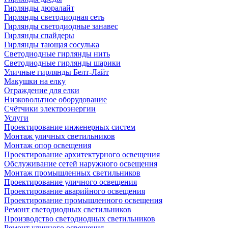
Гирлянды дюралайт
Гирлянды светодиодная сеть
Гирлянды светодиодные занавес
Гирлянды спайдеры
Гирлянды тающая сосулька
Светодиодные гирлянды нить
Светодиодные гирлянды шарики
Уличные гирлянды Белт-Лайт
Макушки на елку
Ограждение для елки
Низковольтное оборудование
Счётчики электроэнергии
Услуги
Проектирование инженерных систем
Монтаж уличных светильников
Монтаж опор освещения
Проектирование архитектурного освещения
Обслуживание сетей наружного освещения
Монтаж промышленных светильников
Проектирование уличного освещения
Проектирование аварийного освещения
Проектирование промышленного освещения
Ремонт светодиодных светильников
Производство светодиодных светильников
Ремонт уличного освещения