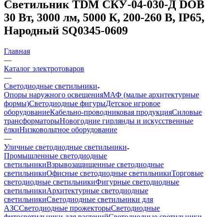
Светильник TDM СКУ-04-030-Д DOB
30 Вт, 3000 лм, 5000 К, 200-260 В, IP65,
Народный SQ0345-0609
Главная
—
Каталог электротоваров
—
Светодиодные светильники
Опоры наружного освещения
МАФ (малые архитектурные
формы)
Светодиодные фигуры
Детское игровое
оборудование
Кабельно-проводниковая продукция
Силовые
трансформаторы
Новогодние гирлянды и искусственные
ёлки
Низковольтное оборудование
—
Уличные светодиодные светильники
Промышленные светодиодные
светильники
Взрывозащищенные светодиодные
светильники
Офисные светодиодные светильники
Торговые
светодиодные светильники
Фигурные светодиодные
светильники
Архитектурные светодиодные
светильники
Светодиодные светильники для
АЗС
Светодиодные прожекторы
Светодиодные
фитосветильники для растений
Светодиодные светильники