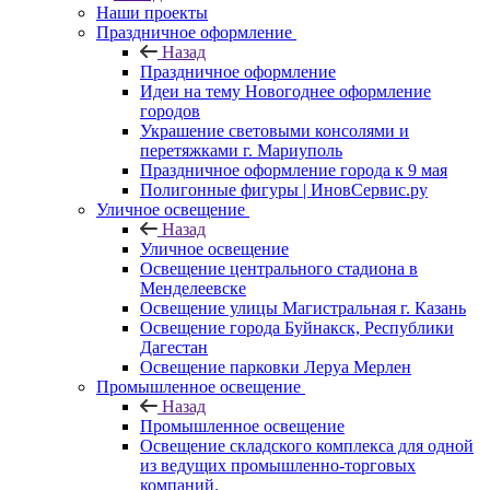
Наши проекты
Праздничное оформление
Назад
Праздничное оформление
Идеи на тему Новогоднее оформление
городов
Украшение световыми консолями и
перетяжками г. Мариуполь
Праздничное оформление города к 9 мая
Полигонные фигуры | ИновСервис.ру
Уличное освещение
Назад
Уличное освещение
Освещение центрального стадиона в
Менделеевске
Освещение улицы Магистральная г. Казань
Освещение города Буйнакск, Республики
Дагестан
Освещение парковки Леруа Мерлен
Промышленное освещение
Назад
Промышленное освещение
Освещение складского комплекса для одной
из ведущих промышленно-торговых
компаний.