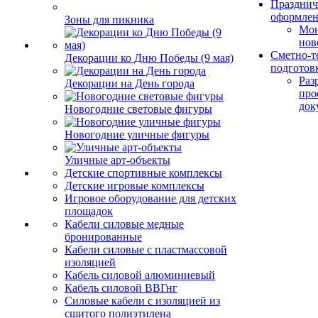
Празднич
оформле
Зоны для пикника
Мо
нов
Сметно-т
Декорации ко Дню Победы (9 мая)
подготов
Раз
Декорации на День города
про
док
Новогодние световые фигуры
Новогодние уличные фигуры
Уличные арт-объекты
Детские спортивные комплексы
Детские игровые комплексы
Игровое оборудование для детских
площадок
Кабели силовые медные
бронированные
Кабели силовые с пластмассовой
изоляцией
Кабель силовой алюминиевый
Кабель силовой ВВГнг
Силовые кабели с изоляцией из
сшитого полиэтилена