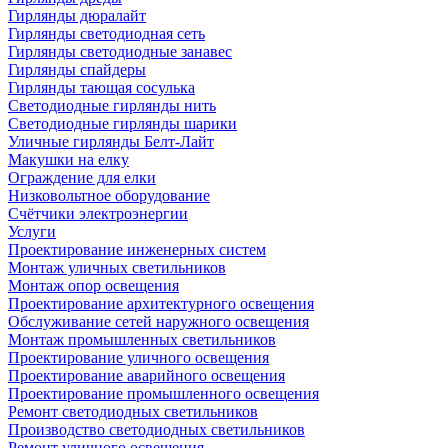
Гирлянды дюралайт
Гирлянды светодиодная сеть
Гирлянды светодиодные занавес
Гирлянды спайдеры
Гирлянды тающая сосулька
Светодиодные гирлянды нить
Светодиодные гирлянды шарики
Уличные гирлянды Белт-Лайт
Макушки на елку
Ограждение для елки
Низковольтное оборудование
Счётчики электроэнергии
Услуги
Проектирование инженерных систем
Монтаж уличных светильников
Монтаж опор освещения
Проектирование архитектурного освещения
Обслуживание сетей наружного освещения
Монтаж промышленных светильников
Проектирование уличного освещения
Проектирование аварийного освещения
Проектирование промышленного освещения
Ремонт светодиодных светильников
Производство светодиодных светильников
Ремонт уличного освещения