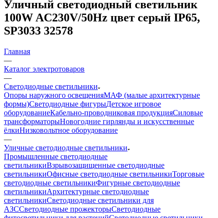
Уличный светодиодный светильник
100W AC230V/50Hz цвет серый IP65,
SP3033 32578
Главная
—
Каталог электротоваров
—
Светодиодные светильники
Опоры наружного освещения
МАФ (малые архитектурные
формы)
Светодиодные фигуры
Детское игровое
оборудование
Кабельно-проводниковая продукция
Силовые
трансформаторы
Новогодние гирлянды и искусственные
ёлки
Низковольтное оборудование
—
Уличные светодиодные светильники
Промышленные светодиодные
светильники
Взрывозащищенные светодиодные
светильники
Офисные светодиодные светильники
Торговые
светодиодные светильники
Фигурные светодиодные
светильники
Архитектурные светодиодные
светильники
Светодиодные светильники для
АЗС
Светодиодные прожекторы
Светодиодные
фитосветильники для растений
Светодиодные светильники