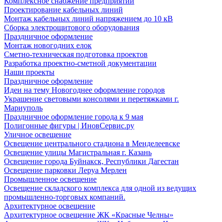
Комплексное снабжение предприятий
Проектирование кабельных линий
Монтаж кабельных линий напряжением до 10 кВ
Сборка электрощитового оборудования
Праздничное оформление
Монтаж новогодних елок
Сметно-техническая подготовка проектов
Разработка проектно-сметной документации
Наши проекты
Праздничное оформление
Идеи на тему Новогоднее оформление городов
Украшение световыми консолями и перетяжками г.
Мариуполь
Праздничное оформление города к 9 мая
Полигонные фигуры | ИновСервис.ру
Уличное освещение
Освещение центрального стадиона в Менделеевске
Освещение улицы Магистральная г. Казань
Освещение города Буйнакск, Республики Дагестан
Освещение парковки Леруа Мерлен
Промышленное освещение
Освещение складского комплекса для одной из ведущих
промышленно-торговых компаний.
Архитектурное освещение
Архитектурное освещение ЖК «Красные Челны»