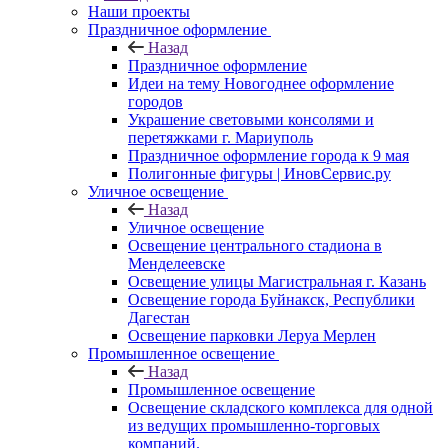
Наши проекты
Праздничное оформление
Назад
Праздничное оформление
Идеи на тему Новогоднее оформление
городов
Украшение световыми консолями и
перетяжками г. Мариуполь
Праздничное оформление города к 9 мая
Полигонные фигуры | ИновСервис.ру
Уличное освещение
Назад
Уличное освещение
Освещение центрального стадиона в
Менделеевске
Освещение улицы Магистральная г. Казань
Освещение города Буйнакск, Республики
Дагестан
Освещение парковки Леруа Мерлен
Промышленное освещение
Назад
Промышленное освещение
Освещение складского комплекса для одной
из ведущих промышленно-торговых
компаний.