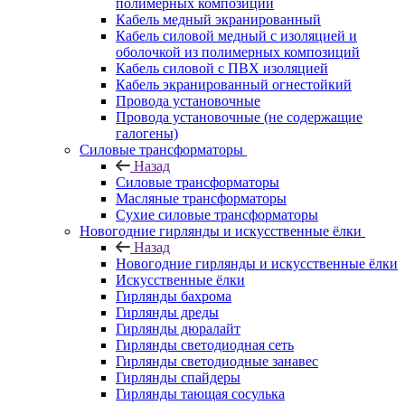
полимерных композиций
Кабель медный экранированный
Кабель силовой медный с изоляцией и
оболочкой из полимерных композиций
Кабель силовой с ПВХ изоляцией
Кабель экранированный огнестойкий
Провода установочные
Провода установочные (не содержащие
галогены)
Силовые трансформаторы
Назад
Силовые трансформаторы
Масляные трансформаторы
Сухие силовые трансформаторы
Новогодние гирлянды и искусственные ёлки
Назад
Новогодние гирлянды и искусственные ёлки
Искусственные ёлки
Гирлянды бахрома
Гирлянды дреды
Гирлянды дюралайт
Гирлянды светодиодная сеть
Гирлянды светодиодные занавес
Гирлянды спайдеры
Гирлянды тающая сосулька