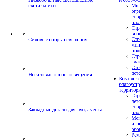
светильники
Мо
огр
спо
пло
Стр
вор
Стр
Силовые опоры освещения
мин
пол
Стр
фут
Стр
дет
Несиловые опоры освещения
Комплекс
благоуст
территор
Стр
дет
спо
Закладные детали для фундамента
пло
Мон
игр
обо
Рем