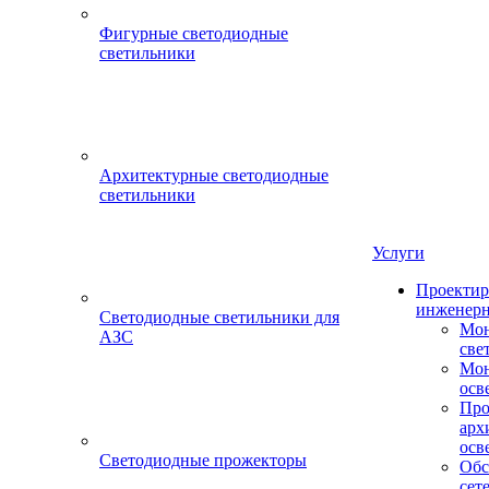
Фигурные светодиодные
светильники
Архитектурные светодиодные
светильники
Услуги
Проектир
инженерн
Светодиодные светильники для
Мон
АЗС
све
Мон
осв
Про
арх
осв
Светодиодные прожекторы
Обс
сет