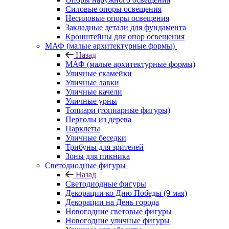
Силовые опоры освещения
Несиловые опоры освещения
Закладные детали для фундамента
Кронштейны для опор освещения
МАФ (малые архитектурные формы)
Назад
МАФ (малые архитектурные формы)
Уличные скамейки
Уличные лавки
Уличные качели
Уличные урны
Топиари (топиарные фигуры)
Перголы из дерева
Парклеты
Уличные беседки
Трибуны для зрителей
Зоны для пикника
Светодиодные фигуры
Назад
Светодиодные фигуры
Декорации ко Дню Победы (9 мая)
Декорации на День города
Новогодние световые фигуры
Новогодние уличные фигуры