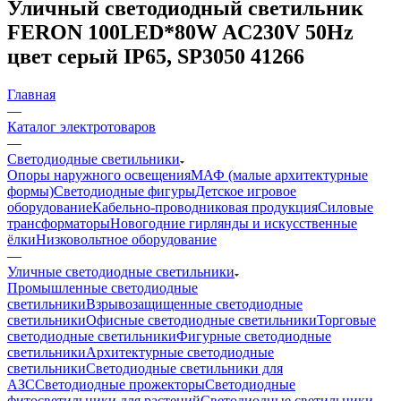
Уличный светодиодный светильник
FERON 100LED*80W AC230V 50Hz
цвет серый IP65, SP3050 41266
Главная
—
Каталог электротоваров
—
Светодиодные светильники
Опоры наружного освещения
МАФ (малые архитектурные
формы)
Светодиодные фигуры
Детское игровое
оборудование
Кабельно-проводниковая продукция
Силовые
трансформаторы
Новогодние гирлянды и искусственные
ёлки
Низковольтное оборудование
—
Уличные светодиодные светильники
Промышленные светодиодные
светильники
Взрывозащищенные светодиодные
светильники
Офисные светодиодные светильники
Торговые
светодиодные светильники
Фигурные светодиодные
светильники
Архитектурные светодиодные
светильники
Светодиодные светильники для
АЗС
Светодиодные прожекторы
Светодиодные
фитосветильники для растений
Светодиодные светильники