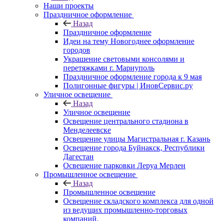
Наши проекты
Праздничное оформление
Назад
Праздничное оформление
Идеи на тему Новогоднее оформление
городов
Украшение световыми консолями и
перетяжками г. Мариуполь
Праздничное оформление города к 9 мая
Полигонные фигуры | ИновСервис.ру
Уличное освещение
Назад
Уличное освещение
Освещение центрального стадиона в
Менделеевске
Освещение улицы Магистральная г. Казань
Освещение города Буйнакск, Республики
Дагестан
Освещение парковки Леруа Мерлен
Промышленное освещение
Назад
Промышленное освещение
Освещение складского комплекса для одной
из ведущих промышленно-торговых
компаний.