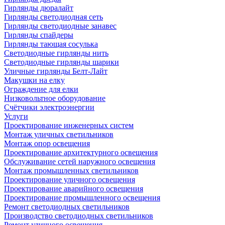
Гирлянды дюралайт
Гирлянды светодиодная сеть
Гирлянды светодиодные занавес
Гирлянды спайдеры
Гирлянды тающая сосулька
Светодиодные гирлянды нить
Светодиодные гирлянды шарики
Уличные гирлянды Белт-Лайт
Макушки на елку
Ограждение для елки
Низковольтное оборудование
Счётчики электроэнергии
Услуги
Проектирование инженерных систем
Монтаж уличных светильников
Монтаж опор освещения
Проектирование архитектурного освещения
Обслуживание сетей наружного освещения
Монтаж промышленных светильников
Проектирование уличного освещения
Проектирование аварийного освещения
Проектирование промышленного освещения
Ремонт светодиодных светильников
Производство светодиодных светильников
Ремонт уличного освещения