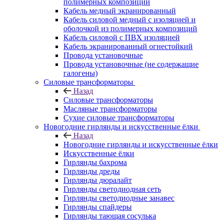
полимерных композиций
Кабель медный экранированный
Кабель силовой медный с изоляцией и
оболочкой из полимерных композиций
Кабель силовой с ПВХ изоляцией
Кабель экранированный огнестойкий
Провода установочные
Провода установочные (не содержащие
галогены)
Силовые трансформаторы
Назад
Силовые трансформаторы
Масляные трансформаторы
Сухие силовые трансформаторы
Новогодние гирлянды и искусственные ёлки
Назад
Новогодние гирлянды и искусственные ёлки
Искусственные ёлки
Гирлянды бахрома
Гирлянды дреды
Гирлянды дюралайт
Гирлянды светодиодная сеть
Гирлянды светодиодные занавес
Гирлянды спайдеры
Гирлянды тающая сосулька