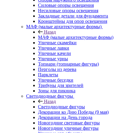
Силовые опоры освещения
Несиловые опоры освещения
Закладные детали для фундамента
Кронштейны для опор освещения
МАФ (малые архитектурные формы)
Назад
МАФ (малые архитектурные формы)
Уличные скамейки
Уличные лавки
Уличные качели
Уличные урны
Топиари (топиарные фигуры)
Перголы из дерева
Парклеты
Уличные беседки
Трибуны для зрителей
Зоны для пикника
Светодиодные фигуры
Назад
Светодиодные фигуры
Декорации ко Дню Победы (9 мая)
Декорации на День города
Новогодние световые фигуры
Новогодние уличные фигуры