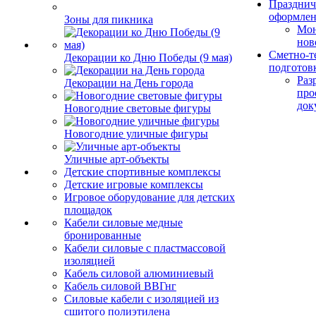
Празднич
оформле
Зоны для пикника
Мо
нов
Сметно-т
Декорации ко Дню Победы (9 мая)
подготов
Раз
Декорации на День города
про
док
Новогодние световые фигуры
Новогодние уличные фигуры
Уличные арт-объекты
Детские спортивные комплексы
Детские игровые комплексы
Игровое оборудование для детских
площадок
Кабели силовые медные
бронированные
Кабели силовые с пластмассовой
изоляцией
Кабель силовой алюминиевый
Кабель силовой ВВГнг
Силовые кабели с изоляцией из
сшитого полиэтилена