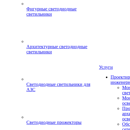
Фигурные светодиодные
светильники
Архитектурные светодиодные
светильники
Услуги
Проектир
инженерн
Светодиодные светильники для
Мон
АЗС
све
Мон
осв
Про
арх
осв
Светодиодные прожекторы
Обс
сет