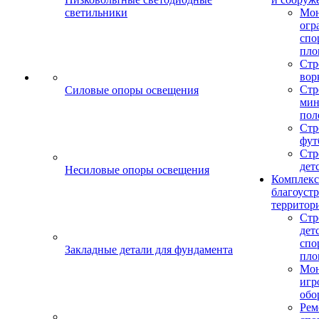
светильники
Мо
огр
спо
пло
Стр
вор
Стр
Силовые опоры освещения
мин
пол
Стр
фут
Стр
дет
Несиловые опоры освещения
Комплекс
благоуст
территор
Стр
дет
спо
Закладные детали для фундамента
пло
Мон
игр
обо
Рем