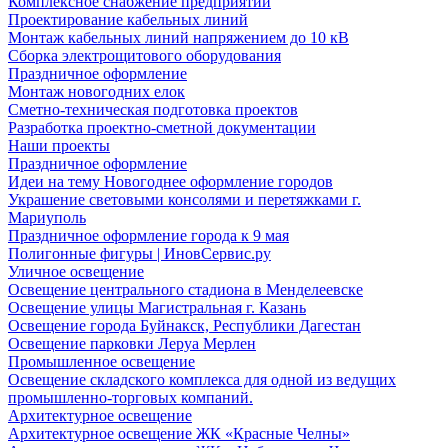
Комплексное снабжение предприятий
Проектирование кабельных линий
Монтаж кабельных линий напряжением до 10 кВ
Сборка электрощитового оборудования
Праздничное оформление
Монтаж новогодних елок
Сметно-техническая подготовка проектов
Разработка проектно-сметной документации
Наши проекты
Праздничное оформление
Идеи на тему Новогоднее оформление городов
Украшение световыми консолями и перетяжками г.
Мариуполь
Праздничное оформление города к 9 мая
Полигонные фигуры | ИновСервис.ру
Уличное освещение
Освещение центрального стадиона в Менделеевске
Освещение улицы Магистральная г. Казань
Освещение города Буйнакск, Республики Дагестан
Освещение парковки Леруа Мерлен
Промышленное освещение
Освещение складского комплекса для одной из ведущих
промышленно-торговых компаний.
Архитектурное освещение
Архитектурное освещение ЖК «Красные Челны»