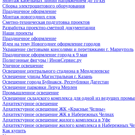
Монтаж кабельных линий напряжением до 10 кВ
Сборка электрощитового оборудования
Праздничное оформление
Монтаж новогодних елок
Сметно-техническая подготовка проектов
Разработка проектно-сметной документации
Наши проекты
Праздничное оформление
Идеи на тему Новогоднее оформление городов
Украшение световыми консолями и перетяжками г. Мариуполь
Праздничное оформление города к 9 мая
Полигонные фигуры | ИновСервис.ру
Уличное освещение
Освещение центрального стадиона в Менделеевске
Освещение улицы Магистральная г. Казань
Освещение города Буйнакск, Республики Дагестан
Освещение парковки Леруа Мерлен
Промышленное освещение
Освещение складского комплекса для одной из ведущих пром
Архитектурное освещение
Архитектурное освещение ЖК «Красные Челны»
Архитектурное освещение ЖК в Набережных Челнах
Архитектурное освещение жилого комплекса в Уфе
Архитектурное освещение жилого комплекса в Набережных Че
Как купить