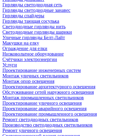
Гирлянды светодиодная сеть
Гирлянды светодиодные занавес
Гирлянды спайдеры
Гирлянды тающая сосулька
Светодиодные гирлянды нить
Светодиодные гирлянды шарики
Уличные гирлянды Белт-Лайт
Макушки на елку
Ограждение для елки
Низковольтное оборудование
Счётчики электроэнергии
Услуги
Проектирование инженерных систем
Монтаж уличных светильников
Монтаж опор освещения
Проектирование архитектурного освещения
Обслуживание сетей наружного освещения
Монтаж промышленных светильников
Проектирование уличного освещения
Проектирование аварийного освещения
Проектирование промышленного освещения
Ремонт светодиодных светильников
Производство светодиодных светильников
Ремонт уличного освещения
Светотехнический расчет освещения