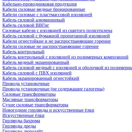
Кабельно-проводниковая продукция
Кабели силовые медные бронированные
Кабели силовые с пластмассовой изоляцией
Кабель силовой алюминиевый
Кабель силовой ВВГнг
Силовые кабели с изоляцией из сшитого полиэтилена
Кабель силовой с бумажной пропитанной изоляцией
Кабели огнестойкие и не распространяющие горение
Кабели силовые не распространяющие горение
Кабель контрольный
Кабель контрольный с изоляцией из полимерных композиций
Кабель медный экранированный
Кабель силовой медный с изоляцией и оболочкой из полимер
Кабель силовой с ПВХ изоляцией
Кабель экранированный огнестойкий
Провода установочные
Провода установочные (не содержащие галогены)
Силовые трансформаторы
Масляные трансформаторы
Сухие силовые трансформаторы
Новогодние гирлянды и искусственные ёлки
Искусственные ёлки
Гирлянды бахрома
Гирлянды дреды
Гирлянды дюралайт