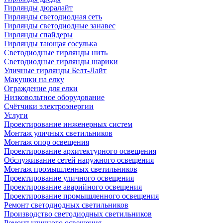
Гирлянды дюралайт
Гирлянды светодиодная сеть
Гирлянды светодиодные занавес
Гирлянды спайдеры
Гирлянды тающая сосулька
Светодиодные гирлянды нить
Светодиодные гирлянды шарики
Уличные гирлянды Белт-Лайт
Макушки на елку
Ограждение для елки
Низковольтное оборудование
Счётчики электроэнергии
Услуги
Проектирование инженерных систем
Монтаж уличных светильников
Монтаж опор освещения
Проектирование архитектурного освещения
Обслуживание сетей наружного освещения
Монтаж промышленных светильников
Проектирование уличного освещения
Проектирование аварийного освещения
Проектирование промышленного освещения
Ремонт светодиодных светильников
Производство светодиодных светильников
Ремонт уличного освещения