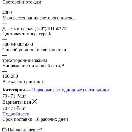
Световой поток,лм
—
4000
Угол рассеивания светового потока
—
Д – косинусная (120°)/Ш150*75°
Цветовая температура,К
—
3000/4000/5000
Способ установки светильника
—
трехсторонний зажим
Напряжение питающей сети,В
—
160-280
Все характеристики
Категория
—
Парковые светодиодные светильники
70 471
₽
/шт
Варианты цен
70 471
₽
/шт
Подробности
Срок поставки: 10 рабочих дней
Нашли дешевле?