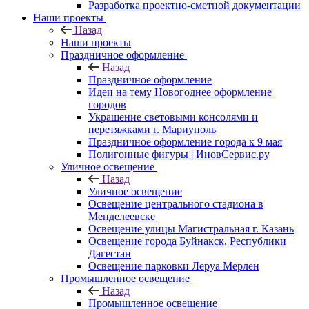
Разработка проектно-сметной документации
Наши проекты
Назад
Наши проекты
Праздничное оформление
Назад
Праздничное оформление
Идеи на тему Новогоднее оформление
городов
Украшение световыми консолями и
перетяжками г. Мариуполь
Праздничное оформление города к 9 мая
Полигонные фигуры | ИновСервис.ру
Уличное освещение
Назад
Уличное освещение
Освещение центрального стадиона в
Менделеевске
Освещение улицы Магистральная г. Казань
Освещение города Буйнакск, Республики
Дагестан
Освещение парковки Леруа Мерлен
Промышленное освещение
Назад
Промышленное освещение