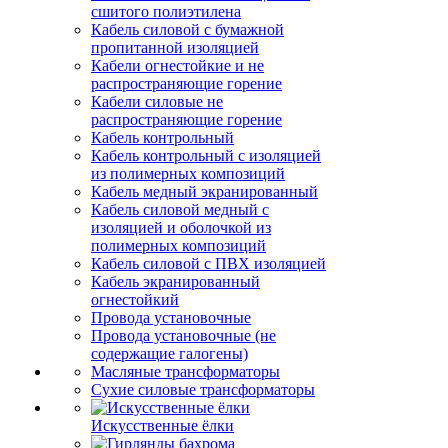
сшитого полиэтилена
Кабель силовой с бумажной
пропитанной изоляцией
Кабели огнестойкие и не
распространяющие горение
Кабели силовые не
распространяющие горение
Кабель контрольный
Кабель контрольный с изоляцией
из полимерных композиций
Кабель медный экранированный
Кабель силовой медный с
изоляцией и оболочкой из
полимерных композиций
Кабель силовой с ПВХ изоляцией
Кабель экранированный
огнестойкий
Провода установочные
Провода установочные (не
содержащие галогены)
Масляные трансформаторы
Сухие силовые трансформаторы
Искусственные ёлки