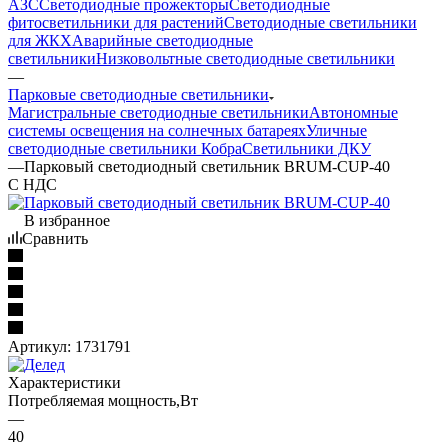
АЗС
Светодиодные прожекторы
Светодиодные
фитосветильники для растений
Светодиодные светильники
для ЖКХ
Аварийные светодиодные
светильники
Низковольтные светодиодные светильники
—
Парковые светодиодные светильники
Магистральные светодиодные светильники
Автономные
системы освещения на солнечных батареях
Уличные
светодиодные светильники Кобра
Светильники ДКУ
—
Парковый светодиодный светильник BRUM-CUP-40
С НДС
В избранное
Сравнить
Артикул:
1731791
Характеристики
Потребляемая мощность,Вт
—
40