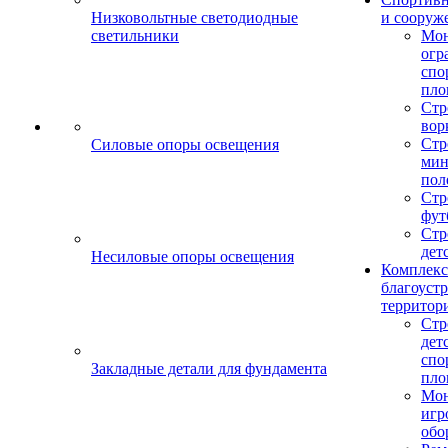
Низковольтные светодиодные
и сооруж
светильники
Мо
огр
спо
пло
Стр
вор
Стр
Силовые опоры освещения
мин
пол
Стр
фут
Стр
дет
Несиловые опоры освещения
Комплекс
благоуст
территор
Стр
дет
спо
Закладные детали для фундамента
пло
Мон
игр
обо