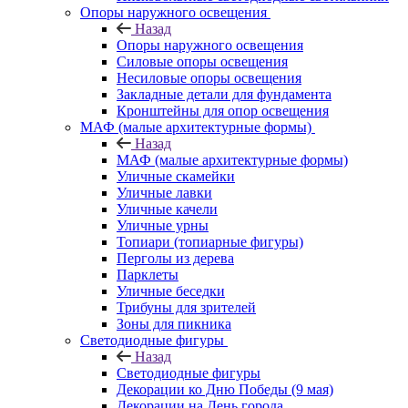
Опоры наружного освещения
Назад
Опоры наружного освещения
Силовые опоры освещения
Несиловые опоры освещения
Закладные детали для фундамента
Кронштейны для опор освещения
МАФ (малые архитектурные формы)
Назад
МАФ (малые архитектурные формы)
Уличные скамейки
Уличные лавки
Уличные качели
Уличные урны
Топиари (топиарные фигуры)
Перголы из дерева
Парклеты
Уличные беседки
Трибуны для зрителей
Зоны для пикника
Светодиодные фигуры
Назад
Светодиодные фигуры
Декорации ко Дню Победы (9 мая)
Декорации на День города