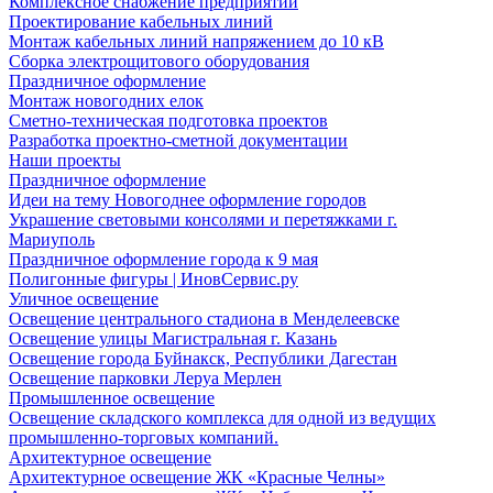
Комплексное снабжение предприятий
Проектирование кабельных линий
Монтаж кабельных линий напряжением до 10 кВ
Сборка электрощитового оборудования
Праздничное оформление
Монтаж новогодних елок
Сметно-техническая подготовка проектов
Разработка проектно-сметной документации
Наши проекты
Праздничное оформление
Идеи на тему Новогоднее оформление городов
Украшение световыми консолями и перетяжками г.
Мариуполь
Праздничное оформление города к 9 мая
Полигонные фигуры | ИновСервис.ру
Уличное освещение
Освещение центрального стадиона в Менделеевске
Освещение улицы Магистральная г. Казань
Освещение города Буйнакск, Республики Дагестан
Освещение парковки Леруа Мерлен
Промышленное освещение
Освещение складского комплекса для одной из ведущих
промышленно-торговых компаний.
Архитектурное освещение
Архитектурное освещение ЖК «Красные Челны»