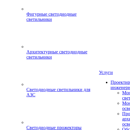
Фигурные светодиодные
светильники
Архитектурные светодиодные
светильники
Услуги
Проектир
инженерн
Светодиодные светильники для
Мон
АЗС
све
Мон
осв
Про
арх
осв
Светодиодные прожекторы
Обс