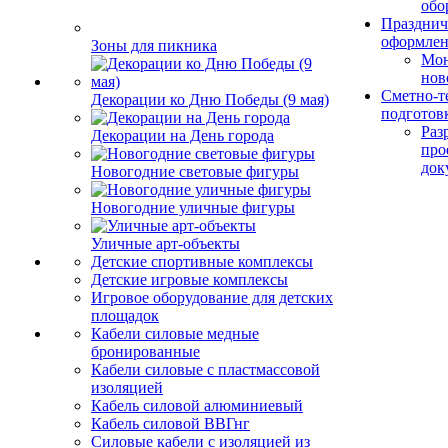
обо
Празднич
оформле
Зоны для пикника
Мо
нов
Сметно-т
Декорации ко Дню Победы (9 мая)
подготов
Раз
Декорации на День города
про
док
Новогодние световые фигуры
Новогодние уличные фигуры
Уличные арт-объекты
Детские спортивные комплексы
Детские игровые комплексы
Игровое оборудование для детских
площадок
Кабели силовые медные
бронированные
Кабели силовые с пластмассовой
изоляцией
Кабель силовой алюминиевый
Кабель силовой ВВГнг
Силовые кабели с изоляцией из