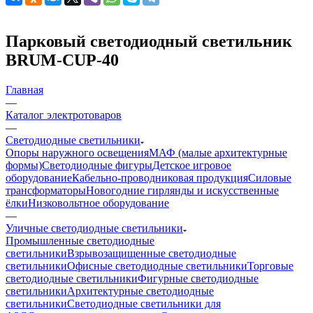
Парковый светодиодный светильник
BRUM-CUP-40
Главная
—
Каталог электротоваров
—
Светодиодные светильники
Опоры наружного освещения
МАФ (малые архитектурные
формы)
Светодиодные фигуры
Детское игровое
оборудование
Кабельно-проводниковая продукция
Силовые
трансформаторы
Новогодние гирлянды и искусственные
ёлки
Низковольтное оборудование
—
Уличные светодиодные светильники
Промышленные светодиодные
светильники
Взрывозащищенные светодиодные
светильники
Офисные светодиодные светильники
Торговые
светодиодные светильники
Фигурные светодиодные
светильники
Архитектурные светодиодные
светильники
Светодиодные светильники для