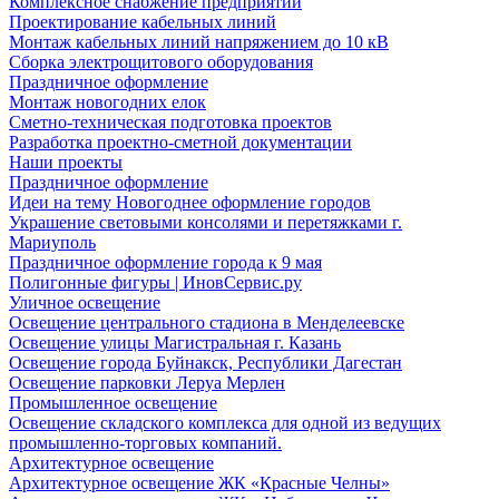
Комплексное снабжение предприятий
Проектирование кабельных линий
Монтаж кабельных линий напряжением до 10 кВ
Сборка электрощитового оборудования
Праздничное оформление
Монтаж новогодних елок
Сметно-техническая подготовка проектов
Разработка проектно-сметной документации
Наши проекты
Праздничное оформление
Идеи на тему Новогоднее оформление городов
Украшение световыми консолями и перетяжками г.
Мариуполь
Праздничное оформление города к 9 мая
Полигонные фигуры | ИновСервис.ру
Уличное освещение
Освещение центрального стадиона в Менделеевске
Освещение улицы Магистральная г. Казань
Освещение города Буйнакск, Республики Дагестан
Освещение парковки Леруа Мерлен
Промышленное освещение
Освещение складского комплекса для одной из ведущих
промышленно-торговых компаний.
Архитектурное освещение
Архитектурное освещение ЖК «Красные Челны»