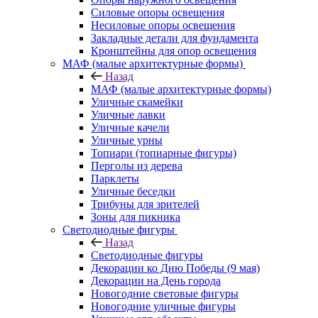
Силовые опоры освещения
Несиловые опоры освещения
Закладные детали для фундамента
Кронштейны для опор освещения
МАФ (малые архитектурные формы)
Назад
МАФ (малые архитектурные формы)
Уличные скамейки
Уличные лавки
Уличные качели
Уличные урны
Топиари (топиарные фигуры)
Перголы из дерева
Парклеты
Уличные беседки
Трибуны для зрителей
Зоны для пикника
Светодиодные фигуры
Назад
Светодиодные фигуры
Декорации ко Дню Победы (9 мая)
Декорации на День города
Новогодние световые фигуры
Новогодние уличные фигуры