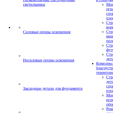
светильники
Мо
огр
спо
пло
Стр
вор
Стр
Силовые опоры освещения
мин
пол
Стр
фут
Стр
дет
Несиловые опоры освещения
Комплекс
благоуст
территор
Стр
дет
спо
Закладные детали для фундамента
пло
Мон
игр
обо
Рем