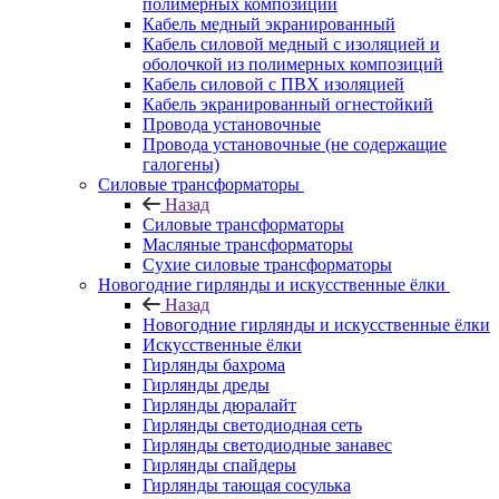
полимерных композиций
Кабель медный экранированный
Кабель силовой медный с изоляцией и
оболочкой из полимерных композиций
Кабель силовой с ПВХ изоляцией
Кабель экранированный огнестойкий
Провода установочные
Провода установочные (не содержащие
галогены)
Силовые трансформаторы
Назад
Силовые трансформаторы
Масляные трансформаторы
Сухие силовые трансформаторы
Новогодние гирлянды и искусственные ёлки
Назад
Новогодние гирлянды и искусственные ёлки
Искусственные ёлки
Гирлянды бахрома
Гирлянды дреды
Гирлянды дюралайт
Гирлянды светодиодная сеть
Гирлянды светодиодные занавес
Гирлянды спайдеры
Гирлянды тающая сосулька