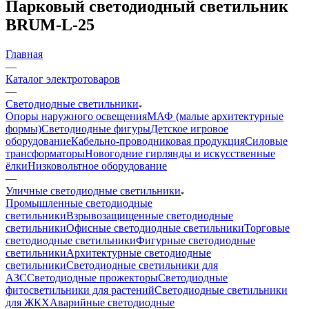
Парковый светодиодный светильник
BRUM-L-25
Главная
—
Каталог электротоваров
—
Светодиодные светильники
Опоры наружного освещения
МАФ (малые архитектурные
формы)
Светодиодные фигуры
Детское игровое
оборудование
Кабельно-проводниковая продукция
Силовые
трансформаторы
Новогодние гирлянды и искусственные
ёлки
Низковольтное оборудование
—
Уличные светодиодные светильники
Промышленные светодиодные
светильники
Взрывозащищенные светодиодные
светильники
Офисные светодиодные светильники
Торговые
светодиодные светильники
Фигурные светодиодные
светильники
Архитектурные светодиодные
светильники
Светодиодные светильники для
АЗС
Светодиодные прожекторы
Светодиодные
фитосветильники для растений
Светодиодные светильники
для ЖКХ
Аварийные светодиодные