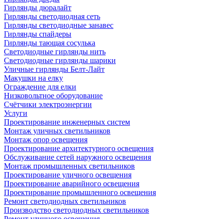
Гирлянды дюралайт
Гирлянды светодиодная сеть
Гирлянды светодиодные занавес
Гирлянды спайдеры
Гирлянды тающая сосулька
Светодиодные гирлянды нить
Светодиодные гирлянды шарики
Уличные гирлянды Белт-Лайт
Макушки на елку
Ограждение для елки
Низковольтное оборудование
Счётчики электроэнергии
Услуги
Проектирование инженерных систем
Монтаж уличных светильников
Монтаж опор освещения
Проектирование архитектурного освещения
Обслуживание сетей наружного освещения
Монтаж промышленных светильников
Проектирование уличного освещения
Проектирование аварийного освещения
Проектирование промышленного освещения
Ремонт светодиодных светильников
Производство светодиодных светильников
Ремонт уличного освещения