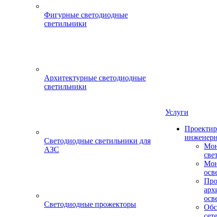
Фигурные светодиодные
светильники
Архитектурные светодиодные
светильники
Услуги
Проектир
инженерн
Светодиодные светильники для
Мон
АЗС
све
Мон
осв
Про
арх
осв
Светодиодные прожекторы
Обс
сет