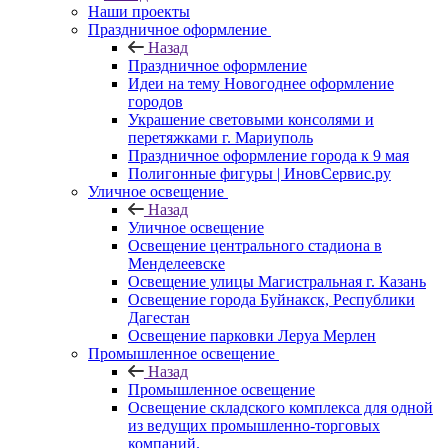
Наши проекты
Праздничное оформление
Назад
Праздничное оформление
Идеи на тему Новогоднее оформление
городов
Украшение световыми консолями и
перетяжками г. Мариуполь
Праздничное оформление города к 9 мая
Полигонные фигуры | ИновСервис.ру
Уличное освещение
Назад
Уличное освещение
Освещение центрального стадиона в
Менделеевске
Освещение улицы Магистральная г. Казань
Освещение города Буйнакск, Республики
Дагестан
Освещение парковки Леруа Мерлен
Промышленное освещение
Назад
Промышленное освещение
Освещение складского комплекса для одной
из ведущих промышленно-торговых
компаний.