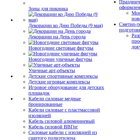
Празднич
оформле
Зоны для пикника
Мо
нов
Сметно-т
Декорации ко Дню Победы (9 мая)
подготов
Раз
Декорации на День города
про
док
Новогодние световые фигуры
Новогодние уличные фигуры
Уличные арт-объекты
Детские спортивные комплексы
Детские игровые комплексы
Игровое оборудование для детских
площадок
Кабели силовые медные
бронированные
Кабели силовые с пластмассовой
изоляцией
Кабель силовой алюминиевый
Кабель силовой ВВГнг
Силовые кабели с изоляцией из
сшитого полиэтилена