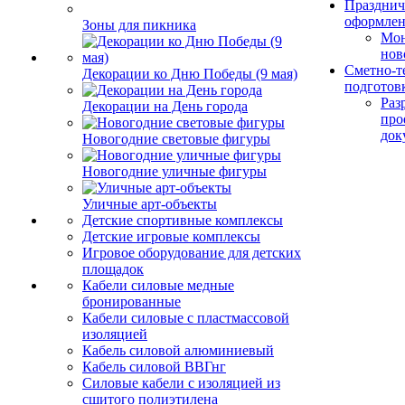
Празднич
оформле
Зоны для пикника
Мо
нов
Сметно-т
Декорации ко Дню Победы (9 мая)
подготов
Раз
Декорации на День города
про
док
Новогодние световые фигуры
Новогодние уличные фигуры
Уличные арт-объекты
Детские спортивные комплексы
Детские игровые комплексы
Игровое оборудование для детских
площадок
Кабели силовые медные
бронированные
Кабели силовые с пластмассовой
изоляцией
Кабель силовой алюминиевый
Кабель силовой ВВГнг
Силовые кабели с изоляцией из
сшитого полиэтилена