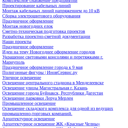
Комплексное снабжение предприятий
Проектирование кабельных линий
Монтаж кабельных линий напряжением до 10 кВ
Сборка электрощитового оборудования
Праздничное оформление
Монтаж новогодних елок
Сметно-техническая подготовка проектов
Разработка проектно-сметной документации
Наши проекты
Праздничное оформление
Идеи на тему Новогоднее оформление городов
Украшение световыми консолями и перетяжками г.
Мариуполь
Праздничное оформление города к 9 мая
Полигонные фигуры | ИновСервис.ру
Уличное освещение
Освещение центрального стадиона в Менделеевске
Освещение улицы Магистральная г. Казань
Освещение города Буйнакск, Республики Дагестан
Освещение парковки Леруа Мерлен
Промышленное освещение
Освещение складского комплекса для одной из ведущих
промышленно-торговых компаний.
Архитектурное освещение
Архитектурное освещение ЖК «Красные Челны»