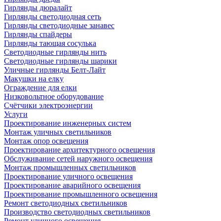
Гирлянды дюралайт
Гирлянды светодиодная сеть
Гирлянды светодиодные занавес
Гирлянды спайдеры
Гирлянды тающая сосулька
Светодиодные гирлянды нить
Светодиодные гирлянды шарики
Уличные гирлянды Белт-Лайт
Макушки на елку
Ограждение для елки
Низковольтное оборудование
Счётчики электроэнергии
Услуги
Проектирование инженерных систем
Монтаж уличных светильников
Монтаж опор освещения
Проектирование архитектурного освещения
Обслуживание сетей наружного освещения
Монтаж промышленных светильников
Проектирование уличного освещения
Проектирование аварийного освещения
Проектирование промышленного освещения
Ремонт светодиодных светильников
Производство светодиодных светильников
Ремонт уличного освещения