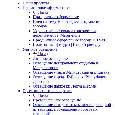
Наши проекты
Праздничное оформление
Назад
Праздничное оформление
Идеи на тему Новогоднее оформление
городов
Украшение световыми консолями и
перетяжками г. Мариуполь
Праздничное оформление города к 9 мая
Полигонные фигуры | ИновСервис.ру
Уличное освещение
Назад
Уличное освещение
Освещение центрального стадиона в
Менделеевске
Освещение улицы Магистральная г. Казань
Освещение города Буйнакск, Республики
Дагестан
Освещение парковки Леруа Мерлен
Промышленное освещение
Назад
Промышленное освещение
Освещение складского комплекса для одной
из ведущих промышленно-торговых
компаний.