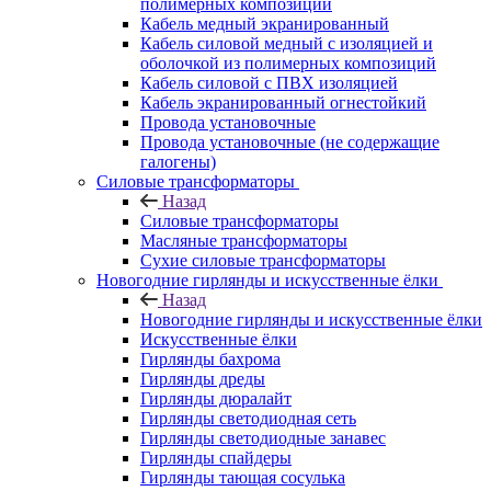
полимерных композиций
Кабель медный экранированный
Кабель силовой медный с изоляцией и
оболочкой из полимерных композиций
Кабель силовой с ПВХ изоляцией
Кабель экранированный огнестойкий
Провода установочные
Провода установочные (не содержащие
галогены)
Силовые трансформаторы
Назад
Силовые трансформаторы
Масляные трансформаторы
Сухие силовые трансформаторы
Новогодние гирлянды и искусственные ёлки
Назад
Новогодние гирлянды и искусственные ёлки
Искусственные ёлки
Гирлянды бахрома
Гирлянды дреды
Гирлянды дюралайт
Гирлянды светодиодная сеть
Гирлянды светодиодные занавес
Гирлянды спайдеры
Гирлянды тающая сосулька