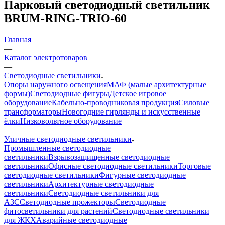
Парковый светодиодный светильник
BRUM-RING-TRIO-60
Главная
—
Каталог электротоваров
—
Светодиодные светильники
Опоры наружного освещения
МАФ (малые архитектурные
формы)
Светодиодные фигуры
Детское игровое
оборудование
Кабельно-проводниковая продукция
Силовые
трансформаторы
Новогодние гирлянды и искусственные
ёлки
Низковольтное оборудование
—
Уличные светодиодные светильники
Промышленные светодиодные
светильники
Взрывозащищенные светодиодные
светильники
Офисные светодиодные светильники
Торговые
светодиодные светильники
Фигурные светодиодные
светильники
Архитектурные светодиодные
светильники
Светодиодные светильники для
АЗС
Светодиодные прожекторы
Светодиодные
фитосветильники для растений
Светодиодные светильники
для ЖКХ
Аварийные светодиодные