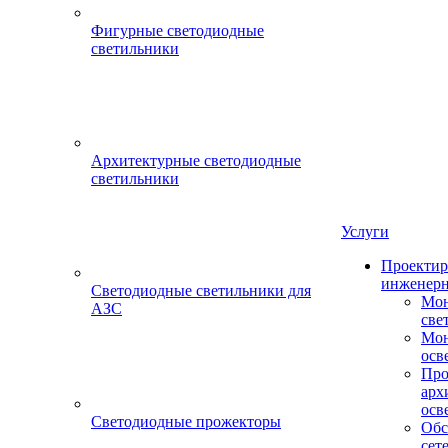
Фигурные светодиодные
светильники
Архитектурные светодиодные
светильники
Услуги
Проектир
инженерн
Светодиодные светильники для
Мон
АЗС
све
Мон
осв
Про
арх
осв
Светодиодные прожекторы
Обс
сет