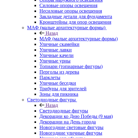
Силовые опоры освещения
Несиловые опоры освещения
Закладные детали для фундамента
Кронштейны для опор освещения
МАФ (малые архитектурные формы)
Назад
МАФ (малые архитектурные формы)
Уличные скамейки
Уличные лавки
Уличные качели
Уличные урны
Топиари (топиарные фигуры)
Перголы из дерева
Парклеты
Уличные беседки
Трибуны для зрителей
Зоны для пикника
Светодиодные фигуры
Назад
Светодиодные фигуры
Декорации ко Дню Победы (9 мая)
Декорации на День города
Новогодние световые фигуры
Новогодние уличные фигуры