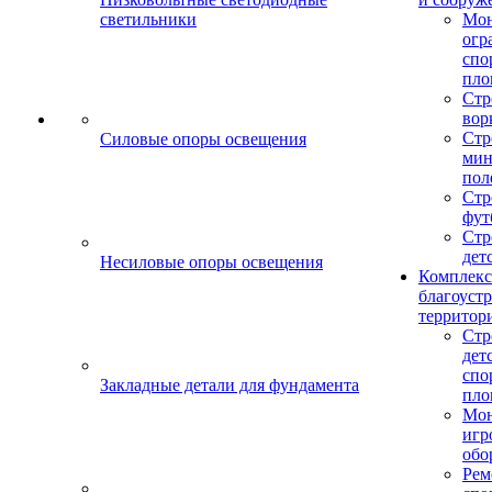
светильники
Мо
огр
спо
пло
Стр
вор
Стр
Силовые опоры освещения
мин
пол
Стр
фут
Стр
дет
Несиловые опоры освещения
Комплекс
благоуст
территор
Стр
дет
спо
Закладные детали для фундамента
пло
Мон
игр
обо
Рем