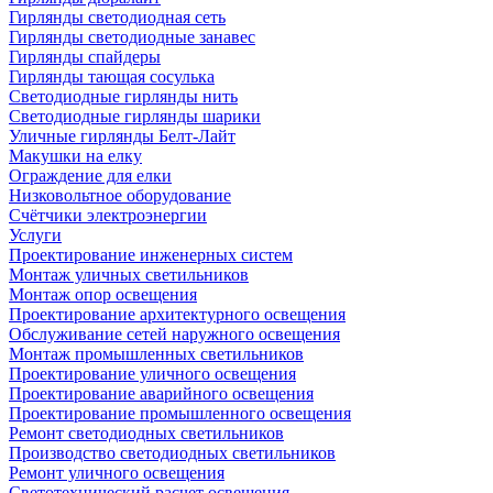
Гирлянды светодиодная сеть
Гирлянды светодиодные занавес
Гирлянды спайдеры
Гирлянды тающая сосулька
Светодиодные гирлянды нить
Светодиодные гирлянды шарики
Уличные гирлянды Белт-Лайт
Макушки на елку
Ограждение для елки
Низковольтное оборудование
Счётчики электроэнергии
Услуги
Проектирование инженерных систем
Монтаж уличных светильников
Монтаж опор освещения
Проектирование архитектурного освещения
Обслуживание сетей наружного освещения
Монтаж промышленных светильников
Проектирование уличного освещения
Проектирование аварийного освещения
Проектирование промышленного освещения
Ремонт светодиодных светильников
Производство светодиодных светильников
Ремонт уличного освещения
Светотехнический расчет освещения