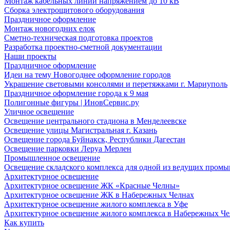
Монтаж кабельных линий напряжением до 10 кВ
Сборка электрощитового оборудования
Праздничное оформление
Монтаж новогодних елок
Сметно-техническая подготовка проектов
Разработка проектно-сметной документации
Наши проекты
Праздничное оформление
Идеи на тему Новогоднее оформление городов
Украшение световыми консолями и перетяжками г. Мариуполь
Праздничное оформление города к 9 мая
Полигонные фигуры | ИновСервис.ру
Уличное освещение
Освещение центрального стадиона в Менделеевске
Освещение улицы Магистральная г. Казань
Освещение города Буйнакск, Республики Дагестан
Освещение парковки Леруа Мерлен
Промышленное освещение
Освещение складского комплекса для одной из ведущих пром
Архитектурное освещение
Архитектурное освещение ЖК «Красные Челны»
Архитектурное освещение ЖК в Набережных Челнах
Архитектурное освещение жилого комплекса в Уфе
Архитектурное освещение жилого комплекса в Набережных Че
Как купить