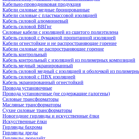
Кабельно-проводниковая продукция
Кабели силовые медные бронированные
Кабели силовые с пластмассовой изоляцией
Кабель силовой алюминиевый
Кабель силовой ВВГнг
Силовые кабели с изоляцией из сшитого полиэтилена
Кабель силовой с бумажной пропитанной изоляцией
Кабели огнестойкие и не распространяющие горение
Кабели силовые не распространяющие горение
Кабель контрольный
Кабель контрольный с изоляцией из полимерных композиций
Кабель медный экранированный
Кабель силовой медный с изоляцией и оболочкой из полимер
Кабель силовой с ПВХ изоляцией
Кабель экранированный огнестойкий
Провода установочные
Провода установочные (не содержащие галогены)
Силовые трансформаторы
Масляные трансформаторы
Сухие силовые трансформаторы
Новогодние гирлянды и искусственные ёлки
Искусственные ёлки
Гирлянды бахрома
Гирлянды дреды
Гирлянды дюралайт