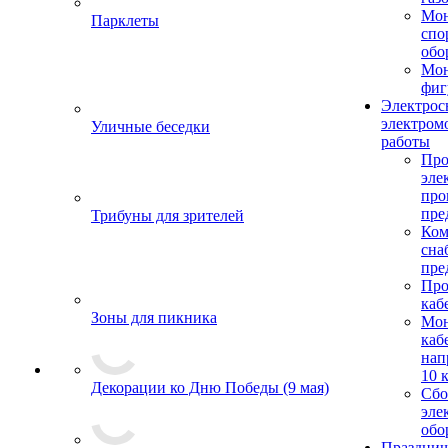
Мо
Парклеты
спо
обо
Мон
фиг
Электрос
электром
Уличные беседки
работы
Про
эле
пр
пре
Трибуны для зрителей
Ком
сна
пре
Про
каб
Зоны для пикника
Мо
каб
нап
10 
Декорации ко Дню Победы (9 мая)
Сбо
эле
обо
Празднич