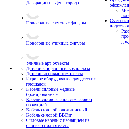
Декорации на День города
оформле
Мо
нов
Сметно-т
Новогодние световые фигуры
подготов
Раз
про
док
Новогодние уличные фигуры
Уличные арт-объекты
Детские спортивные комплексы
Детские игровые комплексы
Игровое оборудование для детских
площадок
Кабели силовые медные
бронированные
Кабели силовые с пластмассовой
изоляцией
Кабель силовой алюминиевый
Кабель силовой ВВГнг
Силовые кабели с изоляцией из
сшитого полиэтилена