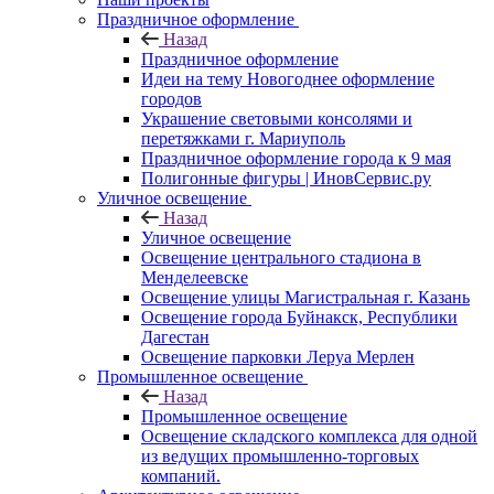
Праздничное оформление
Назад
Праздничное оформление
Идеи на тему Новогоднее оформление
городов
Украшение световыми консолями и
перетяжками г. Мариуполь
Праздничное оформление города к 9 мая
Полигонные фигуры | ИновСервис.ру
Уличное освещение
Назад
Уличное освещение
Освещение центрального стадиона в
Менделеевске
Освещение улицы Магистральная г. Казань
Освещение города Буйнакск, Республики
Дагестан
Освещение парковки Леруа Мерлен
Промышленное освещение
Назад
Промышленное освещение
Освещение складского комплекса для одной
из ведущих промышленно-торговых
компаний.