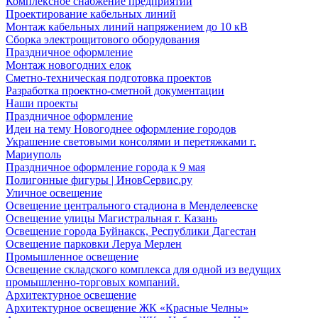
Комплексное снабжение предприятий
Проектирование кабельных линий
Монтаж кабельных линий напряжением до 10 кВ
Сборка электрощитового оборудования
Праздничное оформление
Монтаж новогодних елок
Сметно-техническая подготовка проектов
Разработка проектно-сметной документации
Наши проекты
Праздничное оформление
Идеи на тему Новогоднее оформление городов
Украшение световыми консолями и перетяжками г.
Мариуполь
Праздничное оформление города к 9 мая
Полигонные фигуры | ИновСервис.ру
Уличное освещение
Освещение центрального стадиона в Менделеевске
Освещение улицы Магистральная г. Казань
Освещение города Буйнакск, Республики Дагестан
Освещение парковки Леруа Мерлен
Промышленное освещение
Освещение складского комплекса для одной из ведущих
промышленно-торговых компаний.
Архитектурное освещение
Архитектурное освещение ЖК «Красные Челны»