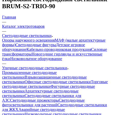
BRUM-S2-TRIO-90
Главная
—
Каталог электротоваров
—
Светодиодные светильники
Опоры наружного освещения
МАФ (малые архитектурные
формы)
Светодиодные фигуры
Детское игровое
оборудование
Кабельно-проводниковая продукция
Силовые
трансформаторы
Новогодние гирлянды и искусственные
ёлки
Низковольтное оборудование
—
Уличные светодиодные светильники
Промышленные светодиодные
светильники
Взрывозащищенные светодиодные
светильники
Офисные светодиодные светильники
Торговые
светодиодные светильники
Фигурные светодиодные
светильники
Архитектурные светодиодные
светильники
Светодиодные светильники для
АЗС
Светодиодные прожекторы
Светодиодные
фитосветильники для растений
Светодиодные светильники
для ЖКХ
Аварийные светодиодные
светильники
Низковольтные светодиодные светильники