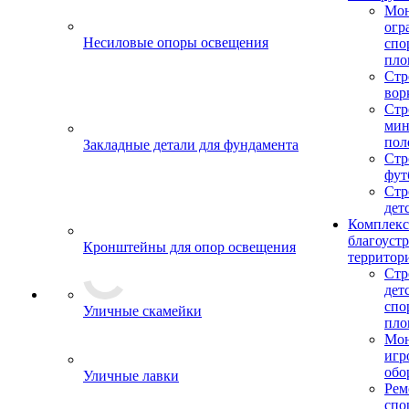
Мо
огр
Несиловые опоры освещения
спо
пло
Стр
вор
Стр
мин
пол
Закладные детали для фундамента
Стр
фут
Стр
дет
Комплекс
благоуст
Кронштейны для опор освещения
территор
Стр
дет
спо
Уличные скамейки
пло
Мон
игр
обо
Уличные лавки
Рем
спо