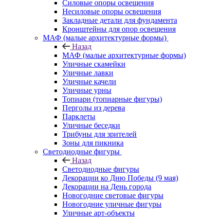
Силовые опоры освещения
Несиловые опоры освещения
Закладные детали для фундамента
Кронштейны для опор освещения
МАФ (малые архитектурные формы)
Назад
МАФ (малые архитектурные формы)
Уличные скамейки
Уличные лавки
Уличные качели
Уличные урны
Топиари (топиарные фигуры)
Перголы из дерева
Парклеты
Уличные беседки
Трибуны для зрителей
Зоны для пикника
Светодиодные фигуры
Назад
Светодиодные фигуры
Декорации ко Дню Победы (9 мая)
Декорации на День города
Новогодние световые фигуры
Новогодние уличные фигуры
Уличные арт-объекты