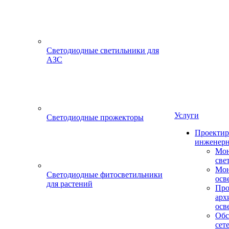
Светодиодные светильники для
АЗС
Услуги
Светодиодные прожекторы
Проектир
инженерн
Мон
све
Мон
Светодиодные фитосветильники
осв
для растений
Про
арх
осв
Обс
сет