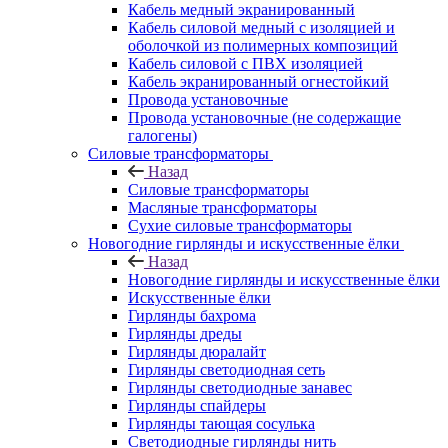
Кабель медный экранированный
Кабель силовой медный с изоляцией и
оболочкой из полимерных композиций
Кабель силовой с ПВХ изоляцией
Кабель экранированный огнестойкий
Провода установочные
Провода установочные (не содержащие
галогены)
Силовые трансформаторы
Назад
Силовые трансформаторы
Масляные трансформаторы
Сухие силовые трансформаторы
Новогодние гирлянды и искусственные ёлки
Назад
Новогодние гирлянды и искусственные ёлки
Искусственные ёлки
Гирлянды бахрома
Гирлянды дреды
Гирлянды дюралайт
Гирлянды светодиодная сеть
Гирлянды светодиодные занавес
Гирлянды спайдеры
Гирлянды тающая сосулька
Светодиодные гирлянды нить