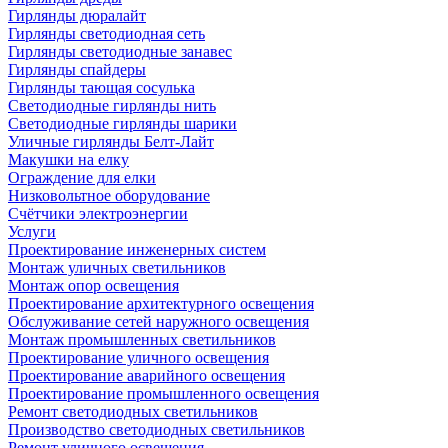
Гирлянды дюралайт
Гирлянды светодиодная сеть
Гирлянды светодиодные занавес
Гирлянды спайдеры
Гирлянды тающая сосулька
Светодиодные гирлянды нить
Светодиодные гирлянды шарики
Уличные гирлянды Белт-Лайт
Макушки на елку
Ограждение для елки
Низковольтное оборудование
Счётчики электроэнергии
Услуги
Проектирование инженерных систем
Монтаж уличных светильников
Монтаж опор освещения
Проектирование архитектурного освещения
Обслуживание сетей наружного освещения
Монтаж промышленных светильников
Проектирование уличного освещения
Проектирование аварийного освещения
Проектирование промышленного освещения
Ремонт светодиодных светильников
Производство светодиодных светильников
Ремонт уличного освещения