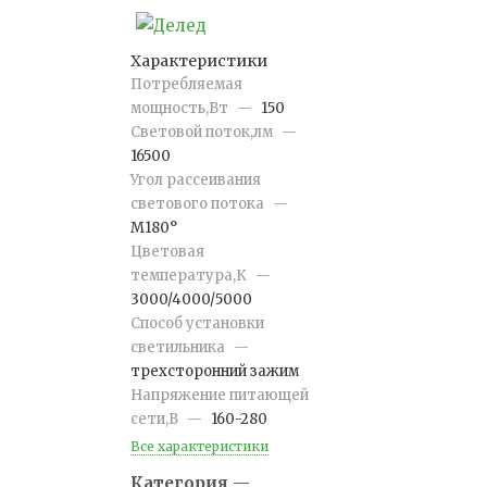
Характеристики
Потребляемая
мощность,Вт
—
150
Световой поток,лм
—
16500
Угол рассеивания
светового потока
—
М180°
Цветовая
температура,К
—
3000/4000/5000
Способ установки
светильника
—
трехсторонний зажим
Напряжение питающей
сети,В
—
160-280
Все характеристики
Категория
—