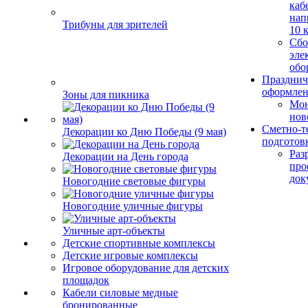
каб
нап
Трибуны для зрителей
10 
Сбо
эле
обо
Празднич
оформле
Зоны для пикника
Мо
нов
Сметно-т
Декорации ко Дню Победы (9 мая)
подготов
Раз
Декорации на День города
про
док
Новогодние световые фигуры
Новогодние уличные фигуры
Уличные арт-объекты
Детские спортивные комплексы
Детские игровые комплексы
Игровое оборудование для детских
площадок
Кабели силовые медные
бронированные