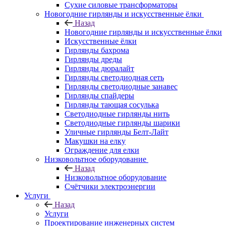
Сухие силовые трансформаторы
Новогодние гирлянды и искусственные ёлки
Назад
Новогодние гирлянды и искусственные ёлки
Искусственные ёлки
Гирлянды бахрома
Гирлянды дреды
Гирлянды дюралайт
Гирлянды светодиодная сеть
Гирлянды светодиодные занавес
Гирлянды спайдеры
Гирлянды тающая сосулька
Светодиодные гирлянды нить
Светодиодные гирлянды шарики
Уличные гирлянды Белт-Лайт
Макушки на елку
Ограждение для елки
Низковольтное оборудование
Назад
Низковольтное оборудование
Счётчики электроэнергии
Услуги
Назад
Услуги
Проектирование инженерных систем