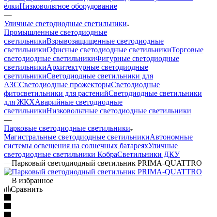
ёлки
Низковольтное оборудование
—
Уличные светодиодные светильники
Промышленные светодиодные
светильники
Взрывозащищенные светодиодные
светильники
Офисные светодиодные светильники
Торговые
светодиодные светильники
Фигурные светодиодные
светильники
Архитектурные светодиодные
светильники
Светодиодные светильники для
АЗС
Светодиодные прожекторы
Светодиодные
фитосветильники для растений
Светодиодные светильники
для ЖКХ
Аварийные светодиодные
светильники
Низковольтные светодиодные светильники
—
Парковые светодиодные светильники
Магистральные светодиодные светильники
Автономные
системы освещения на солнечных батареях
Уличные
светодиодные светильники Кобра
Светильники ДКУ
—
Парковый светодиодный светильник PRIMA-QUATTRO
В избранное
Сравнить