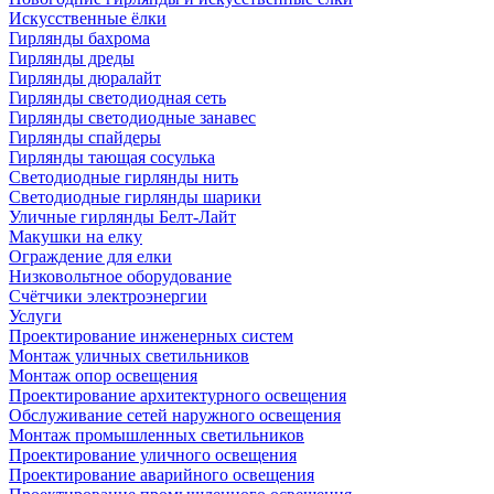
Искусственные ёлки
Гирлянды бахрома
Гирлянды дреды
Гирлянды дюралайт
Гирлянды светодиодная сеть
Гирлянды светодиодные занавес
Гирлянды спайдеры
Гирлянды тающая сосулька
Светодиодные гирлянды нить
Светодиодные гирлянды шарики
Уличные гирлянды Белт-Лайт
Макушки на елку
Ограждение для елки
Низковольтное оборудование
Счётчики электроэнергии
Услуги
Проектирование инженерных систем
Монтаж уличных светильников
Монтаж опор освещения
Проектирование архитектурного освещения
Обслуживание сетей наружного освещения
Монтаж промышленных светильников
Проектирование уличного освещения
Проектирование аварийного освещения