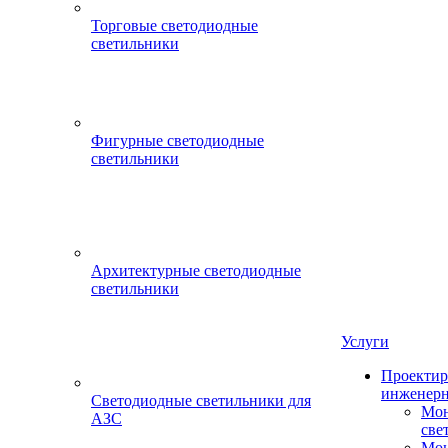
Торговые светодиодные
светильники
Фигурные светодиодные
светильники
Архитектурные светодиодные
светильники
Услуги
Проектир
инженерн
Светодиодные светильники для
Мон
АЗС
све
Мон