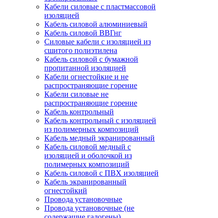
Кабели силовые с пластмассовой
изоляцией
Кабель силовой алюминиевый
Кабель силовой ВВГнг
Силовые кабели с изоляцией из
сшитого полиэтилена
Кабель силовой с бумажной
пропитанной изоляцией
Кабели огнестойкие и не
распространяющие горение
Кабели силовые не
распространяющие горение
Кабель контрольный
Кабель контрольный с изоляцией
из полимерных композиций
Кабель медный экранированный
Кабель силовой медный с
изоляцией и оболочкой из
полимерных композиций
Кабель силовой с ПВХ изоляцией
Кабель экранированный
огнестойкий
Провода установочные
Провода установочные (не
содержащие галогены)