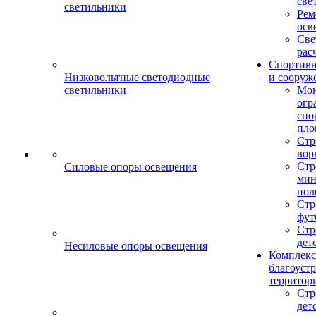
све
светильники
Рем
осв
Све
рас
Спортив
Низковольтные светодиодные
и сооруж
светильники
Мо
огр
спо
пло
Стр
вор
Стр
Силовые опоры освещения
мин
пол
Стр
фут
Стр
дет
Несиловые опоры освещения
Комплекс
благоуст
территор
Стр
дет