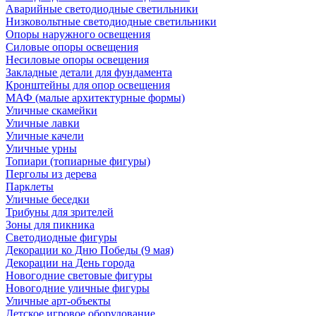
Аварийные светодиодные светильники
Низковольтные светодиодные светильники
Опоры наружного освещения
Силовые опоры освещения
Несиловые опоры освещения
Закладные детали для фундамента
Кронштейны для опор освещения
МАФ (малые архитектурные формы)
Уличные скамейки
Уличные лавки
Уличные качели
Уличные урны
Топиари (топиарные фигуры)
Перголы из дерева
Парклеты
Уличные беседки
Трибуны для зрителей
Зоны для пикника
Светодиодные фигуры
Декорации ко Дню Победы (9 мая)
Декорации на День города
Новогодние световые фигуры
Новогодние уличные фигуры
Уличные арт-объекты
Детское игровое оборудование