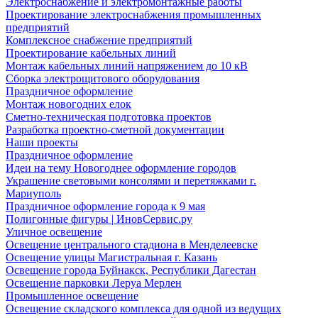
Электроснабжение и электромонтажные работы
Проектирование электроснабжения промышленных
предприятий
Комплексное снабжение предприятий
Проектирование кабельных линий
Монтаж кабельных линий напряжением до 10 кВ
Сборка электрощитового оборудования
Праздничное оформление
Монтаж новогодних елок
Сметно-техническая подготовка проектов
Разработка проектно-сметной документации
Наши проекты
Праздничное оформление
Идеи на тему Новогоднее оформление городов
Украшение световыми консолями и перетяжками г.
Мариуполь
Праздничное оформление города к 9 мая
Полигонные фигуры | ИновСервис.ру
Уличное освещение
Освещение центрального стадиона в Менделеевске
Освещение улицы Магистральная г. Казань
Освещение города Буйнакск, Республики Дагестан
Освещение парковки Леруа Мерлен
Промышленное освещение
Освещение складского комплекса для одной из ведущих