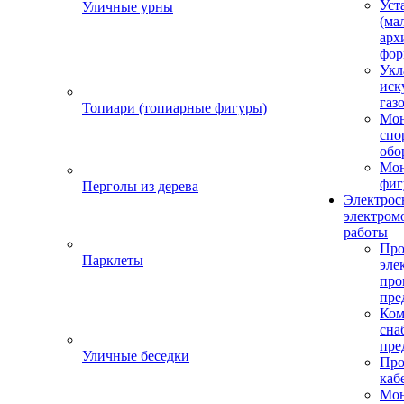
Уст
Уличные урны
(ма
арх
фор
Укл
иск
газ
Топиари (топиарные фигуры)
Мо
спо
обо
Мон
фиг
Перголы из дерева
Электрос
электром
работы
Про
Парклеты
эле
пр
пре
Ком
сна
пре
Уличные беседки
Про
каб
Мо