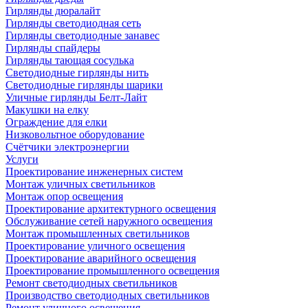
Гирлянды дюралайт
Гирлянды светодиодная сеть
Гирлянды светодиодные занавес
Гирлянды спайдеры
Гирлянды тающая сосулька
Светодиодные гирлянды нить
Светодиодные гирлянды шарики
Уличные гирлянды Белт-Лайт
Макушки на елку
Ограждение для елки
Низковольтное оборудование
Счётчики электроэнергии
Услуги
Проектирование инженерных систем
Монтаж уличных светильников
Монтаж опор освещения
Проектирование архитектурного освещения
Обслуживание сетей наружного освещения
Монтаж промышленных светильников
Проектирование уличного освещения
Проектирование аварийного освещения
Проектирование промышленного освещения
Ремонт светодиодных светильников
Производство светодиодных светильников
Ремонт уличного освещения