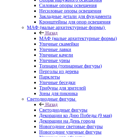
Силовые опоры освещения
Несиловые опоры освещения
Закладные детали для фундамента
Кронштейны для опор освещения
МАФ (малые архитектурные формы)
Назад
МАФ (малые архитектурные формы)
Уличные скамейки
Уличные лавки
Уличные качели
Уличные урны
Топиари (топиарные фигуры)
Перголы из дерева
Парклеты
Уличные беседки
Трибуны для зрителей
Зоны для пикника
Светодиодные фигуры
Назад
Светодиодные фигуры
Декорации ко Дню Победы (9 мая)
Декорации на День города
Новогодние световые фигуры
Новогодние уличные фигуры