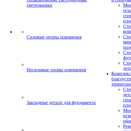
светильники
Мо
огр
спо
пло
Стр
вор
Стр
Силовые опоры освещения
мин
пол
Стр
фут
Стр
дет
Несиловые опоры освещения
Комплекс
благоуст
территор
Стр
дет
спо
Закладные детали для фундамента
пло
Мон
игр
обо
Рем