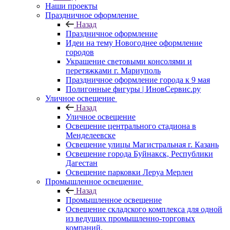
Наши проекты
Праздничное оформление
Назад
Праздничное оформление
Идеи на тему Новогоднее оформление
городов
Украшение световыми консолями и
перетяжками г. Мариуполь
Праздничное оформление города к 9 мая
Полигонные фигуры | ИновСервис.ру
Уличное освещение
Назад
Уличное освещение
Освещение центрального стадиона в
Менделеевске
Освещение улицы Магистральная г. Казань
Освещение города Буйнакск, Республики
Дагестан
Освещение парковки Леруа Мерлен
Промышленное освещение
Назад
Промышленное освещение
Освещение складского комплекса для одной
из ведущих промышленно-торговых
компаний.