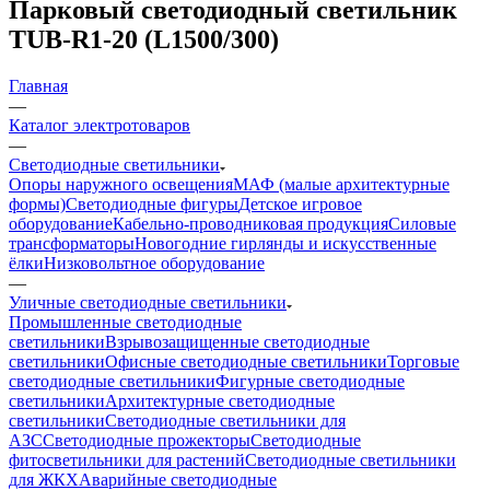
Парковый светодиодный светильник
TUB-R1-20 (L1500/300)
Главная
—
Каталог электротоваров
—
Светодиодные светильники
Опоры наружного освещения
МАФ (малые архитектурные
формы)
Светодиодные фигуры
Детское игровое
оборудование
Кабельно-проводниковая продукция
Силовые
трансформаторы
Новогодние гирлянды и искусственные
ёлки
Низковольтное оборудование
—
Уличные светодиодные светильники
Промышленные светодиодные
светильники
Взрывозащищенные светодиодные
светильники
Офисные светодиодные светильники
Торговые
светодиодные светильники
Фигурные светодиодные
светильники
Архитектурные светодиодные
светильники
Светодиодные светильники для
АЗС
Светодиодные прожекторы
Светодиодные
фитосветильники для растений
Светодиодные светильники
для ЖКХ
Аварийные светодиодные