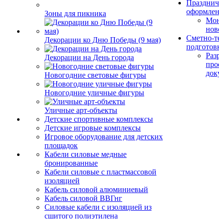
Празднич
оформле
Зоны для пикника
Мо
нов
Сметно-т
Декорации ко Дню Победы (9 мая)
подготов
Раз
Декорации на День города
про
док
Новогодние световые фигуры
Новогодние уличные фигуры
Уличные арт-объекты
Детские спортивные комплексы
Детские игровые комплексы
Игровое оборудование для детских
площадок
Кабели силовые медные
бронированные
Кабели силовые с пластмассовой
изоляцией
Кабель силовой алюминиевый
Кабель силовой ВВГнг
Силовые кабели с изоляцией из
сшитого полиэтилена