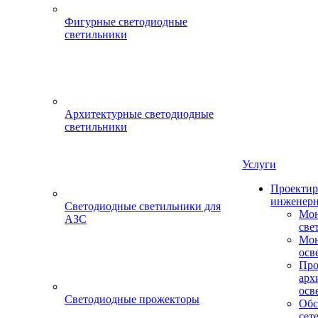
Фигурные светодиодные
светильники
Архитектурные светодиодные
светильники
Услуги
Проектир
инженерн
Светодиодные светильники для
Мон
АЗС
све
Мон
осв
Про
арх
осв
Светодиодные прожекторы
Обс
сет