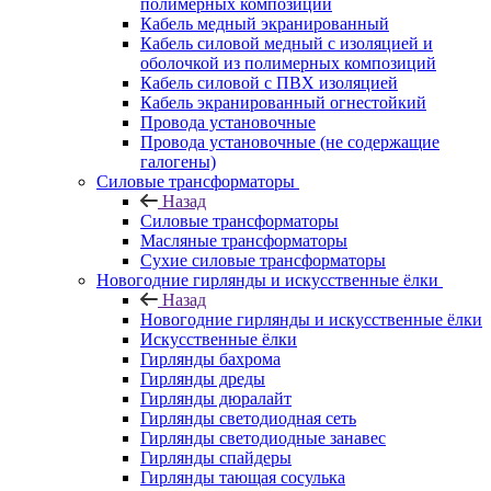
полимерных композиций
Кабель медный экранированный
Кабель силовой медный с изоляцией и
оболочкой из полимерных композиций
Кабель силовой с ПВХ изоляцией
Кабель экранированный огнестойкий
Провода установочные
Провода установочные (не содержащие
галогены)
Силовые трансформаторы
Назад
Силовые трансформаторы
Масляные трансформаторы
Сухие силовые трансформаторы
Новогодние гирлянды и искусственные ёлки
Назад
Новогодние гирлянды и искусственные ёлки
Искусственные ёлки
Гирлянды бахрома
Гирлянды дреды
Гирлянды дюралайт
Гирлянды светодиодная сеть
Гирлянды светодиодные занавес
Гирлянды спайдеры
Гирлянды тающая сосулька