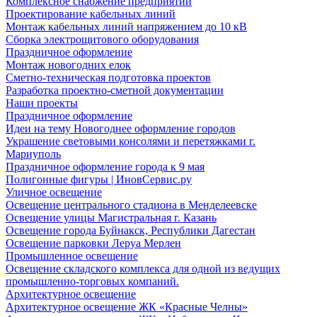
Комплексное снабжение предприятий
Проектирование кабельных линий
Монтаж кабельных линий напряжением до 10 кВ
Сборка электрощитового оборудования
Праздничное оформление
Монтаж новогодних елок
Сметно-техническая подготовка проектов
Разработка проектно-сметной документации
Наши проекты
Праздничное оформление
Идеи на тему Новогоднее оформление городов
Украшение световыми консолями и перетяжками г.
Мариуполь
Праздничное оформление города к 9 мая
Полигонные фигуры | ИновСервис.ру
Уличное освещение
Освещение центрального стадиона в Менделеевске
Освещение улицы Магистральная г. Казань
Освещение города Буйнакск, Республики Дагестан
Освещение парковки Леруа Мерлен
Промышленное освещение
Освещение складского комплекса для одной из ведущих
промышленно-торговых компаний.
Архитектурное освещение
Архитектурное освещение ЖК «Красные Челны»