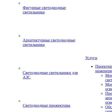
Фигурные светодиодные
светильники
Архитектурные светодиодные
светильники
Услуги
Проектир
инженерн
Светодиодные светильники для
Мон
АЗС
све
Мон
осв
Про
арх
осв
Светодиодные прожекторы
Обс
сет