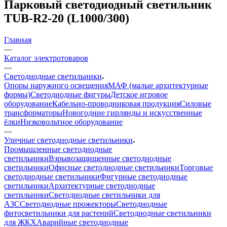
Парковый светодиодный светильник
TUB-R2-20 (L1000/300)
Главная
—
Каталог электротоваров
—
Светодиодные светильники
Опоры наружного освещения
МАФ (малые архитектурные
формы)
Светодиодные фигуры
Детское игровое
оборудование
Кабельно-проводниковая продукция
Силовые
трансформаторы
Новогодние гирлянды и искусственные
ёлки
Низковольтное оборудование
—
Уличные светодиодные светильники
Промышленные светодиодные
светильники
Взрывозащищенные светодиодные
светильники
Офисные светодиодные светильники
Торговые
светодиодные светильники
Фигурные светодиодные
светильники
Архитектурные светодиодные
светильники
Светодиодные светильники для
АЗС
Светодиодные прожекторы
Светодиодные
фитосветильники для растений
Светодиодные светильники
для ЖКХ
Аварийные светодиодные