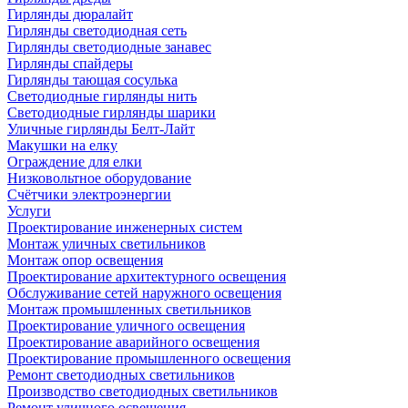
Гирлянды дюралайт
Гирлянды светодиодная сеть
Гирлянды светодиодные занавес
Гирлянды спайдеры
Гирлянды тающая сосулька
Светодиодные гирлянды нить
Светодиодные гирлянды шарики
Уличные гирлянды Белт-Лайт
Макушки на елку
Ограждение для елки
Низковольтное оборудование
Счётчики электроэнергии
Услуги
Проектирование инженерных систем
Монтаж уличных светильников
Монтаж опор освещения
Проектирование архитектурного освещения
Обслуживание сетей наружного освещения
Монтаж промышленных светильников
Проектирование уличного освещения
Проектирование аварийного освещения
Проектирование промышленного освещения
Ремонт светодиодных светильников
Производство светодиодных светильников
Ремонт уличного освещения