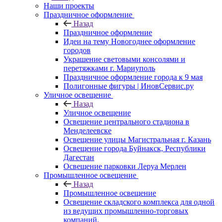
Наши проекты
Праздничное оформление
Назад
Праздничное оформление
Идеи на тему Новогоднее оформление
городов
Украшение световыми консолями и
перетяжками г. Мариуполь
Праздничное оформление города к 9 мая
Полигонные фигуры | ИновСервис.ру
Уличное освещение
Назад
Уличное освещение
Освещение центрального стадиона в
Менделеевске
Освещение улицы Магистральная г. Казань
Освещение города Буйнакск, Республики
Дагестан
Освещение парковки Леруа Мерлен
Промышленное освещение
Назад
Промышленное освещение
Освещение складского комплекса для одной
из ведущих промышленно-торговых
компаний.