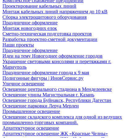
Комплексное снабжение предприятий
Проектирование кабельных линий
Монтаж кабельных линий напряжением до 10 кВ
Сборка электрощитового оборудования
Праздничное оформление
Монтаж новогодних елок
Сметно-техническая подготовка проектов
Разработка проектно-сметной документации
Наши проекты
Праздничное оформление
Идеи на тему Новогоднее оформление городов
Украшение световыми консолями и перетяжками г.
Мариуполь
Праздничное оформление города к 9 мая
Полигонные фигуры | ИновСервис.ру
Уличное освещение
Освещение центрального стадиона в Менделеевске
Освещение улицы Магистральная г. Казань
Освещение города Буйнакск, Республики Дагестан
Освещение парковки Леруа Мерлен
Промышленное освещение
Освещение складского комплекса для одной из ведущих
промышленно-торговых компаний.
Архитектурное освещение
Архитектурное освещение ЖК «Красные Челны»