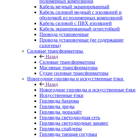
полимерных композиций
Кабель медный экранированный
Кабель силовой медный с изоляцией и
оболочкой из полимерных композиций
Кабель силовой с ПВХ изоляцией
Кабель экранированный огнестойкий
Провода установочные
Провода установочные (не содержащие
галогены)
Силовые трансформаторы
Назад
Силовые трансформаторы
Масляные трансформаторы
Сухие силовые трансформаторы
Новогодние гирлянды и искусственные ёлки
Назад
Новогодние гирлянды и искусственные ёлки
Искусственные ёлки
Гирлянды бахрома
Гирлянды дреды
Гирлянды дюралайт
Гирлянды светодиодная сеть
Гирлянды светодиодные занавес
Гирлянды спайдеры
Гирлянды тающая сосулька