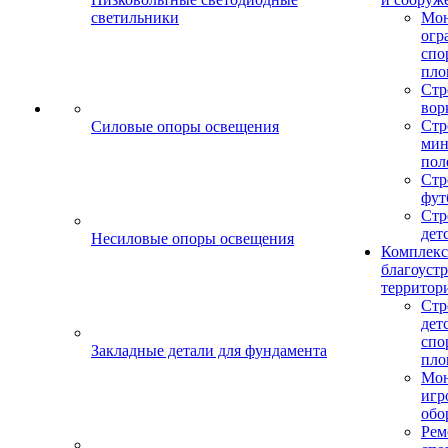
светильники
Мо
огр
спо
пло
Стр
вор
Стр
Силовые опоры освещения
мин
пол
Стр
фут
Стр
дет
Несиловые опоры освещения
Комплекс
благоуст
территор
Стр
дет
спо
Закладные детали для фундамента
пло
Мон
игр
обо
Рем