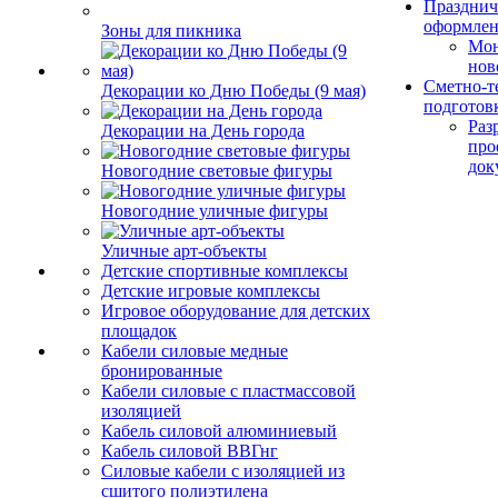
Празднич
оформле
Зоны для пикника
Мо
нов
Сметно-т
Декорации ко Дню Победы (9 мая)
подготов
Раз
Декорации на День города
про
док
Новогодние световые фигуры
Новогодние уличные фигуры
Уличные арт-объекты
Детские спортивные комплексы
Детские игровые комплексы
Игровое оборудование для детских
площадок
Кабели силовые медные
бронированные
Кабели силовые с пластмассовой
изоляцией
Кабель силовой алюминиевый
Кабель силовой ВВГнг
Силовые кабели с изоляцией из
сшитого полиэтилена