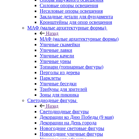
Силовые опоры освещения
Несиловые опоры освещения
Закладные детали для фундамента
Кронштейны для опор освещения
МАФ (малые архитектурные формы)
Назад
МАФ (малые архитектурные формы)
Уличные скамейки
Уличные лавки
Уличные качели
Уличные урны
Топиари (топиарные фигуры)
Перголы из дерева
Парклеты
Уличные беседки
Трибуны для зрителей
Зоны для пикника
Светодиодные фигуры
Назад
Светодиодные фигуры
Декорации ко Дню Победы (9 мая)
Декорации на День города
Новогодние световые фигуры
Новогодние уличные фигуры