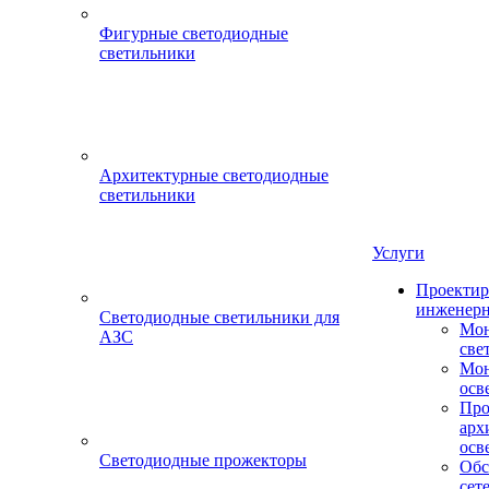
Фигурные светодиодные
светильники
Архитектурные светодиодные
светильники
Услуги
Проектир
инженерн
Светодиодные светильники для
Мон
АЗС
све
Мон
осв
Про
арх
осв
Светодиодные прожекторы
Обс
сет