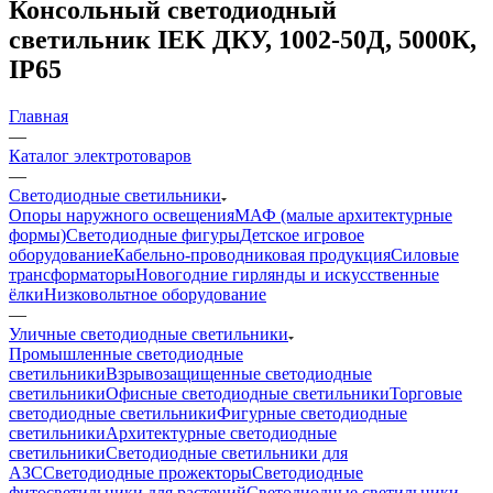
Консольный светодиодный
светильник IEK ДКУ, 1002-50Д, 5000К,
IP65
Главная
—
Каталог электротоваров
—
Светодиодные светильники
Опоры наружного освещения
МАФ (малые архитектурные
формы)
Светодиодные фигуры
Детское игровое
оборудование
Кабельно-проводниковая продукция
Силовые
трансформаторы
Новогодние гирлянды и искусственные
ёлки
Низковольтное оборудование
—
Уличные светодиодные светильники
Промышленные светодиодные
светильники
Взрывозащищенные светодиодные
светильники
Офисные светодиодные светильники
Торговые
светодиодные светильники
Фигурные светодиодные
светильники
Архитектурные светодиодные
светильники
Светодиодные светильники для
АЗС
Светодиодные прожекторы
Светодиодные
фитосветильники для растений
Светодиодные светильники