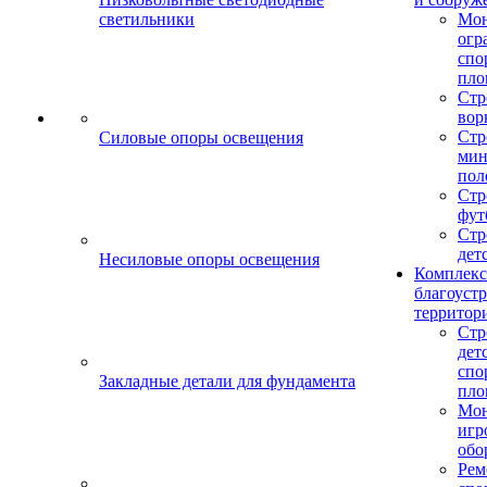
светильники
Мо
огр
спо
пло
Стр
вор
Стр
Силовые опоры освещения
мин
пол
Стр
фут
Стр
дет
Несиловые опоры освещения
Комплекс
благоуст
территор
Стр
дет
спо
Закладные детали для фундамента
пло
Мон
игр
обо
Рем