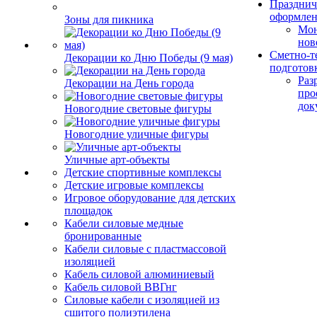
Празднич
оформле
Зоны для пикника
Мо
нов
Сметно-т
Декорации ко Дню Победы (9 мая)
подготов
Раз
Декорации на День города
про
док
Новогодние световые фигуры
Новогодние уличные фигуры
Уличные арт-объекты
Детские спортивные комплексы
Детские игровые комплексы
Игровое оборудование для детских
площадок
Кабели силовые медные
бронированные
Кабели силовые с пластмассовой
изоляцией
Кабель силовой алюминиевый
Кабель силовой ВВГнг
Силовые кабели с изоляцией из
сшитого полиэтилена