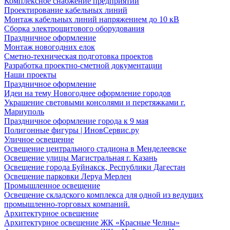
Комплексное снабжение предприятий
Проектирование кабельных линий
Монтаж кабельных линий напряжением до 10 кВ
Сборка электрощитового оборудования
Праздничное оформление
Монтаж новогодних елок
Сметно-техническая подготовка проектов
Разработка проектно-сметной документации
Наши проекты
Праздничное оформление
Идеи на тему Новогоднее оформление городов
Украшение световыми консолями и перетяжками г.
Мариуполь
Праздничное оформление города к 9 мая
Полигонные фигуры | ИновСервис.ру
Уличное освещение
Освещение центрального стадиона в Менделеевске
Освещение улицы Магистральная г. Казань
Освещение города Буйнакск, Республики Дагестан
Освещение парковки Леруа Мерлен
Промышленное освещение
Освещение складского комплекса для одной из ведущих
промышленно-торговых компаний.
Архитектурное освещение
Архитектурное освещение ЖК «Красные Челны»