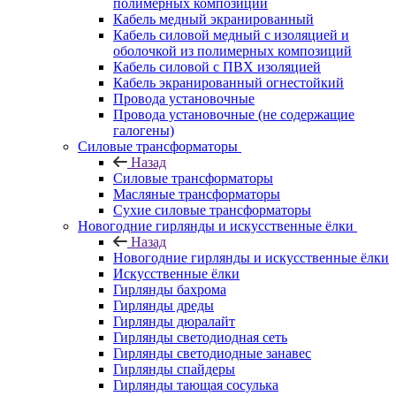
полимерных композиций
Кабель медный экранированный
Кабель силовой медный с изоляцией и
оболочкой из полимерных композиций
Кабель силовой с ПВХ изоляцией
Кабель экранированный огнестойкий
Провода установочные
Провода установочные (не содержащие
галогены)
Силовые трансформаторы
Назад
Силовые трансформаторы
Масляные трансформаторы
Сухие силовые трансформаторы
Новогодние гирлянды и искусственные ёлки
Назад
Новогодние гирлянды и искусственные ёлки
Искусственные ёлки
Гирлянды бахрома
Гирлянды дреды
Гирлянды дюралайт
Гирлянды светодиодная сеть
Гирлянды светодиодные занавес
Гирлянды спайдеры
Гирлянды тающая сосулька