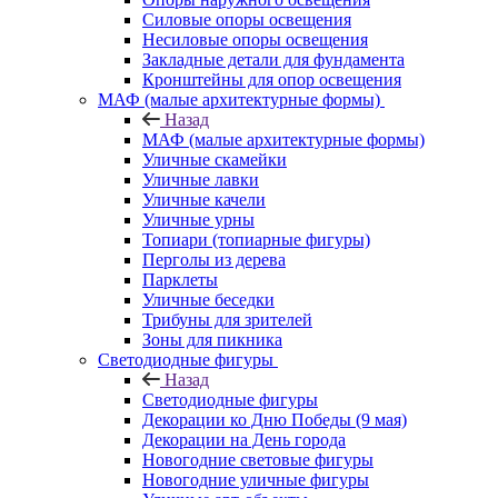
Силовые опоры освещения
Несиловые опоры освещения
Закладные детали для фундамента
Кронштейны для опор освещения
МАФ (малые архитектурные формы)
Назад
МАФ (малые архитектурные формы)
Уличные скамейки
Уличные лавки
Уличные качели
Уличные урны
Топиари (топиарные фигуры)
Перголы из дерева
Парклеты
Уличные беседки
Трибуны для зрителей
Зоны для пикника
Светодиодные фигуры
Назад
Светодиодные фигуры
Декорации ко Дню Победы (9 мая)
Декорации на День города
Новогодние световые фигуры
Новогодние уличные фигуры