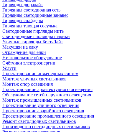
Гирлянды дюралайт
Гирлянды светодиодная сеть
Гирлянды светодиодные занавес
Гирлянды спайдеры
Гирлянды тающая сосулька
Светодиодные гирлянды нить
Светодиодные гирлянды шарики
Уличные гирлянды Белт-Лайт
Макушки на елку
Ограждение для елки
Низковольтное оборудование
Счётчики электроэнергии
Услуги
Проектирование инженерных систем
Монтаж уличных светильников
Монтаж опор освещения
Проектирование архитектурного освещения
Обслуживание сетей наружного освещения
Монтаж промышленных светильников
Проектирование уличного освещения
Проектирование аварийного освещения
Проектирование промышленного освещения
Ремонт светодиодных светильников
Производство светодиодных светильников
Ремонт уличного освещения