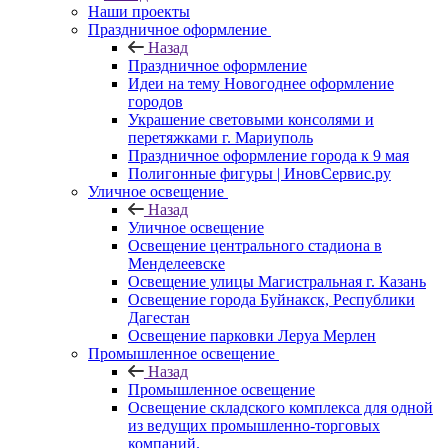
Наши проекты
Праздничное оформление
Назад
Праздничное оформление
Идеи на тему Новогоднее оформление
городов
Украшение световыми консолями и
перетяжками г. Мариуполь
Праздничное оформление города к 9 мая
Полигонные фигуры | ИновСервис.ру
Уличное освещение
Назад
Уличное освещение
Освещение центрального стадиона в
Менделеевске
Освещение улицы Магистральная г. Казань
Освещение города Буйнакск, Республики
Дагестан
Освещение парковки Леруа Мерлен
Промышленное освещение
Назад
Промышленное освещение
Освещение складского комплекса для одной
из ведущих промышленно-торговых
компаний.