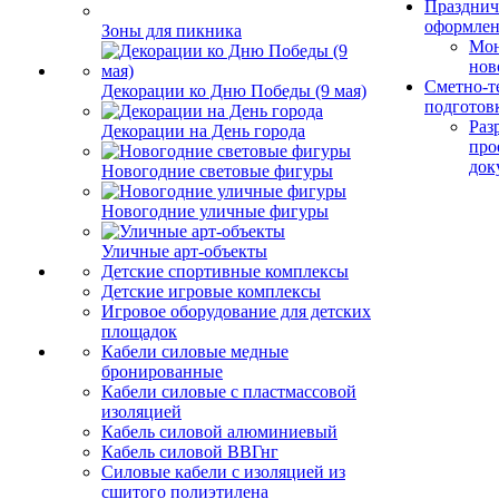
Празднич
оформле
Зоны для пикника
Мо
нов
Сметно-т
Декорации ко Дню Победы (9 мая)
подготов
Раз
Декорации на День города
про
док
Новогодние световые фигуры
Новогодние уличные фигуры
Уличные арт-объекты
Детские спортивные комплексы
Детские игровые комплексы
Игровое оборудование для детских
площадок
Кабели силовые медные
бронированные
Кабели силовые с пластмассовой
изоляцией
Кабель силовой алюминиевый
Кабель силовой ВВГнг
Силовые кабели с изоляцией из
сшитого полиэтилена