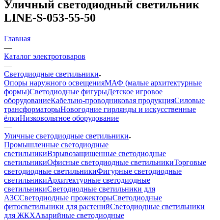
Уличный светодиодный светильник
LINE-S-053-55-50
Главная
—
Каталог электротоваров
—
Светодиодные светильники
Опоры наружного освещения
МАФ (малые архитектурные
формы)
Светодиодные фигуры
Детское игровое
оборудование
Кабельно-проводниковая продукция
Силовые
трансформаторы
Новогодние гирлянды и искусственные
ёлки
Низковольтное оборудование
—
Уличные светодиодные светильники
Промышленные светодиодные
светильники
Взрывозащищенные светодиодные
светильники
Офисные светодиодные светильники
Торговые
светодиодные светильники
Фигурные светодиодные
светильники
Архитектурные светодиодные
светильники
Светодиодные светильники для
АЗС
Светодиодные прожекторы
Светодиодные
фитосветильники для растений
Светодиодные светильники
для ЖКХ
Аварийные светодиодные