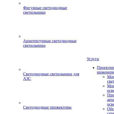
Фигурные светодиодные
светильники
Архитектурные светодиодные
светильники
Услуги
Проектир
инженерн
Светодиодные светильники для
Мон
АЗС
све
Мон
осв
Про
арх
осв
Светодиодные прожекторы
Обс
сет