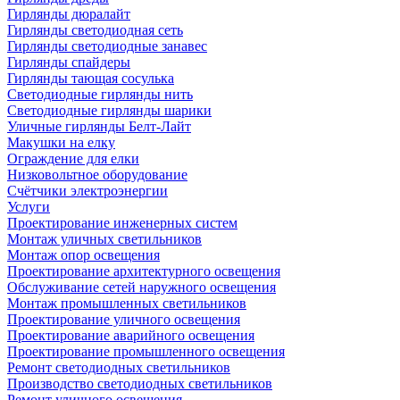
Гирлянды дюралайт
Гирлянды светодиодная сеть
Гирлянды светодиодные занавес
Гирлянды спайдеры
Гирлянды тающая сосулька
Светодиодные гирлянды нить
Светодиодные гирлянды шарики
Уличные гирлянды Белт-Лайт
Макушки на елку
Ограждение для елки
Низковольтное оборудование
Счётчики электроэнергии
Услуги
Проектирование инженерных систем
Монтаж уличных светильников
Монтаж опор освещения
Проектирование архитектурного освещения
Обслуживание сетей наружного освещения
Монтаж промышленных светильников
Проектирование уличного освещения
Проектирование аварийного освещения
Проектирование промышленного освещения
Ремонт светодиодных светильников
Производство светодиодных светильников
Ремонт уличного освещения