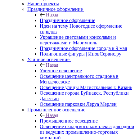
Наши проекты
Праздничное оформление
Назад
Праздничное оформление
Идеи на тему Новогоднее оформление
городов
Украшение световыми консолями и
перетяжками г. Мариуполь
Праздничное оформление города к 9 мая
Полигонные фигуры | ИновСервис.ру
Уличное освещение
Назад
Уличное освещение
Освещение центрального стадиона в
Менделеевске
Освещение улицы Магистральная г. Казань
Освещение города Буйнакск, Республики
Дагестан
Освещение парковки Леруа Мерлен
Промышленное освещение
Назад
Промышленное освещение
Освещение складского комплекса для одной
из ведущих промышленно-торговых
компаний.