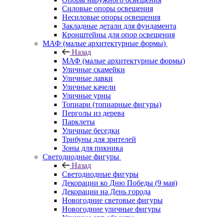
Силовые опоры освещения
Несиловые опоры освещения
Закладные детали для фундамента
Кронштейны для опор освещения
МАФ (малые архитектурные формы)
Назад
МАФ (малые архитектурные формы)
Уличные скамейки
Уличные лавки
Уличные качели
Уличные урны
Топиари (топиарные фигуры)
Перголы из дерева
Парклеты
Уличные беседки
Трибуны для зрителей
Зоны для пикника
Светодиодные фигуры
Назад
Светодиодные фигуры
Декорации ко Дню Победы (9 мая)
Декорации на День города
Новогодние световые фигуры
Новогодние уличные фигуры