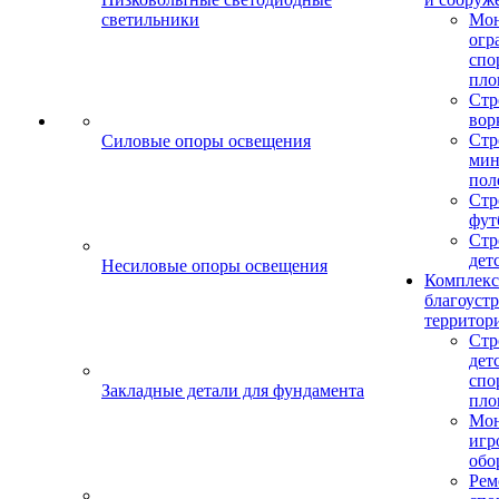
светильники
Мо
огр
спо
пло
Стр
вор
Стр
Силовые опоры освещения
мин
пол
Стр
фут
Стр
дет
Несиловые опоры освещения
Комплекс
благоуст
территор
Стр
дет
спо
Закладные детали для фундамента
пло
Мон
игр
обо
Рем