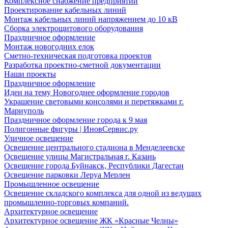
Комплексное снабжение предприятий
Проектирование кабельных линий
Монтаж кабельных линий напряжением до 10 кВ
Сборка электрощитового оборудования
Праздничное оформление
Монтаж новогодних елок
Сметно-техническая подготовка проектов
Разработка проектно-сметной документации
Наши проекты
Праздничное оформление
Идеи на тему Новогоднее оформление городов
Украшение световыми консолями и перетяжками г.
Мариуполь
Праздничное оформление города к 9 мая
Полигонные фигуры | ИновСервис.ру
Уличное освещение
Освещение центрального стадиона в Менделеевске
Освещение улицы Магистральная г. Казань
Освещение города Буйнакск, Республики Дагестан
Освещение парковки Леруа Мерлен
Промышленное освещение
Освещение складского комплекса для одной из ведущих
промышленно-торговых компаний.
Архитектурное освещение
Архитектурное освещение ЖК «Красные Челны»