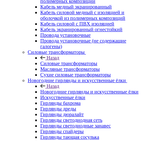
полимерных композиций
Кабель медный экранированный
Кабель силовой медный с изоляцией и
оболочкой из полимерных композиций
Кабель силовой с ПВХ изоляцией
Кабель экранированный огнестойкий
Провода установочные
Провода установочные (не содержащие
галогены)
Силовые трансформаторы
Назад
Силовые трансформаторы
Масляные трансформаторы
Сухие силовые трансформаторы
Новогодние гирлянды и искусственные ёлки
Назад
Новогодние гирлянды и искусственные ёлки
Искусственные ёлки
Гирлянды бахрома
Гирлянды дреды
Гирлянды дюралайт
Гирлянды светодиодная сеть
Гирлянды светодиодные занавес
Гирлянды спайдеры
Гирлянды тающая сосулька