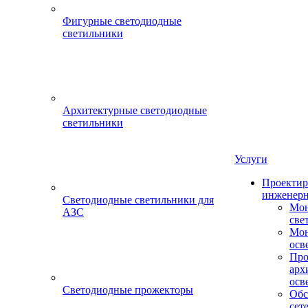
Фигурные светодиодные
светильники
Архитектурные светодиодные
светильники
Услуги
Проектир
инженерн
Светодиодные светильники для
Мон
АЗС
све
Мон
осв
Про
арх
осв
Светодиодные прожекторы
Обс
сет