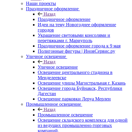
Наши проекты
Праздничное оформление
Назад
Праздничное оформление
Идеи на тему Новогоднее оформление
городов
Украшение световыми консолями и
перетяжками г. Мариуполь
Праздничное оформление города к 9 мая
Полигонные фигуры | ИновСервис.ру
Уличное освещение
Назад
Уличное освещение
Освещение центрального стадиона в
Менделеевске
Освещение улицы Магистральная г. Казань
Освещение города Буйнакск, Республики
Дагестан
Освещение парковки Леруа Мерлен
Промышленное освещение
Назад
Промышленное освещение
Освещение складского комплекса для одной
из ведущих промышленно-торговых
компаний.