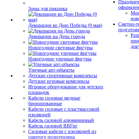
Празднич
оформле
Зоны для пикника
Мо
нов
Сметно-т
Декорации ко Дню Победы (9 мая)
подготов
Раз
Декорации на День города
про
док
Новогодние световые фигуры
Новогодние уличные фигуры
Уличные арт-объекты
Детские спортивные комплексы
Детские игровые комплексы
Игровое оборудование для детских
площадок
Кабели силовые медные
бронированные
Кабели силовые с пластмассовой
изоляцией
Кабель силовой алюминиевый
Кабель силовой ВВГнг
Силовые кабели с изоляцией из
сшитого полиэтилена