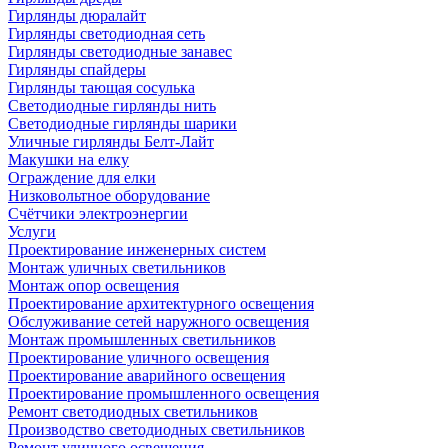
Гирлянды дюралайт
Гирлянды светодиодная сеть
Гирлянды светодиодные занавес
Гирлянды спайдеры
Гирлянды тающая сосулька
Светодиодные гирлянды нить
Светодиодные гирлянды шарики
Уличные гирлянды Белт-Лайт
Макушки на елку
Ограждение для елки
Низковольтное оборудование
Счётчики электроэнергии
Услуги
Проектирование инженерных систем
Монтаж уличных светильников
Монтаж опор освещения
Проектирование архитектурного освещения
Обслуживание сетей наружного освещения
Монтаж промышленных светильников
Проектирование уличного освещения
Проектирование аварийного освещения
Проектирование промышленного освещения
Ремонт светодиодных светильников
Производство светодиодных светильников
Ремонт уличного освещения