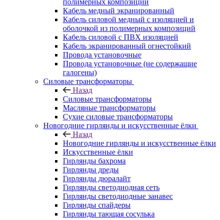
полимерных композиций
Кабель медный экранированный
Кабель силовой медный с изоляцией и
оболочкой из полимерных композиций
Кабель силовой с ПВХ изоляцией
Кабель экранированный огнестойкий
Провода установочные
Провода установочные (не содержащие
галогены)
Силовые трансформаторы
Назад
Силовые трансформаторы
Масляные трансформаторы
Сухие силовые трансформаторы
Новогодние гирлянды и искусственные ёлки
Назад
Новогодние гирлянды и искусственные ёлки
Искусственные ёлки
Гирлянды бахрома
Гирлянды дреды
Гирлянды дюралайт
Гирлянды светодиодная сеть
Гирлянды светодиодные занавес
Гирлянды спайдеры
Гирлянды тающая сосулька