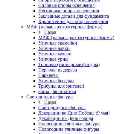
Силовые опоры освещения
Несиловые опоры освещения
Закладные детали для фундамента
Кронштейны для опор освещения
МАФ (малые архитектурные формы)
Назад
МАФ (малые архитектурные формы)
Уличные скамейки
Уличные лавки
Уличные качели
Уличные урны
Топиари (топиарные фигуры)
Перголы из дерева
Парклеты
Уличные беседки
Трибуны для зрителей
Зоны для пикника
Светодиодные фигуры
Назад
Светодиодные фигуры
Декорации ко Дню Победы (9 мая)
Декорации на День города
Новогодние световые фигуры
Новогодние уличные фигуры