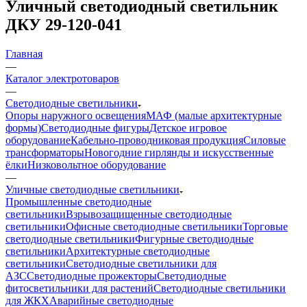
Уличный светодиодный светильник
ДКУ 29-120-041
Главная
—
Каталог электротоваров
—
Светодиодные светильники
Опоры наружного освещения
МАФ (малые архитектурные
формы)
Светодиодные фигуры
Детское игровое
оборудование
Кабельно-проводниковая продукция
Силовые
трансформаторы
Новогодние гирлянды и искусственные
ёлки
Низковольтное оборудование
—
Уличные светодиодные светильники
Промышленные светодиодные
светильники
Взрывозащищенные светодиодные
светильники
Офисные светодиодные светильники
Торговые
светодиодные светильники
Фигурные светодиодные
светильники
Архитектурные светодиодные
светильники
Светодиодные светильники для
АЗС
Светодиодные прожекторы
Светодиодные
фитосветильники для растений
Светодиодные светильники
для ЖКХ
Аварийные светодиодные