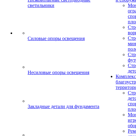
светильники
Мо
огр
спо
пло
Стр
вор
Стр
Силовые опоры освещения
мин
пол
Стр
фут
Стр
дет
Несиловые опоры освещения
Комплекс
благоуст
территор
Стр
дет
спо
Закладные детали для фундамента
пло
Мон
игр
обо
Рем