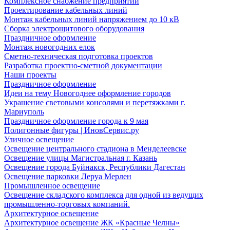
Комплексное снабжение предприятий
Проектирование кабельных линий
Монтаж кабельных линий напряжением до 10 кВ
Сборка электрощитового оборудования
Праздничное оформление
Монтаж новогодних елок
Сметно-техническая подготовка проектов
Разработка проектно-сметной документации
Наши проекты
Праздничное оформление
Идеи на тему Новогоднее оформление городов
Украшение световыми консолями и перетяжками г.
Мариуполь
Праздничное оформление города к 9 мая
Полигонные фигуры | ИновСервис.ру
Уличное освещение
Освещение центрального стадиона в Менделеевске
Освещение улицы Магистральная г. Казань
Освещение города Буйнакск, Республики Дагестан
Освещение парковки Леруа Мерлен
Промышленное освещение
Освещение складского комплекса для одной из ведущих
промышленно-торговых компаний.
Архитектурное освещение
Архитектурное освещение ЖК «Красные Челны»