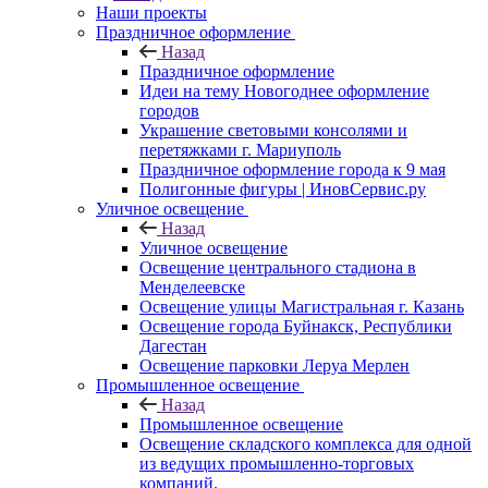
Наши проекты
Праздничное оформление
Назад
Праздничное оформление
Идеи на тему Новогоднее оформление
городов
Украшение световыми консолями и
перетяжками г. Мариуполь
Праздничное оформление города к 9 мая
Полигонные фигуры | ИновСервис.ру
Уличное освещение
Назад
Уличное освещение
Освещение центрального стадиона в
Менделеевске
Освещение улицы Магистральная г. Казань
Освещение города Буйнакск, Республики
Дагестан
Освещение парковки Леруа Мерлен
Промышленное освещение
Назад
Промышленное освещение
Освещение складского комплекса для одной
из ведущих промышленно-торговых
компаний.