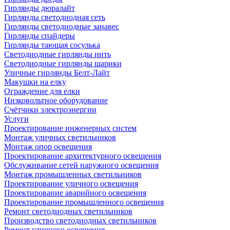
Гирлянды дюралайт
Гирлянды светодиодная сеть
Гирлянды светодиодные занавес
Гирлянды спайдеры
Гирлянды тающая сосулька
Светодиодные гирлянды нить
Светодиодные гирлянды шарики
Уличные гирлянды Белт-Лайт
Макушки на елку
Ограждение для елки
Низковольтное оборудование
Счётчики электроэнергии
Услуги
Проектирование инженерных систем
Монтаж уличных светильников
Монтаж опор освещения
Проектирование архитектурного освещения
Обслуживание сетей наружного освещения
Монтаж промышленных светильников
Проектирование уличного освещения
Проектирование аварийного освещения
Проектирование промышленного освещения
Ремонт светодиодных светильников
Производство светодиодных светильников
Ремонт уличного освещения