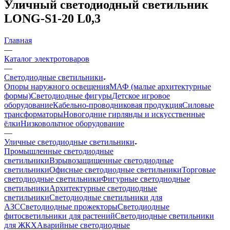
Уличный светодиодный светильник
LONG-S1-20 L0,3
Главная
—
Каталог электротоваров
—
Светодиодные светильники
Опоры наружного освещения
МАФ (малые архитектурные
формы)
Светодиодные фигуры
Детское игровое
оборудование
Кабельно-проводниковая продукция
Силовые
трансформаторы
Новогодние гирлянды и искусственные
ёлки
Низковольтное оборудование
—
Уличные светодиодные светильники
Промышленные светодиодные
светильники
Взрывозащищенные светодиодные
светильники
Офисные светодиодные светильники
Торговые
светодиодные светильники
Фигурные светодиодные
светильники
Архитектурные светодиодные
светильники
Светодиодные светильники для
АЗС
Светодиодные прожекторы
Светодиодные
фитосветильники для растений
Светодиодные светильники
для ЖКХ
Аварийные светодиодные