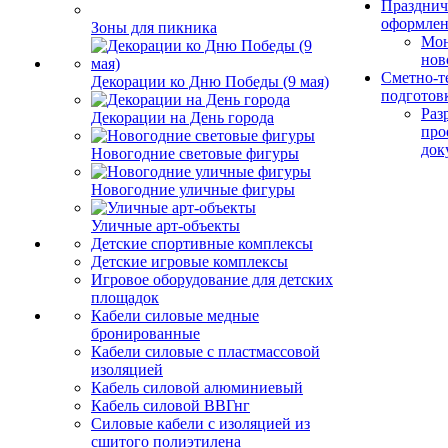
Празднич
оформле
Зоны для пикника
Мо
нов
Сметно-т
Декорации ко Дню Победы (9 мая)
подготов
Раз
Декорации на День города
про
док
Новогодние световые фигуры
Новогодние уличные фигуры
Уличные арт-объекты
Детские спортивные комплексы
Детские игровые комплексы
Игровое оборудование для детских
площадок
Кабели силовые медные
бронированные
Кабели силовые с пластмассовой
изоляцией
Кабель силовой алюминиевый
Кабель силовой ВВГнг
Силовые кабели с изоляцией из
сшитого полиэтилена