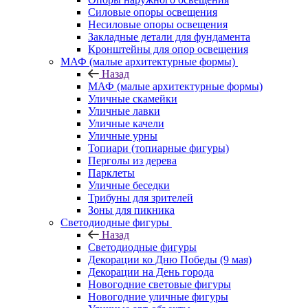
Силовые опоры освещения
Несиловые опоры освещения
Закладные детали для фундамента
Кронштейны для опор освещения
МАФ (малые архитектурные формы)
Назад
МАФ (малые архитектурные формы)
Уличные скамейки
Уличные лавки
Уличные качели
Уличные урны
Топиари (топиарные фигуры)
Перголы из дерева
Парклеты
Уличные беседки
Трибуны для зрителей
Зоны для пикника
Светодиодные фигуры
Назад
Светодиодные фигуры
Декорации ко Дню Победы (9 мая)
Декорации на День города
Новогодние световые фигуры
Новогодние уличные фигуры