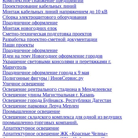
Комплексное снабжение предприятий
Проектирование кабельных линий
Монтаж кабельных линий напряжением до 10 кВ
Сборка электрощитового оборудования
Праздничное оформление
Монтаж новогодних елок
Сметно-техническая подготовка проектов
Разработка проектно-сметной документации
Наши проекты
Праздничное оформление
Идеи на тему Новогоднее оформление городов
Украшение световыми консолями и перетяжками г.
Мариуполь
Праздничное оформление города к 9 мая
Полигонные фигуры | ИновСервис.ру
Уличное освещение
Освещение центрального стадиона в Менделеевске
Освещение улицы Магистральная г. Казань
Освещение города Буйнакск, Республики Дагестан
Освещение парковки Леруа Мерлен
Промышленное освещение
Освещение складского комплекса для одной из ведущих
промышленно-торговых компаний.
Архитектурное освещение
Архитектурное освещение ЖК «Красные Челны»