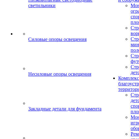
светильники
Мо
огр
спо
пло
Стр
вор
Стр
Силовые опоры освещения
мин
пол
Стр
фут
Стр
дет
Несиловые опоры освещения
Комплекс
благоуст
территор
Стр
дет
спо
Закладные детали для фундамента
пло
Мон
игр
обо
Рем