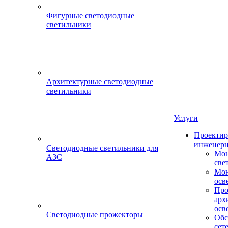
Фигурные светодиодные
светильники
Архитектурные светодиодные
светильники
Услуги
Проектир
инженерн
Светодиодные светильники для
Мон
АЗС
све
Мон
осв
Про
арх
осв
Светодиодные прожекторы
Обс
сет