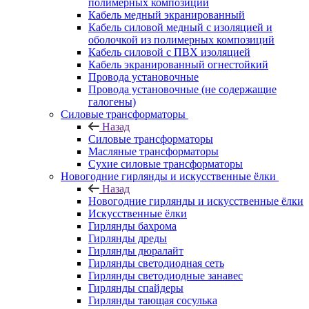
полимерных композиций
Кабель медный экранированный
Кабель силовой медный с изоляцией и
оболочкой из полимерных композиций
Кабель силовой с ПВХ изоляцией
Кабель экранированный огнестойкий
Провода установочные
Провода установочные (не содержащие
галогены)
Силовые трансформаторы
Назад
Силовые трансформаторы
Масляные трансформаторы
Сухие силовые трансформаторы
Новогодние гирлянды и искусственные ёлки
Назад
Новогодние гирлянды и искусственные ёлки
Искусственные ёлки
Гирлянды бахрома
Гирлянды дреды
Гирлянды дюралайт
Гирлянды светодиодная сеть
Гирлянды светодиодные занавес
Гирлянды спайдеры
Гирлянды тающая сосулька