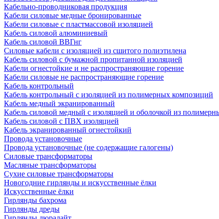
Кабельно-проводниковая продукция
Кабели силовые медные бронированные
Кабели силовые с пластмассовой изоляцией
Кабель силовой алюминиевый
Кабель силовой ВВГнг
Силовые кабели с изоляцией из сшитого полиэтилена
Кабель силовой с бумажной пропитанной изоляцией
Кабели огнестойкие и не распространяющие горение
Кабели силовые не распространяющие горение
Кабель контрольный
Кабель контрольный с изоляцией из полимерных композиций
Кабель медный экранированный
Кабель силовой медный с изоляцией и оболочкой из полимер
Кабель силовой с ПВХ изоляцией
Кабель экранированный огнестойкий
Провода установочные
Провода установочные (не содержащие галогены)
Силовые трансформаторы
Масляные трансформаторы
Сухие силовые трансформаторы
Новогодние гирлянды и искусственные ёлки
Искусственные ёлки
Гирлянды бахрома
Гирлянды дреды
Гирлянды дюралайт