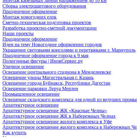
Монтаж кабельных линий напряжением до 10 кВ
Сборка электрощитового оборудования
Праздничное оформление
Монтаж новогодних елок
Сметно-техническая подготовка проектов
Разработка проектно-сметной документации
Наши проекты
Праздничное оформление
Идеи на тему Новогоднее оформление городов
Украшение световыми консолями и перетяжками г. Мариуполь
Праздничное оформление города к 9 мая
Полигонные фигуры | ИновСервис.ру
Уличное освещение
Освещение центрального стадиона в Менделеевске
Освещение улицы Магистральная г. Казань
Освещение города Буйнакск, Республики Дагестан
Освещение парковки Леруа Мерлен
Промышленное освещение
Освещение складского комплекса для одной из ведущих пром
Архитектурное освещение
Архитектурное освещение ЖК «Красные Челны»
Архитектурное освещение ЖК в Набережных Челнах
Архитектурное освещение жилого комплекса в Уфе
Архитектурное освещение жилого комплекса в Набережных Че
Как купить