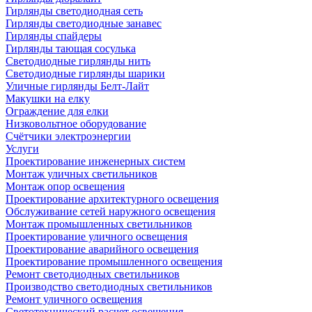
Гирлянды светодиодная сеть
Гирлянды светодиодные занавес
Гирлянды спайдеры
Гирлянды тающая сосулька
Светодиодные гирлянды нить
Светодиодные гирлянды шарики
Уличные гирлянды Белт-Лайт
Макушки на елку
Ограждение для елки
Низковольтное оборудование
Счётчики электроэнергии
Услуги
Проектирование инженерных систем
Монтаж уличных светильников
Монтаж опор освещения
Проектирование архитектурного освещения
Обслуживание сетей наружного освещения
Монтаж промышленных светильников
Проектирование уличного освещения
Проектирование аварийного освещения
Проектирование промышленного освещения
Ремонт светодиодных светильников
Производство светодиодных светильников
Ремонт уличного освещения
Светотехнический расчет освещения