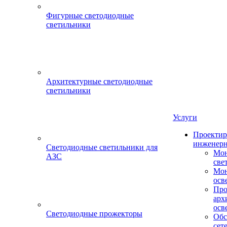
Фигурные светодиодные
светильники
Архитектурные светодиодные
светильники
Услуги
Проектир
инженерн
Светодиодные светильники для
Мон
АЗС
све
Мон
осв
Про
арх
осв
Светодиодные прожекторы
Обс
сет