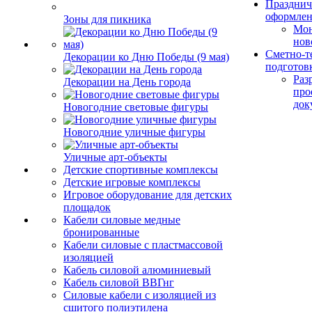
Празднич
оформле
Зоны для пикника
Мо
нов
Сметно-т
Декорации ко Дню Победы (9 мая)
подготов
Раз
Декорации на День города
про
док
Новогодние световые фигуры
Новогодние уличные фигуры
Уличные арт-объекты
Детские спортивные комплексы
Детские игровые комплексы
Игровое оборудование для детских
площадок
Кабели силовые медные
бронированные
Кабели силовые с пластмассовой
изоляцией
Кабель силовой алюминиевый
Кабель силовой ВВГнг
Силовые кабели с изоляцией из
сшитого полиэтилена