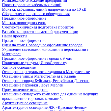
Комплексное снабжение предприятий
Проектирование кабельных линий
Монтаж кабельных линий напряжением до 10 кВ
Сборка электрощитового оборудования
Праздничное оформление
Монтаж новогодних елок
Сметно-техническая подготовка проектов
Разработка проектно-сметной документации
Наши проекты
Праздничное оформление
Идеи на тему Новогоднее оформление городов
Украшение световыми консолями и перетяжками г.
Мариуполь
Праздничное оформление города к 9 мая
Полигонные фигуры | ИновСервис.ру
Уличное освещение
Освещение центрального стадиона в Менделеевске
Освещение улицы Магистральная г. Казань
Освещение города Буйнакск, Республики Дагестан
Освещение парковки Леруа Мерлен
Промышленное освещение
Освещение складского комплекса для одной из ведущих
промышленно-торговых компаний.
Архитектурное освещение
Архитектурное освещение ЖК «Красные Челны»