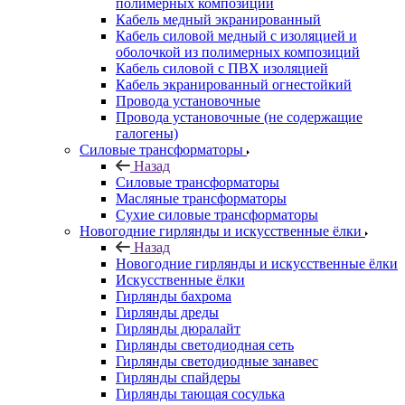
полимерных композиций
Кабель медный экранированный
Кабель силовой медный с изоляцией и
оболочкой из полимерных композиций
Кабель силовой с ПВХ изоляцией
Кабель экранированный огнестойкий
Провода установочные
Провода установочные (не содержащие
галогены)
Силовые трансформаторы
Назад
Силовые трансформаторы
Масляные трансформаторы
Сухие силовые трансформаторы
Новогодние гирлянды и искусственные ёлки
Назад
Новогодние гирлянды и искусственные ёлки
Искусственные ёлки
Гирлянды бахрома
Гирлянды дреды
Гирлянды дюралайт
Гирлянды светодиодная сеть
Гирлянды светодиодные занавес
Гирлянды спайдеры
Гирлянды тающая сосулька