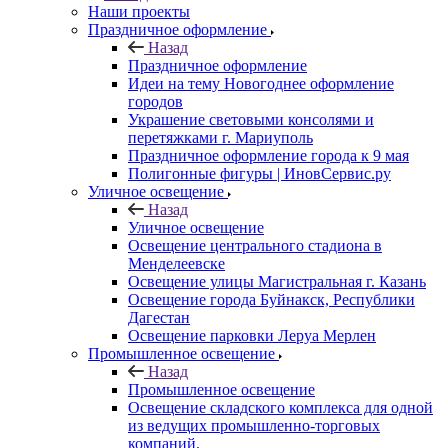
Наши проекты
Праздничное оформление
Назад
Праздничное оформление
Идеи на тему Новогоднее оформление
городов
Украшение световыми консолями и
перетяжками г. Мариуполь
Праздничное оформление города к 9 мая
Полигонные фигуры | ИновСервис.ру
Уличное освещение
Назад
Уличное освещение
Освещение центрального стадиона в
Менделеевске
Освещение улицы Магистральная г. Казань
Освещение города Буйнакск, Республики
Дагестан
Освещение парковки Леруа Мерлен
Промышленное освещение
Назад
Промышленное освещение
Освещение складского комплекса для одной
из ведущих промышленно-торговых
компаний.