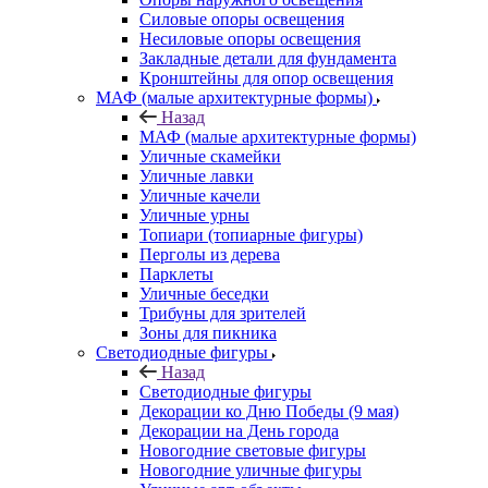
Силовые опоры освещения
Несиловые опоры освещения
Закладные детали для фундамента
Кронштейны для опор освещения
МАФ (малые архитектурные формы)
Назад
МАФ (малые архитектурные формы)
Уличные скамейки
Уличные лавки
Уличные качели
Уличные урны
Топиари (топиарные фигуры)
Перголы из дерева
Парклеты
Уличные беседки
Трибуны для зрителей
Зоны для пикника
Светодиодные фигуры
Назад
Светодиодные фигуры
Декорации ко Дню Победы (9 мая)
Декорации на День города
Новогодние световые фигуры
Новогодние уличные фигуры