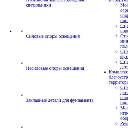
светильники
Мо
огр
спо
пло
Стр
вор
Стр
Силовые опоры освещения
мин
пол
Стр
фут
Стр
дет
Несиловые опоры освещения
Комплекс
благоуст
территор
Стр
дет
спо
Закладные детали для фундамента
пло
Мон
игр
обо
Рем