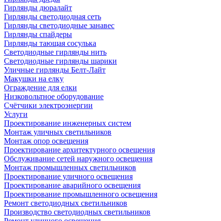
Гирлянды дюралайт
Гирлянды светодиодная сеть
Гирлянды светодиодные занавес
Гирлянды спайдеры
Гирлянды тающая сосулька
Светодиодные гирлянды нить
Светодиодные гирлянды шарики
Уличные гирлянды Белт-Лайт
Макушки на елку
Ограждение для елки
Низковольтное оборудование
Счётчики электроэнергии
Услуги
Проектирование инженерных систем
Монтаж уличных светильников
Монтаж опор освещения
Проектирование архитектурного освещения
Обслуживание сетей наружного освещения
Монтаж промышленных светильников
Проектирование уличного освещения
Проектирование аварийного освещения
Проектирование промышленного освещения
Ремонт светодиодных светильников
Производство светодиодных светильников
Ремонт уличного освещения