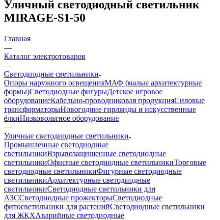
Уличный светодиодный светильник
MIRAGE-S1-50
Главная
—
Каталог электротоваров
—
Светодиодные светильники
Опоры наружного освещения
МАФ (малые архитектурные
формы)
Светодиодные фигуры
Детское игровое
оборудование
Кабельно-проводниковая продукция
Силовые
трансформаторы
Новогодние гирлянды и искусственные
ёлки
Низковольтное оборудование
—
Уличные светодиодные светильники
Промышленные светодиодные
светильники
Взрывозащищенные светодиодные
светильники
Офисные светодиодные светильники
Торговые
светодиодные светильники
Фигурные светодиодные
светильники
Архитектурные светодиодные
светильники
Светодиодные светильники для
АЗС
Светодиодные прожекторы
Светодиодные
фитосветильники для растений
Светодиодные светильники
для ЖКХ
Аварийные светодиодные