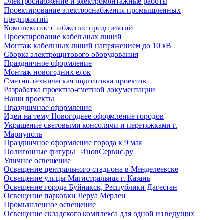
Электроснабжение и электромонтажные работы
Проектирование электроснабжения промышленных
предприятий
Комплексное снабжение предприятий
Проектирование кабельных линий
Монтаж кабельных линий напряжением до 10 кВ
Сборка электрощитового оборудования
Праздничное оформление
Монтаж новогодних елок
Сметно-техническая подготовка проектов
Разработка проектно-сметной документации
Наши проекты
Праздничное оформление
Идеи на тему Новогоднее оформление городов
Украшение световыми консолями и перетяжками г.
Мариуполь
Праздничное оформление города к 9 мая
Полигонные фигуры | ИновСервис.ру
Уличное освещение
Освещение центрального стадиона в Менделеевске
Освещение улицы Магистральная г. Казань
Освещение города Буйнакск, Республики Дагестан
Освещение парковки Леруа Мерлен
Промышленное освещение
Освещение складского комплекса для одной из ведущих