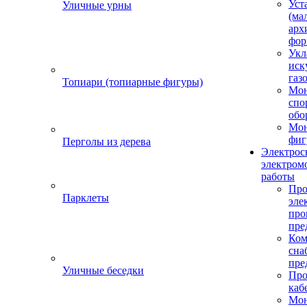
Уст
Уличные урны
(ма
арх
фор
Укл
иск
газ
Топиари (топиарные фигуры)
Мо
спо
обо
Мон
фиг
Перголы из дерева
Электрос
электром
работы
Про
Парклеты
эле
пр
пре
Ком
сна
пре
Уличные беседки
Про
каб
Мо