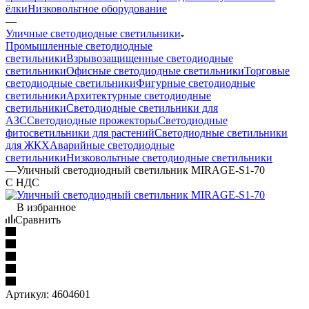
ёлки
Низковольтное оборудование
—
Уличные светодиодные светильники
Промышленные светодиодные
светильники
Взрывозащищенные светодиодные
светильники
Офисные светодиодные светильники
Торговые
светодиодные светильники
Фигурные светодиодные
светильники
Архитектурные светодиодные
светильники
Светодиодные светильники для
АЗС
Светодиодные прожекторы
Светодиодные
фитосветильники для растений
Светодиодные светильники
для ЖКХ
Аварийные светодиодные
светильники
Низковольтные светодиодные светильники
—
Уличный светодиодный светильник MIRAGE-S1-70
С НДС
В избранное
Сравнить
Артикул:
4604601