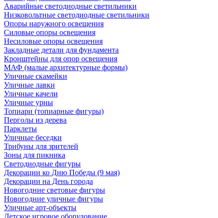
Аварийные светодиодные светильники
Низковольтные светодиодные светильники
Опоры наружного освещения
Силовые опоры освещения
Несиловые опоры освещения
Закладные детали для фундамента
Кронштейны для опор освещения
МАФ (малые архитектурные формы)
Уличные скамейки
Уличные лавки
Уличные качели
Уличные урны
Топиари (топиарные фигуры)
Перголы из дерева
Парклеты
Уличные беседки
Трибуны для зрителей
Зоны для пикника
Светодиодные фигуры
Декорации ко Дню Победы (9 мая)
Декорации на День города
Новогодние световые фигуры
Новогодние уличные фигуры
Уличные арт-объекты
Детское игровое оборудование