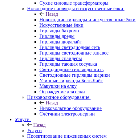
Сухие силовые трансформаторы
Новогодние гирлянды и искусственные ёлки
Назад
Новогодние гирлянды и искусственные ёлки
Искусственные ёлки
Гирлянды бахрома
Гирлянды дреды
Гирлянды дюралайт
Гирлянды светодиодная сеть
Гирлянды светодиодные занавес
Гирлянды спайдеры
Гирлянды тающая сосулька
Светодиодные гирлянды нить
Светодиодные гирлянды шарики
Уличные гирлянды Белт-Лайт
Макушки на елку
Ограждение для елки
Низковольтное оборудование
Назад
Низковольтное оборудование
Счётчики электроэнергии
Услуги
Назад
Услуги
Проектирование инженерных систем