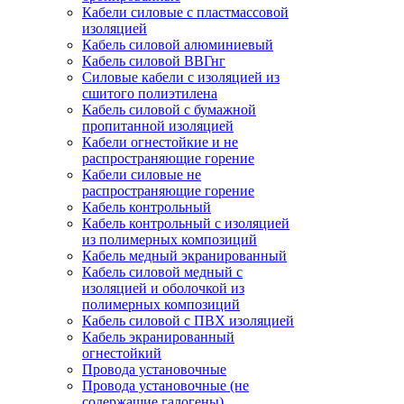
Кабели силовые с пластмассовой
изоляцией
Кабель силовой алюминиевый
Кабель силовой ВВГнг
Силовые кабели с изоляцией из
сшитого полиэтилена
Кабель силовой с бумажной
пропитанной изоляцией
Кабели огнестойкие и не
распространяющие горение
Кабели силовые не
распространяющие горение
Кабель контрольный
Кабель контрольный с изоляцией
из полимерных композиций
Кабель медный экранированный
Кабель силовой медный с
изоляцией и оболочкой из
полимерных композиций
Кабель силовой с ПВХ изоляцией
Кабель экранированный
огнестойкий
Провода установочные
Провода установочные (не
содержащие галогены)