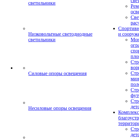
све
светильники
Рем
осв
Све
рас
Спортив
Низковольтные светодиодные
и сооруж
светильники
Мо
огр
спо
пло
Стр
вор
Стр
Силовые опоры освещения
мин
пол
Стр
фут
Стр
дет
Несиловые опоры освещения
Комплекс
благоуст
территор
Стр
дет