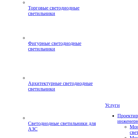
Торговые светодиодные
светильники
Фигурные светодиодные
светильники
Архитектурные светодиодные
светильники
Услуги
Проектир
инженерн
Светодиодные светильники для
Мон
АЗС
све
Мон