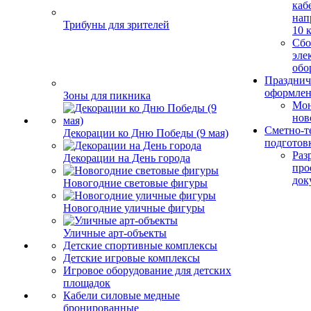
каб
нап
Трибуны для зрителей
10 
Сбо
эле
обо
Празднич
оформле
Зоны для пикника
Мо
нов
Сметно-т
Декорации ко Дню Победы (9 мая)
подготов
Раз
Декорации на День города
про
док
Новогодние световые фигуры
Новогодние уличные фигуры
Уличные арт-объекты
Детские спортивные комплексы
Детские игровые комплексы
Игровое оборудование для детских
площадок
Кабели силовые медные
бронированные