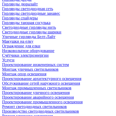
Гирлянды дюралайт
Гирлянды светодиодная сеть
Гирлянды светодиодные занавес
Гирлянды спайдеры
Гирлянды тающая сосулька
Светодиодные гирлянды нить
Светодиодные гирлянды шарики
Уличные гирлянды Белт-Лайт
Макушки на елку
Ограждение для елки
Низковольтное оборудование
Счётчики электроэнергии
Услуги
Проектирование инженерных систем
Монтаж уличных светильников
Монтаж опор освещения
Проектирование архитектурного освещения
Обслуживание сетей наружного освещения
Монтаж промышленных светильников
Проектирование уличного освещения
Проектирование аварийного освещения
Проектирование промышленного освещения
Ремонт светодиодных светильников
Производство светодиодных светильников
Ремонт уличного освещения