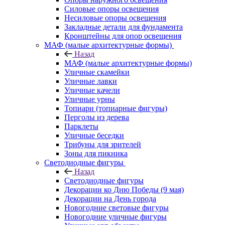
Силовые опоры освещения
Несиловые опоры освещения
Закладные детали для фундамента
Кронштейны для опор освещения
МАФ (малые архитектурные формы)
Назад
МАФ (малые архитектурные формы)
Уличные скамейки
Уличные лавки
Уличные качели
Уличные урны
Топиари (топиарные фигуры)
Перголы из дерева
Парклеты
Уличные беседки
Трибуны для зрителей
Зоны для пикника
Светодиодные фигуры
Назад
Светодиодные фигуры
Декорации ко Дню Победы (9 мая)
Декорации на День города
Новогодние световые фигуры
Новогодние уличные фигуры