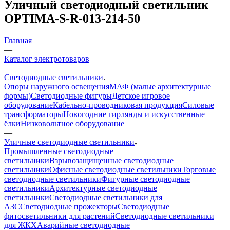
Уличный светодиодный светильник
OPTIMA-S-R-013-214-50
Главная
—
Каталог электротоваров
—
Светодиодные светильники
Опоры наружного освещения
МАФ (малые архитектурные
формы)
Светодиодные фигуры
Детское игровое
оборудование
Кабельно-проводниковая продукция
Силовые
трансформаторы
Новогодние гирлянды и искусственные
ёлки
Низковольтное оборудование
—
Уличные светодиодные светильники
Промышленные светодиодные
светильники
Взрывозащищенные светодиодные
светильники
Офисные светодиодные светильники
Торговые
светодиодные светильники
Фигурные светодиодные
светильники
Архитектурные светодиодные
светильники
Светодиодные светильники для
АЗС
Светодиодные прожекторы
Светодиодные
фитосветильники для растений
Светодиодные светильники
для ЖКХ
Аварийные светодиодные