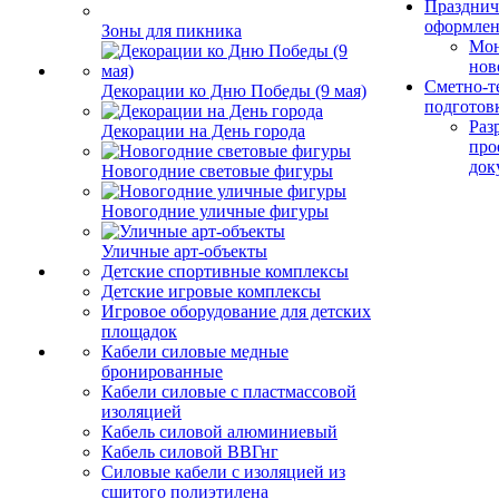
Празднич
оформле
Зоны для пикника
Мо
нов
Сметно-т
Декорации ко Дню Победы (9 мая)
подготов
Раз
Декорации на День города
про
док
Новогодние световые фигуры
Новогодние уличные фигуры
Уличные арт-объекты
Детские спортивные комплексы
Детские игровые комплексы
Игровое оборудование для детских
площадок
Кабели силовые медные
бронированные
Кабели силовые с пластмассовой
изоляцией
Кабель силовой алюминиевый
Кабель силовой ВВГнг
Силовые кабели с изоляцией из
сшитого полиэтилена