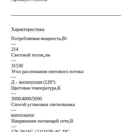
Характеристики
Потребляемая мощность,Вт
—
214
Световой поток,лм
—
31530
Угол рассеивания светового потока
—
Д – косинусная (120°)
Цветовая температура,К
—
3000/4000/5000
Способ установки светильника
—
консольное
Напряжение питающей сети,В
—
176-264АС / 12/24/36 АС-DC