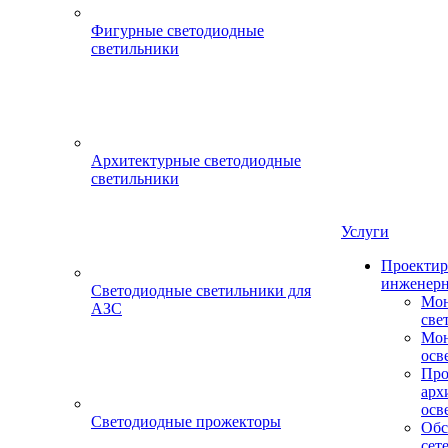
Фигурные светодиодные
светильники
Архитектурные светодиодные
светильники
Услуги
Проектир
инженерн
Светодиодные светильники для
Мон
АЗС
све
Мон
осв
Про
арх
осв
Светодиодные прожекторы
Обс
сет