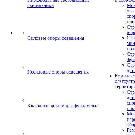
светильники
Мо
огр
спо
пло
Стр
вор
Стр
Силовые опоры освещения
мин
пол
Стр
фут
Стр
дет
Несиловые опоры освещения
Комплекс
благоуст
территор
Стр
дет
спо
Закладные детали для фундамента
пло
Мон
игр
обо
Рем