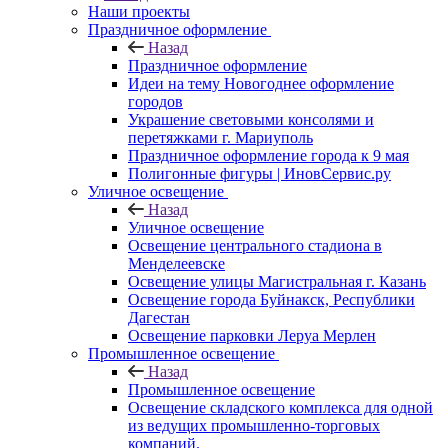
Наши проекты
Праздничное оформление
Назад
Праздничное оформление
Идеи на тему Новогоднее оформление
городов
Украшение световыми консолями и
перетяжками г. Мариуполь
Праздничное оформление города к 9 мая
Полигонные фигуры | ИновСервис.ру
Уличное освещение
Назад
Уличное освещение
Освещение центрального стадиона в
Менделеевске
Освещение улицы Магистральная г. Казань
Освещение города Буйнакск, Республики
Дагестан
Освещение парковки Леруа Мерлен
Промышленное освещение
Назад
Промышленное освещение
Освещение складского комплекса для одной
из ведущих промышленно-торговых
компаний.