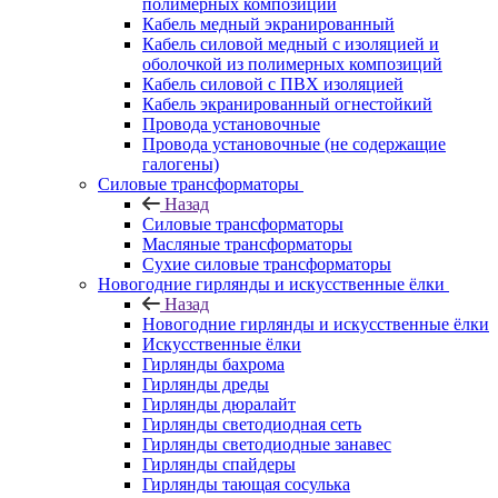
полимерных композиций
Кабель медный экранированный
Кабель силовой медный с изоляцией и
оболочкой из полимерных композиций
Кабель силовой с ПВХ изоляцией
Кабель экранированный огнестойкий
Провода установочные
Провода установочные (не содержащие
галогены)
Силовые трансформаторы
Назад
Силовые трансформаторы
Масляные трансформаторы
Сухие силовые трансформаторы
Новогодние гирлянды и искусственные ёлки
Назад
Новогодние гирлянды и искусственные ёлки
Искусственные ёлки
Гирлянды бахрома
Гирлянды дреды
Гирлянды дюралайт
Гирлянды светодиодная сеть
Гирлянды светодиодные занавес
Гирлянды спайдеры
Гирлянды тающая сосулька