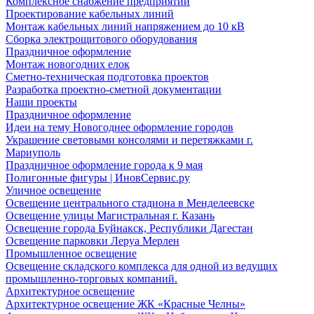
Комплексное снабжение предприятий
Проектирование кабельных линий
Монтаж кабельных линий напряжением до 10 кВ
Сборка электрощитового оборудования
Праздничное оформление
Монтаж новогодних елок
Сметно-техническая подготовка проектов
Разработка проектно-сметной документации
Наши проекты
Праздничное оформление
Идеи на тему Новогоднее оформление городов
Украшение световыми консолями и перетяжками г.
Мариуполь
Праздничное оформление города к 9 мая
Полигонные фигуры | ИновСервис.ру
Уличное освещение
Освещение центрального стадиона в Менделеевске
Освещение улицы Магистральная г. Казань
Освещение города Буйнакск, Республики Дагестан
Освещение парковки Леруа Мерлен
Промышленное освещение
Освещение складского комплекса для одной из ведущих
промышленно-торговых компаний.
Архитектурное освещение
Архитектурное освещение ЖК «Красные Челны»