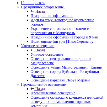
Наши проекты
Праздничное оформление
Назад
Праздничное оформление
Идеи на тему Новогоднее оформление
городов
Украшение световыми консолями и
перетяжками г. Мариуполь
Праздничное оформление города к 9 мая
Полигонные фигуры | ИновСервис.ру
Уличное освещение
Назад
Уличное освещение
Освещение центрального стадиона в
Менделеевске
Освещение улицы Магистральная г. Казань
Освещение города Буйнакск, Республики
Дагестан
Освещение парковки Леруа Мерлен
Промышленное освещение
Назад
Промышленное освещение
Освещение складского комплекса для одной
из ведущих промышленно-торговых
компаний.