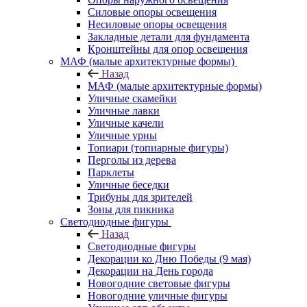
Силовые опоры освещения
Несиловые опоры освещения
Закладные детали для фундамента
Кронштейны для опор освещения
МАФ (малые архитектурные формы)
Назад
МАФ (малые архитектурные формы)
Уличные скамейки
Уличные лавки
Уличные качели
Уличные урны
Топиари (топиарные фигуры)
Перголы из дерева
Парклеты
Уличные беседки
Трибуны для зрителей
Зоны для пикника
Светодиодные фигуры
Назад
Светодиодные фигуры
Декорации ко Дню Победы (9 мая)
Декорации на День города
Новогодние световые фигуры
Новогодние уличные фигуры