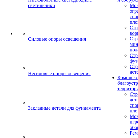
светильники
Мо
огр
спо
пло
Стр
вор
Стр
Силовые опоры освещения
мин
пол
Стр
фут
Стр
дет
Несиловые опоры освещения
Комплекс
благоуст
территор
Стр
дет
спо
Закладные детали для фундамента
пло
Мон
игр
обо
Рем