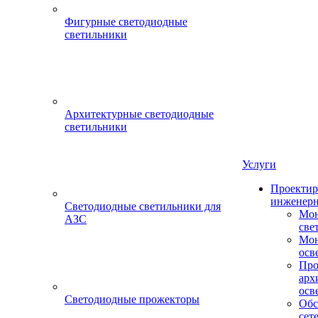
Фигурные светодиодные
светильники
Архитектурные светодиодные
светильники
Услуги
Проектир
инженерн
Светодиодные светильники для
Мон
АЗС
све
Мон
осв
Про
арх
осв
Светодиодные прожекторы
Обс
сет