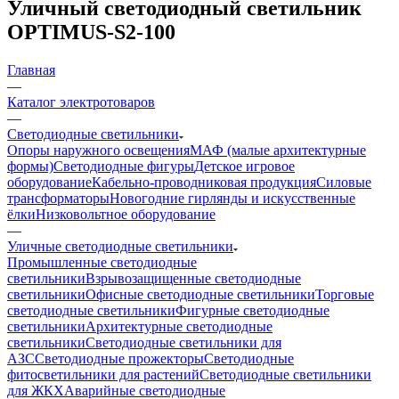
Уличный светодиодный светильник
OPTIMUS-S2-100
Главная
—
Каталог электротоваров
—
Светодиодные светильники
Опоры наружного освещения
МАФ (малые архитектурные
формы)
Светодиодные фигуры
Детское игровое
оборудование
Кабельно-проводниковая продукция
Силовые
трансформаторы
Новогодние гирлянды и искусственные
ёлки
Низковольтное оборудование
—
Уличные светодиодные светильники
Промышленные светодиодные
светильники
Взрывозащищенные светодиодные
светильники
Офисные светодиодные светильники
Торговые
светодиодные светильники
Фигурные светодиодные
светильники
Архитектурные светодиодные
светильники
Светодиодные светильники для
АЗС
Светодиодные прожекторы
Светодиодные
фитосветильники для растений
Светодиодные светильники
для ЖКХ
Аварийные светодиодные