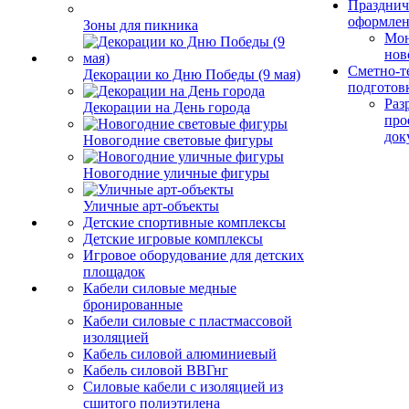
Празднич
оформле
Зоны для пикника
Мо
нов
Сметно-т
Декорации ко Дню Победы (9 мая)
подготов
Раз
Декорации на День города
про
док
Новогодние световые фигуры
Новогодние уличные фигуры
Уличные арт-объекты
Детские спортивные комплексы
Детские игровые комплексы
Игровое оборудование для детских
площадок
Кабели силовые медные
бронированные
Кабели силовые с пластмассовой
изоляцией
Кабель силовой алюминиевый
Кабель силовой ВВГнг
Силовые кабели с изоляцией из
сшитого полиэтилена