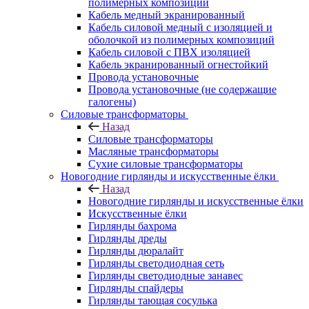
полимерных композиций
Кабель медный экранированный
Кабель силовой медный с изоляцией и
оболочкой из полимерных композиций
Кабель силовой с ПВХ изоляцией
Кабель экранированный огнестойкий
Провода установочные
Провода установочные (не содержащие
галогены)
Силовые трансформаторы
Назад
Силовые трансформаторы
Масляные трансформаторы
Сухие силовые трансформаторы
Новогодние гирлянды и искусственные ёлки
Назад
Новогодние гирлянды и искусственные ёлки
Искусственные ёлки
Гирлянды бахрома
Гирлянды дреды
Гирлянды дюралайт
Гирлянды светодиодная сеть
Гирлянды светодиодные занавес
Гирлянды спайдеры
Гирлянды тающая сосулька