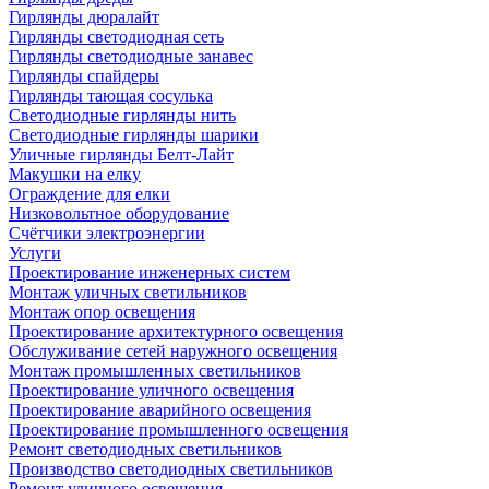
Гирлянды дюралайт
Гирлянды светодиодная сеть
Гирлянды светодиодные занавес
Гирлянды спайдеры
Гирлянды тающая сосулька
Светодиодные гирлянды нить
Светодиодные гирлянды шарики
Уличные гирлянды Белт-Лайт
Макушки на елку
Ограждение для елки
Низковольтное оборудование
Счётчики электроэнергии
Услуги
Проектирование инженерных систем
Монтаж уличных светильников
Монтаж опор освещения
Проектирование архитектурного освещения
Обслуживание сетей наружного освещения
Монтаж промышленных светильников
Проектирование уличного освещения
Проектирование аварийного освещения
Проектирование промышленного освещения
Ремонт светодиодных светильников
Производство светодиодных светильников
Ремонт уличного освещения