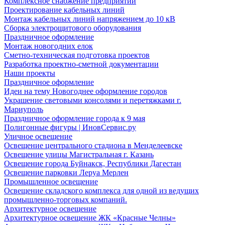
Комплексное снабжение предприятий
Проектирование кабельных линий
Монтаж кабельных линий напряжением до 10 кВ
Сборка электрощитового оборудования
Праздничное оформление
Монтаж новогодних елок
Сметно-техническая подготовка проектов
Разработка проектно-сметной документации
Наши проекты
Праздничное оформление
Идеи на тему Новогоднее оформление городов
Украшение световыми консолями и перетяжками г.
Мариуполь
Праздничное оформление города к 9 мая
Полигонные фигуры | ИновСервис.ру
Уличное освещение
Освещение центрального стадиона в Менделеевске
Освещение улицы Магистральная г. Казань
Освещение города Буйнакск, Республики Дагестан
Освещение парковки Леруа Мерлен
Промышленное освещение
Освещение складского комплекса для одной из ведущих
промышленно-торговых компаний.
Архитектурное освещение
Архитектурное освещение ЖК «Красные Челны»