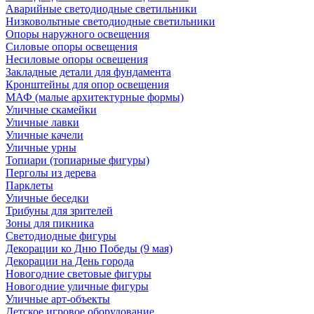
Аварийные светодиодные светильники
Низковольтные светодиодные светильники
Опоры наружного освещения
Силовые опоры освещения
Несиловые опоры освещения
Закладные детали для фундамента
Кронштейны для опор освещения
МАФ (малые архитектурные формы)
Уличные скамейки
Уличные лавки
Уличные качели
Уличные урны
Топиари (топиарные фигуры)
Перголы из дерева
Парклеты
Уличные беседки
Трибуны для зрителей
Зоны для пикника
Светодиодные фигуры
Декорации ко Дню Победы (9 мая)
Декорации на День города
Новогодние световые фигуры
Новогодние уличные фигуры
Уличные арт-объекты
Детское игровое оборудование