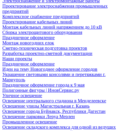
Электроснабжение и электромонтажные работы
Проектирование электроснабжения промышленных
предприятий
Комплексное снабжение предприятий
Проектирование кабельных линий
Монтаж кабельных линий напряжением до 10 кВ
Сборка электрощитового оборудования
Праздничное оформление
Монтаж новогодних елок
Сметно-техническая подготовка проектов
Разработка проектно-сметной документации
Наши проекты
Праздничное оформление
Идеи на тему Новогоднее оформление городов
Украшение световыми консолями и перетяжками г.
Мариуполь
Праздничное оформление города к 9 мая
Полигонные фигуры | ИновСервис.ру
Уличное освещение
Освещение центрального стадиона в Менделеевске
Освещение улицы Магистральная г. Казань
Освещение города Буйнакск, Республики Дагестан
Освещение парковки Леруа Мерлен
Промышленное освещение
Освещение складского комплекса для одной из ведущих