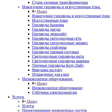
Сухие силовые трансформаторы
Новогодние гирлянды и искусственные ёлки
Назад
Новогодние гирлянды и искусственные ёлки
Искусственные ёлки
Гирлянды бахрома
Гирлянды дреды
Гирлянды дюралайт
Гирлянды светодиодная сеть
Гирлянды светодиодные занавес
Гирлянды спайдеры
Гирлянды тающая сосулька
Светодиодные гирлянды нить
Светодиодные гирлянды шарики
Уличные гирлянды Белт-Лайт
Макушки на елку
Ограждение для елки
Низковольтное оборудование
Назад
Низковольтное оборудование
Счётчики электроэнергии
Услуги
Назад
Услуги
Проектирование инженерных систем