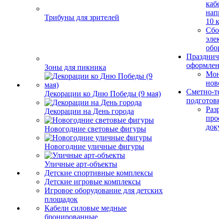
каб
нап
Трибуны для зрителей
10 
Сбо
эле
обо
Празднич
оформле
Зоны для пикника
Мо
нов
Сметно-т
Декорации ко Дню Победы (9 мая)
подготов
Раз
Декорации на День города
про
док
Новогодние световые фигуры
Новогодние уличные фигуры
Уличные арт-объекты
Детские спортивные комплексы
Детские игровые комплексы
Игровое оборудование для детских
площадок
Кабели силовые медные
бронированные