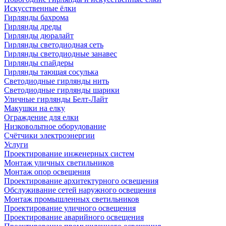
Искусственные ёлки
Гирлянды бахрома
Гирлянды дреды
Гирлянды дюралайт
Гирлянды светодиодная сеть
Гирлянды светодиодные занавес
Гирлянды спайдеры
Гирлянды тающая сосулька
Светодиодные гирлянды нить
Светодиодные гирлянды шарики
Уличные гирлянды Белт-Лайт
Макушки на елку
Ограждение для елки
Низковольтное оборудование
Счётчики электроэнергии
Услуги
Проектирование инженерных систем
Монтаж уличных светильников
Монтаж опор освещения
Проектирование архитектурного освещения
Обслуживание сетей наружного освещения
Монтаж промышленных светильников
Проектирование уличного освещения
Проектирование аварийного освещения