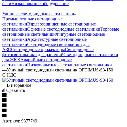
ёлки
Низковольтное оборудование
—
Уличные светодиодные светильники
Промышленные светодиодные
светильники
Взрывозащищенные светодиодные
светильники
Офисные светодиодные светильники
Торговые
светодиодные светильники
Фигурные светодиодные
светильники
Архитектурные светодиодные
светильники
Светодиодные светильники для
АЗС
Светодиодные прожекторы
Светодиодные
фитосветильники для растений
Светодиодные светильники
для ЖКХ
Аварийные светодиодные
светильники
Низковольтные светодиодные светильники
—
Уличный светодиодный светильник OPTIMUS-S3-150
С НДС
В избранное
Сравнить
Артикул:
9377749