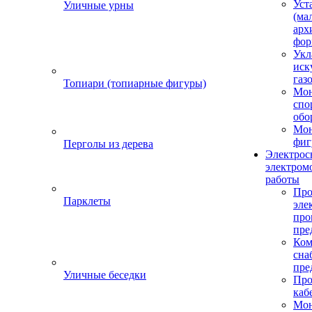
Уст
Уличные урны
(ма
арх
фор
Укл
иск
газ
Топиари (топиарные фигуры)
Мо
спо
обо
Мон
фиг
Перголы из дерева
Электрос
электром
работы
Про
Парклеты
эле
пр
пре
Ком
сна
пре
Уличные беседки
Про
каб
Мо