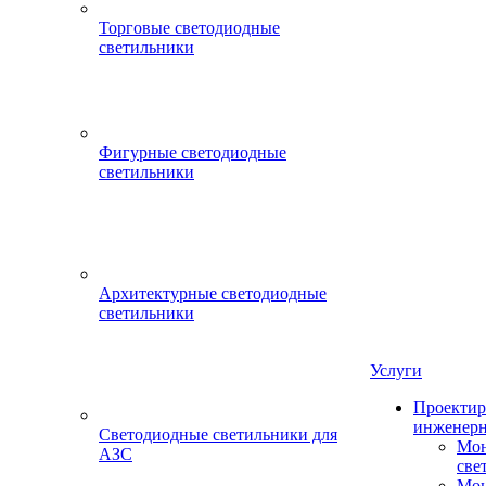
Торговые светодиодные
светильники
Фигурные светодиодные
светильники
Архитектурные светодиодные
светильники
Услуги
Проектир
инженерн
Светодиодные светильники для
Мон
АЗС
све
Мон