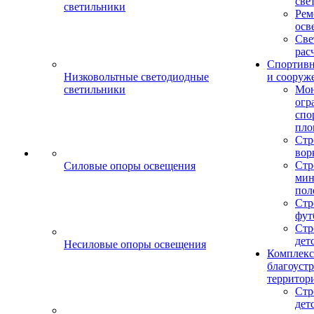
све
светильники
Рем
осв
Све
рас
Спортив
Низковольтные светодиодные
и сооруж
светильники
Мо
огр
спо
пло
Стр
вор
Стр
Силовые опоры освещения
мин
пол
Стр
фут
Стр
дет
Несиловые опоры освещения
Комплекс
благоуст
территор
Стр
дет